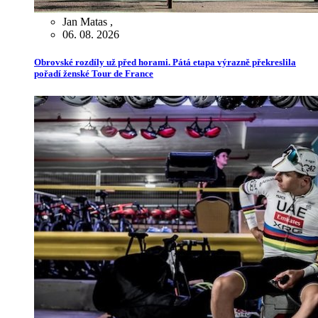
Jan Matas
,
06. 08. 2026
Obrovské rozdíly už před horami. Pátá etapa výrazně překreslila
pořadí ženské Tour de France