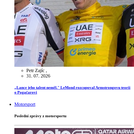
Petr Zajíc
,
31. 07. 2026
„Lance jeho talent neměl." LeMond rozcupoval Armstrongovu teorii
o Pogačarovi
Motorsport
Poslední zprávy z motorsportu