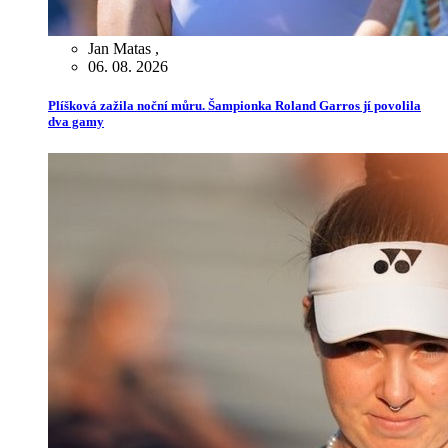
Jan Matas
,
06. 08. 2026
Plíšková zažila noční můru. Šampionka Roland Garros jí povolila
dva gamy