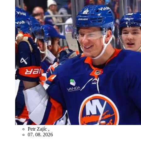
Petr Zajíc
,
07. 08. 2026