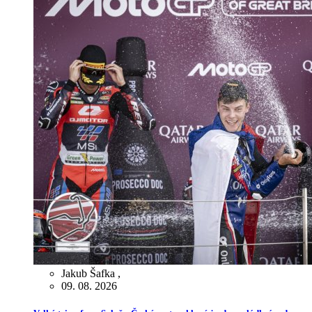
Jakub Šafka
,
09. 08. 2026