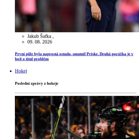
Jakub Šafka
,
09. 08. 2026
První půle byla naprostá ostuda, smutnil Priske. Druhá porážka je v
boji o titul problém
Hokej
Poslední zprávy z hokeje