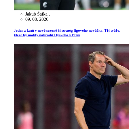
Jakub Šafka
,
09. 08. 2026
Jeden z katů v nové sezoně či stratég ligového nováčka. Tři tváře,
které by mohly nahradit Hyského v Plzni