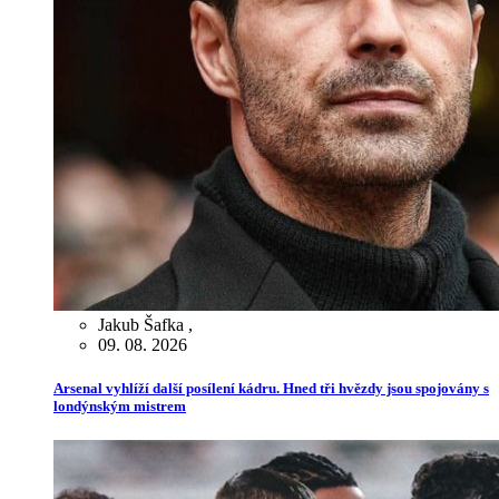
Jakub Šafka
,
09. 08. 2026
Arsenal vyhlíží další posílení kádru. Hned tři hvězdy jsou spojovány s
londýnským mistrem