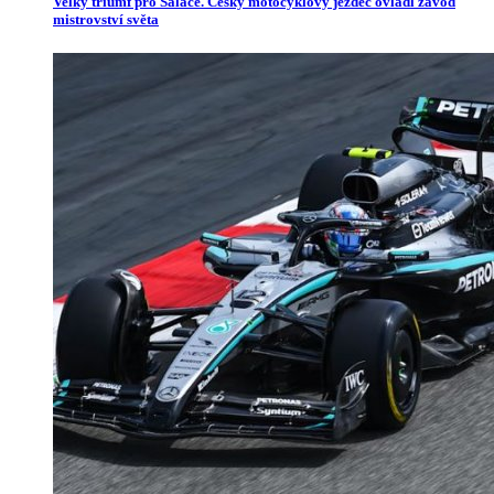
Velký triumf pro Salače. Český motocyklový jezdec ovládl závod
mistrovství světa