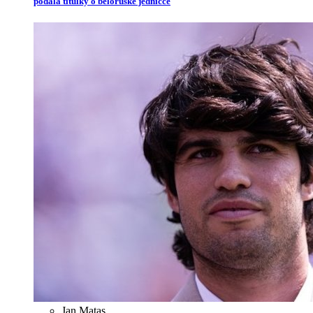
podala titulky o běloruské jedničce
Jan Matas
,