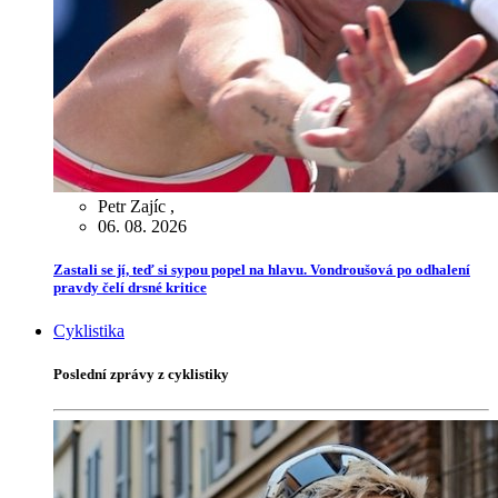
Petr Zajíc
,
06. 08. 2026
Zastali se jí, teď si sypou popel na hlavu. Vondroušová po odhalení
pravdy čelí drsné kritice
Cyklistika
Poslední zprávy z cyklistiky