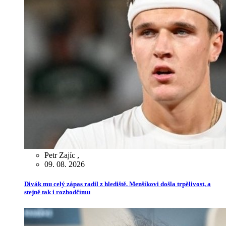
Petr Zajíc
,
09. 08. 2026
Divák mu celý zápas radil z hlediště. Menšíkovi došla trpělivost, a
stejně tak i rozhodčímu