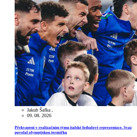
Jakub Šafka
,
09. 08. 2026
Překvapení v realizačním týmu italské fotbalové reprezentace. Svaz
povolal olympijskou šermířku