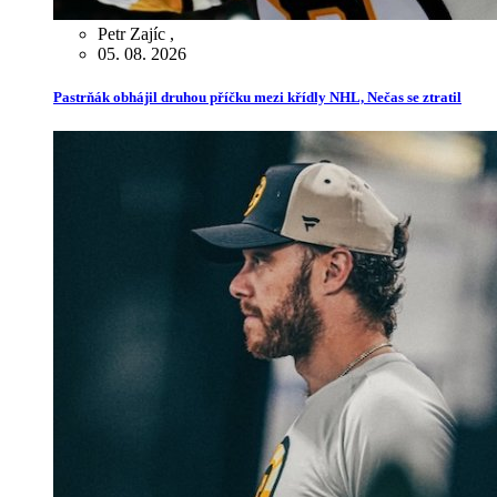
Petr Zajíc
,
05. 08. 2026
Pastrňák obhájil druhou příčku mezi křídly NHL, Nečas se ztratil