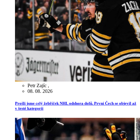
Petr Zajíc
,
08. 08. 2026
Prošli jsme celý žebříček NHL odshora dolů. První Čech se objevil až
v šesté kategorii