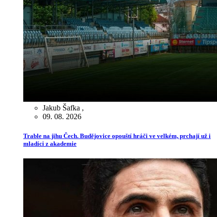
Jakub Šafka
,
09. 08. 2026
Trable na jihu Čech. Budějovice opouští hráči ve velkém, prchají už i
mladíci z akademie