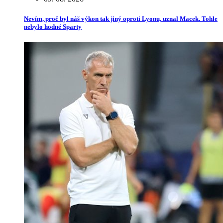
Nevím, proč byl náš výkon tak jiný oproti Lyonu, uznal Macek. Tohle
nebylo hodné Sparty