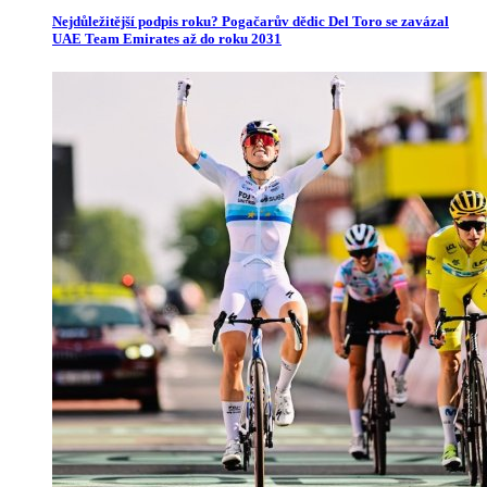
Nejdůležitější podpis roku? Pogačarův dědic Del Toro se zavázal
UAE Team Emirates až do roku 2031