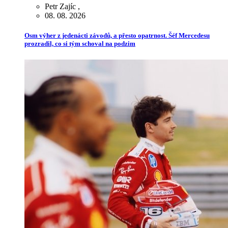
Petr Zajíc
,
08. 08. 2026
Osm výher z jedenácti závodů, a přesto opatrnost. Šéf Mercedesu
prozradil, co si tým schoval na podzim