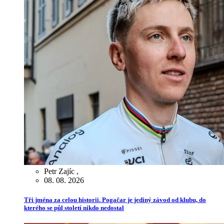
Petr Zajíc
,
08. 08. 2026
Tři jména za celou historii. Pogačar je jediný závod od klubu, do
kterého se půl století nikdo nedostal