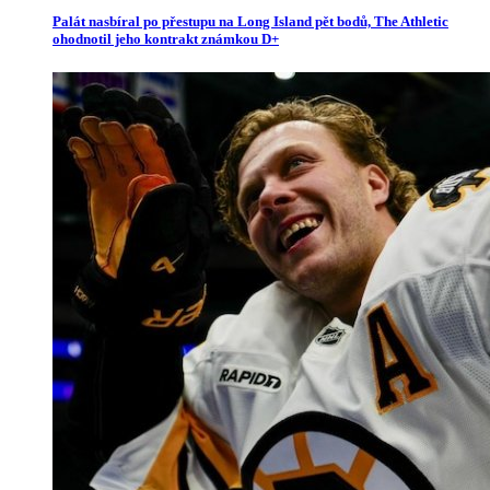
Palát nasbíral po přestupu na Long Island pět bodů, The Athletic
ohodnotil jeho kontrakt známkou D+