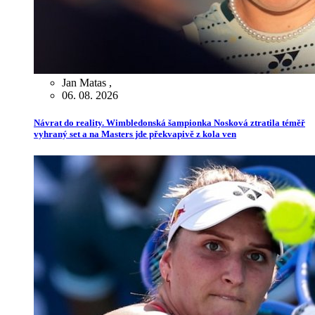
Jan Matas
,
06. 08. 2026
Návrat do reality. Wimbledonská šampionka Nosková ztratila téměř
vyhraný set a na Masters jde překvapivě z kola ven