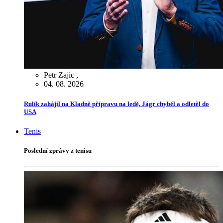
Petr Zajíc
,
04. 08. 2026
Rulík zahájil na Kladně přípravu na ledě, Jágr chyběl a odletěl do
USA
Tenis
Poslední zprávy z tenisu