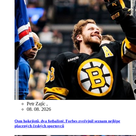
Petr Zajíc
,
08. 08. 2026
Osm hokejistů, dva fotbalisté. Forbes zveřejnil seznam nejlépe
placených českých sportovců