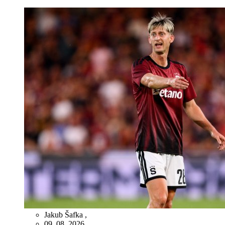
Jakub Šafka
,
09. 08. 2026