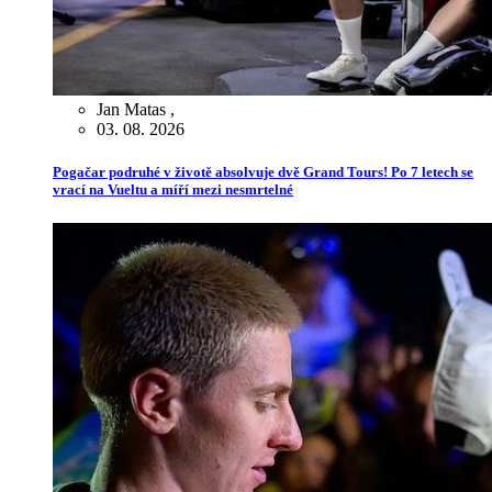
Jan Matas
,
03. 08. 2026
Pogačar podruhé v životě absolvuje dvě Grand Tours! Po 7 letech se
vrací na Vueltu a míří mezi nesmrtelné