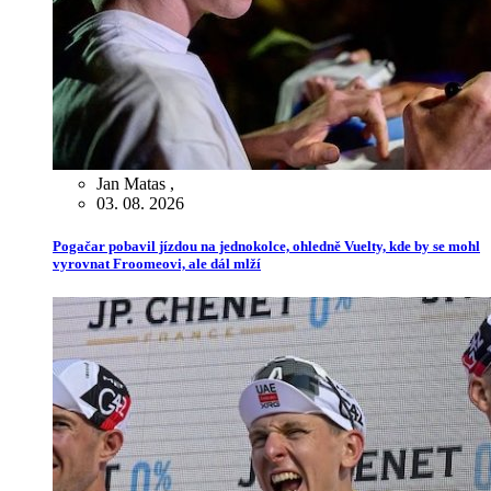
Jan Matas
,
03. 08. 2026
Pogačar pobavil jízdou na jednokolce, ohledně Vuelty, kde by se mohl
vyrovnat Froomeovi, ale dál mlží