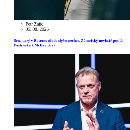
Petr Zajíc
,
05. 08. 2026
Sen, který v Bostonu nikdo slyšet nechce. Zámořský novinář posílá
Pastrňáka k McDavidovi