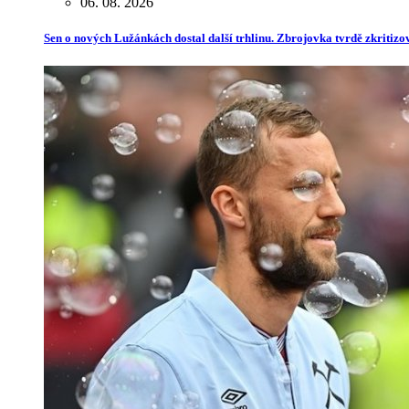
06. 08. 2026
Sen o nových Lužánkách dostal další trhlinu. Zbrojovka tvrdě zkritiz