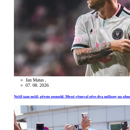
Jan Matas
,
07. 08. 2026
Nežil tam nežil, přesto pomohl. Messi věnoval přes dva miliony na ob