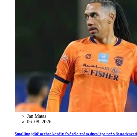
Jan Matas
,
06. 08. 2026
Smalling ještě nechce končit: Své tělo znám dnes lépe než v šestadvaceti,