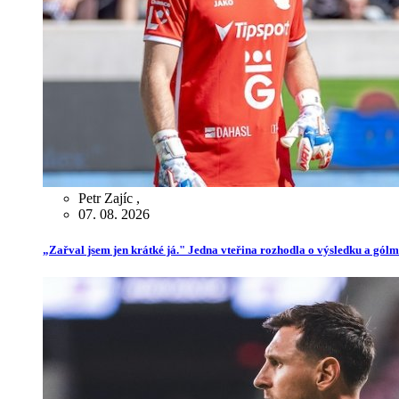
Petr Zajíc
,
07. 08. 2026
„Zařval jsem jen krátké já." Jedna vteřina rozhodla o výsledku a gól