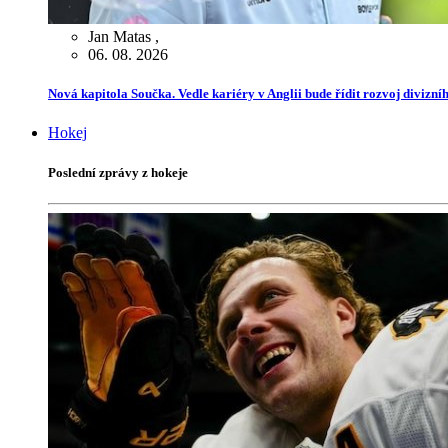
Jan Matas
,
06. 08. 2026
Nová kapitola Součka. Vedle kariéry v Anglii bude řídit rozvoj divizn
Hokej
Poslední zprávy z hokeje