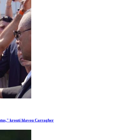
ntus," kroutí hlavou Carragher