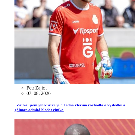
Petr Zajíc
,
07. 08. 2026
„Zařval jsem jen krátké já." Jedna vteřina rozhodla o výsledku a
gólman odmítá hledat viníka