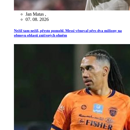
Jan Matas
,
07. 08. 2026
Nežil tam nežil, přesto pomohl. Messi věnoval přes dva miliony na
obnovu oblastí zničených ohněm