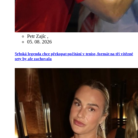
Petr Zajíc
,
05. 08. 2026
Srbská legenda chce překopat počítání v tenise, formát na tři vítězné
sety by ale zachovala