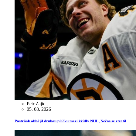
Petr Zajíc
,
05. 08. 2026
Pastrňák obhájil druhou příčku mezi křídly NHL, Nečas se ztratil