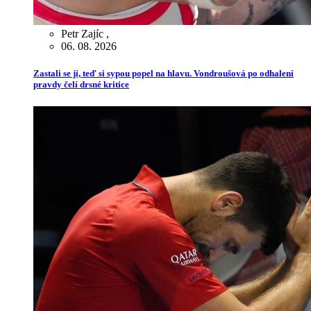
Petr Zajíc
,
06. 08. 2026
Zastali se jí, teď si sypou popel na hlavu. Vondroušová po odhalení
pravdy čelí drsné kritice