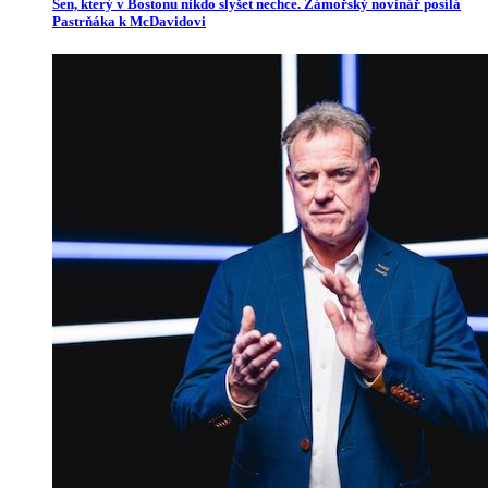
Sen, který v Bostonu nikdo slyšet nechce. Zámořský novinář posílá
Pastrňáka k McDavidovi