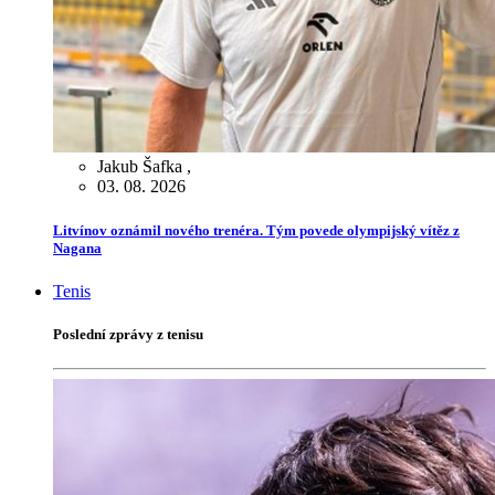
Jakub Šafka
,
03. 08. 2026
Litvínov oznámil nového trenéra. Tým povede olympijský vítěz z
Nagana
Tenis
Poslední zprávy z tenisu