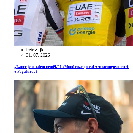
Petr Zajíc
,
31. 07. 2026
„Lance jeho talent neměl." LeMond rozcupoval Armstrongovu teorii
o Pogačarovi