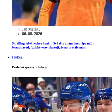
Jan Matas
,
06. 08. 2026
Smalling ještě nechce končit: Své tělo znám dnes lépe než v
šestadvaceti, fyzické testy ukazují, že na to stále mám
Hokej
Poslední zprávy z hokeje