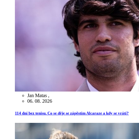
Jan Matas
,
06. 08. 2026
114 dní bez tenisu. Co se děje se zápěstím Alcaraze a kdy se vrátí?