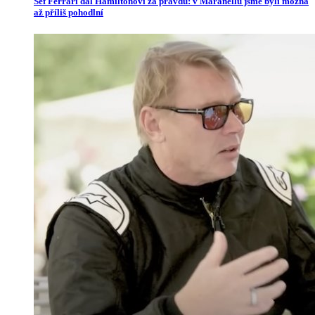
Šéf Ferrari dal Hamiltonovi za pravdu: v Maranellu jsme byli možná
až příliš pohodlní