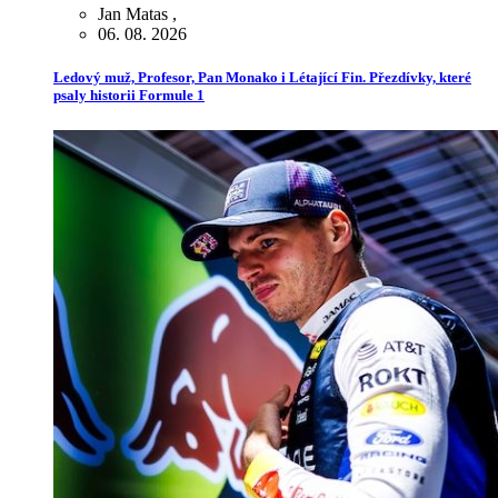
Jan Matas
,
06. 08. 2026
Ledový muž, Profesor, Pan Monako i Létající Fin. Přezdívky, které
psaly historii Formule 1