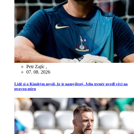
Petr Zajíc
,
07. 08. 2026
Lidé si o Kinským myslí, že je namyšlený. Jeho trenér uvedl věci na
pravou míru