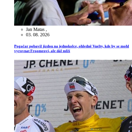
Jan Matas
,
03. 08. 2026
Pogačar pobavil jízdou na jednokolce, ohledně Vuelty, kde by se mohl
vyrovnat Froomeovi, ale dál mlží