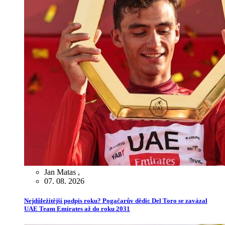
Jan Matas
,
07. 08. 2026
Nejdůležitější podpis roku? Pogačarův dědic Del Toro se zavázal
UAE Team Emirates až do roku 2031