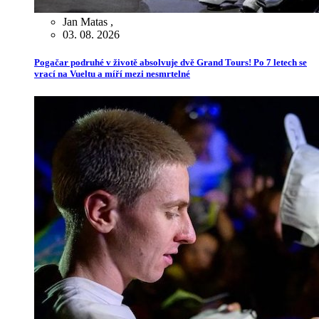
Jan Matas
,
03. 08. 2026
Pogačar podruhé v životě absolvuje dvě Grand Tours! Po 7 letech se
vrací na Vueltu a míří mezi nesmrtelné