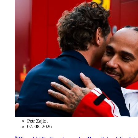
Petr Zajíc
,
07. 08. 2026