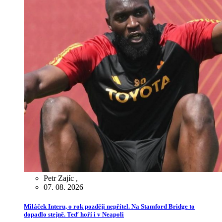
Petr Zajíc
,
07. 08. 2026
Miláček Interu, o rok později nepřítel. Na Stamford Bridge to
dopadlo stejně. Teď hoří i v Neapoli