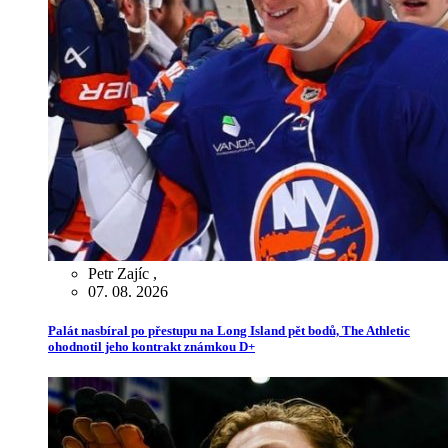
Petr Zajíc
,
07. 08. 2026
Palát nasbíral po přestupu na Long Island pět bodů, The Athletic
ohodnotil jeho kontrakt známkou D+