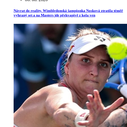
Návrat do reality. Wimbledonská šampionka Nosková ztratila téměř
vyhraný set a na Masters jde překvapivě z kola ven