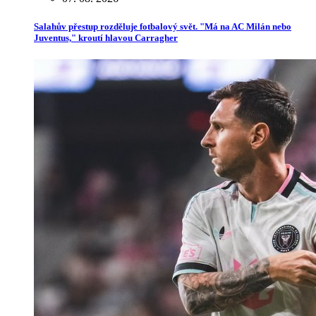
Salahův přestup rozděluje fotbalový svět. "Má na AC Milán nebo
Juventus," kroutí hlavou Carragher