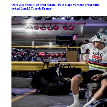
Obrovské rozdíly už před horami. Pátá etapa výrazně překreslila
pořadí ženské Tour de France