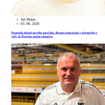
Jan Matas
,
03. 08. 2026
Pastrňák dostal nového parťáka. Boston pokračuje v přestavbě a
věří, že Peterka změní ofenzivu