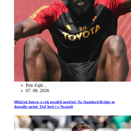
Petr Zajíc
,
07. 08. 2026
Miláček Interu, o rok později nepřítel. Na Stamford Bridge to
dopadlo stejně. Teď hoří i v Neapoli