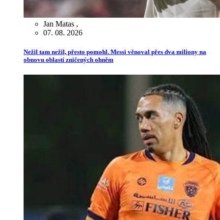
Jan Matas
,
07. 08. 2026
Nežil tam nežil, přesto pomohl. Messi věnoval přes dva miliony na
obnovu oblastí zničených ohněm