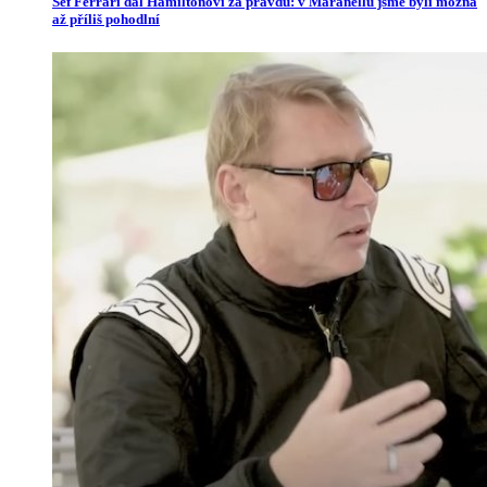
Šéf Ferrari dal Hamiltonovi za pravdu: v Maranellu jsme byli možná
až příliš pohodlní