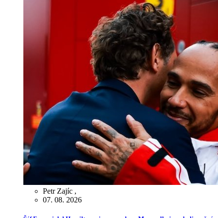
Petr Zajíc
,
07. 08. 2026