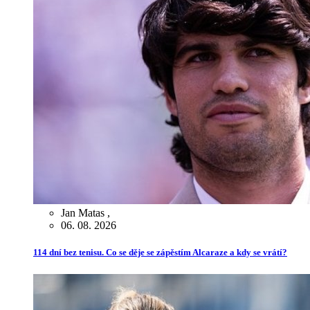
Jan Matas
,
06. 08. 2026
114 dní bez tenisu. Co se děje se zápěstím Alcaraze a kdy se vrátí?