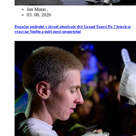
Jan Matas
,
03. 08. 2026
Pogačar podruhé v životě absolvuje dvě Grand Tours! Po 7 letech se
vrací na Vueltu a míří mezi nesmrtelné