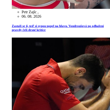
Petr Zajíc
,
06. 08. 2026
Zastali se jí, teď si sypou popel na hlavu. Vondroušová po odhalení
pravdy čelí drsné kritice