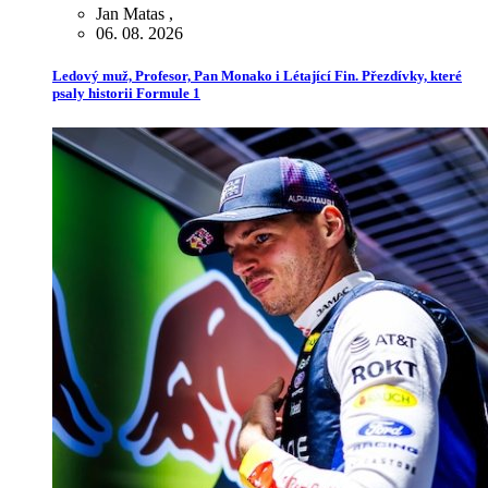
Jan Matas
,
06. 08. 2026
Ledový muž, Profesor, Pan Monako i Létající Fin. Přezdívky, které
psaly historii Formule 1