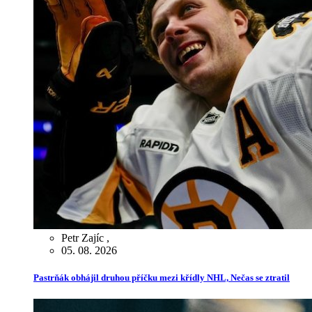
Petr Zajíc
,
05. 08. 2026
Pastrňák obhájil druhou příčku mezi křídly NHL, Nečas se ztratil