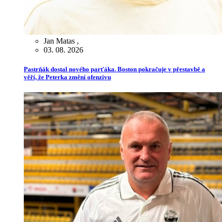
Jan Matas
,
03. 08. 2026
Pastrňák dostal nového parťáka. Boston pokračuje v přestavbě a
věří, že Peterka změní ofenzivu