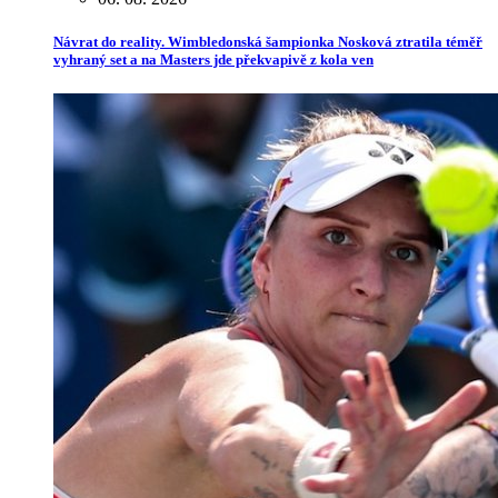
Návrat do reality. Wimbledonská šampionka Nosková ztratila téměř
vyhraný set a na Masters jde překvapivě z kola ven