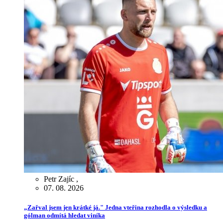
Petr Zajíc
,
07. 08. 2026
„Zařval jsem jen krátké já." Jedna vteřina rozhodla o výsledku a
gólman odmítá hledat viníka