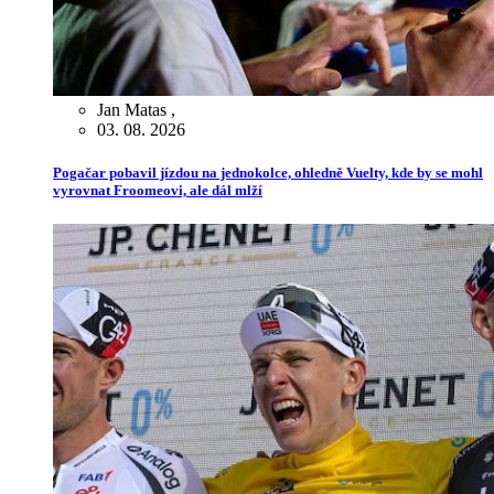
Jan Matas
,
03. 08. 2026
Pogačar pobavil jízdou na jednokolce, ohledně Vuelty, kde by se mohl
vyrovnat Froomeovi, ale dál mlží