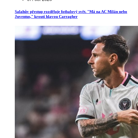
Salahův přestup rozděluje fotbalový svět. "Má na AC Milán nebo
Juventus," kroutí hlavou Carragher