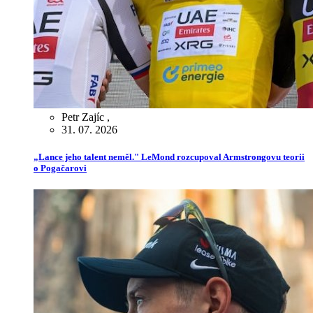
Petr Zajíc
,
31. 07. 2026
„Lance jeho talent neměl." LeMond rozcupoval Armstrongovu teorii
o Pogačarovi