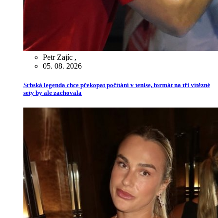
Petr Zajíc
,
05. 08. 2026
Srbská legenda chce překopat počítání v tenise, formát na tři vítězné
sety by ale zachovala