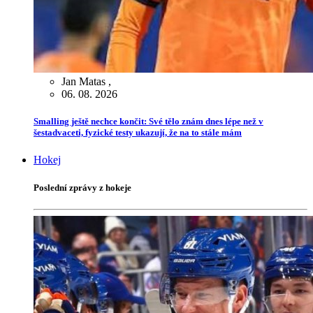
Jan Matas
,
06. 08. 2026
Smalling ještě nechce končit: Své tělo znám dnes lépe než v
šestadvaceti, fyzické testy ukazují, že na to stále mám
Hokej
Poslední zprávy z hokeje