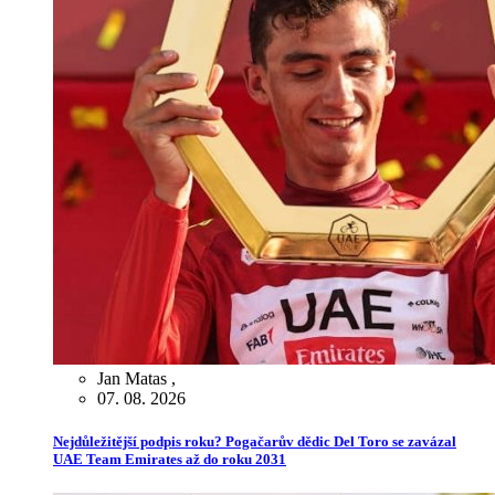
Jan Matas
,
07. 08. 2026
Nejdůležitější podpis roku? Pogačarův dědic Del Toro se zavázal
UAE Team Emirates až do roku 2031