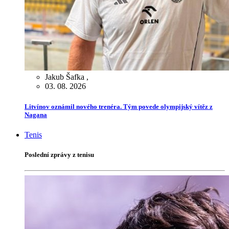
Jakub Šafka
,
03. 08. 2026
Litvínov oznámil nového trenéra. Tým povede olympijský vítěz z
Nagana
Tenis
Poslední zprávy z tenisu