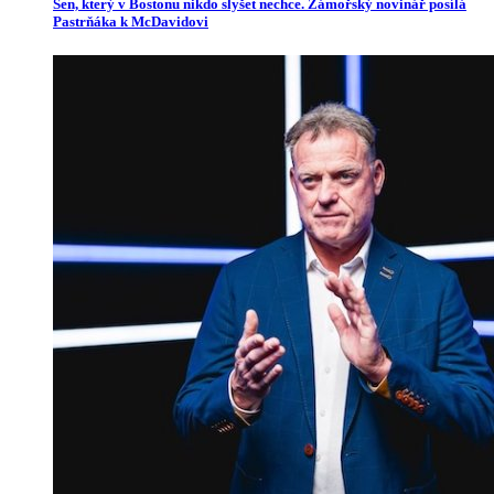
Sen, který v Bostonu nikdo slyšet nechce. Zámořský novinář posílá
Pastrňáka k McDavidovi