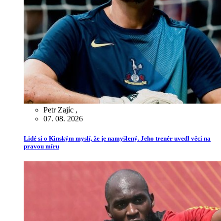
Petr Zajíc
,
07. 08. 2026
Lidé si o Kinským myslí, že je namyšlený. Jeho trenér uvedl věci na
pravou míru