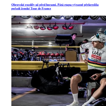
Obrovské rozdíly už před horami. Pátá etapa výrazně překreslila
pořadí ženské Tour de France