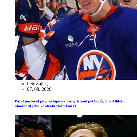
Petr Zajíc
,
07. 08. 2026
Palát nasbíral po přestupu na Long Island pět bodů, The Athletic
ohodnotil jeho kontrakt známkou D+