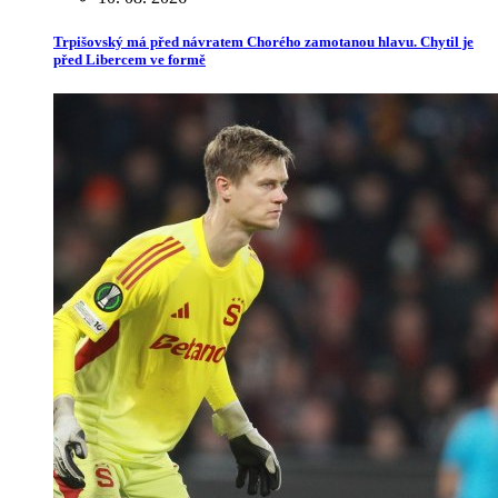
Trpišovský má před návratem Chorého zamotanou hlavu. Chytil je
před Libercem ve formě