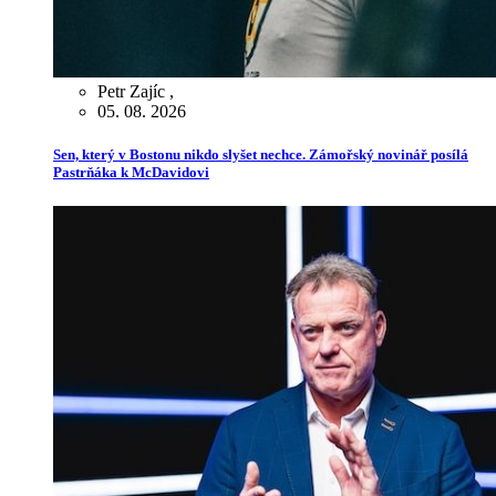
Petr Zajíc
,
05. 08. 2026
Sen, který v Bostonu nikdo slyšet nechce. Zámořský novinář posílá
Pastrňáka k McDavidovi