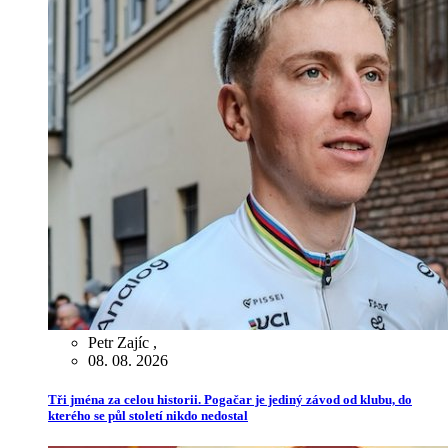
Petr Zajíc
,
08. 08. 2026
Tři jména za celou historii. Pogačar je jediný závod od klubu, do
kterého se půl století nikdo nedostal