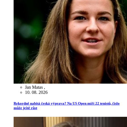
Jan Matas
,
10. 08. 2026
Rekordně nabitá česká výprava? Na US Open míří 22 tenistů, číslo
může ještě růst