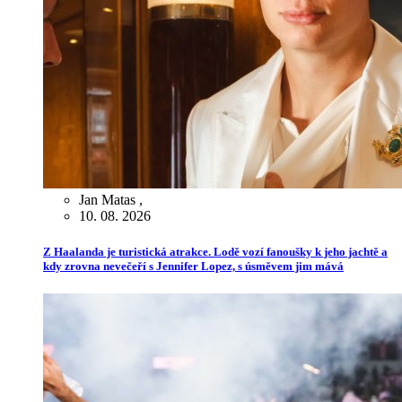
Jan Matas
,
10. 08. 2026
Z Haalanda je turistická atrakce. Lodě vozí fanoušky k jeho jachtě a
kdy zrovna nevečeří s Jennifer Lopez, s úsměvem jim mává