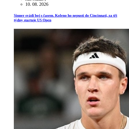
10. 08. 2026
Sinner svádí boj s časem. Koleno ho nepustí do Cincinnati, za tři
týdny startuje US Open