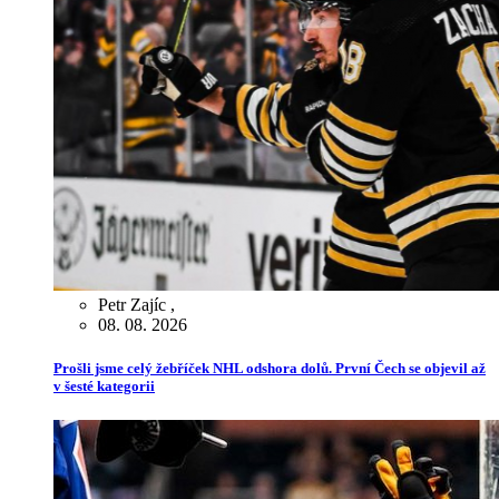
Petr Zajíc
,
08. 08. 2026
Prošli jsme celý žebříček NHL odshora dolů. První Čech se objevil až
v šesté kategorii