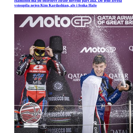
Hamilton má po bolestivé ztrátě nového parťáka. Do jeho života
vstoupila nejen Kim Kardashian, ale i fenka Halo