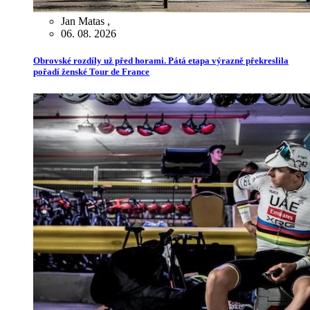
Jan Matas
,
06. 08. 2026
Obrovské rozdíly už před horami. Pátá etapa výrazně překreslila
pořadí ženské Tour de France