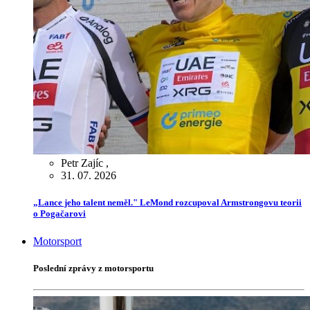
Petr Zajíc
,
31. 07. 2026
„Lance jeho talent neměl." LeMond rozcupoval Armstrongovu teorii
o Pogačarovi
Motorsport
Poslední zprávy z motorsportu