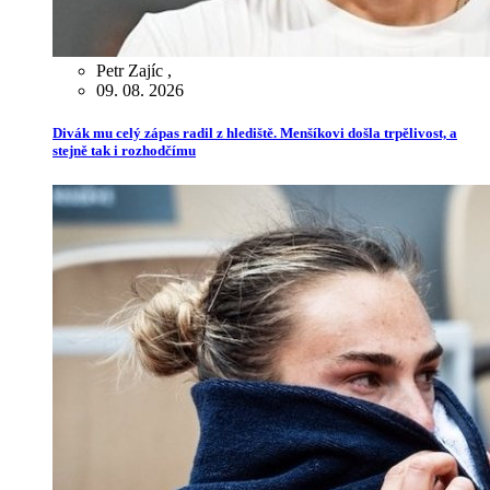
Petr Zajíc
,
09. 08. 2026
Divák mu celý zápas radil z hlediště. Menšíkovi došla trpělivost, a
stejně tak i rozhodčímu