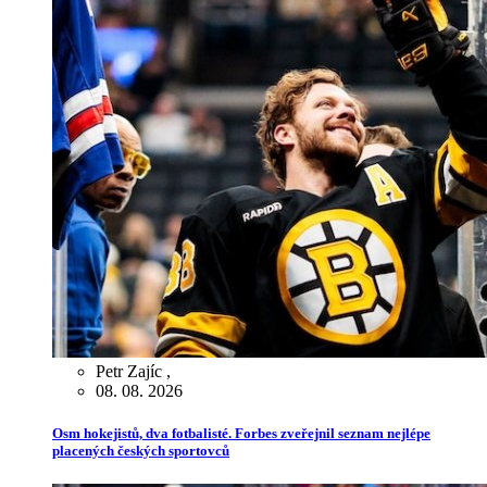
Petr Zajíc
,
08. 08. 2026
Osm hokejistů, dva fotbalisté. Forbes zveřejnil seznam nejlépe
placených českých sportovců