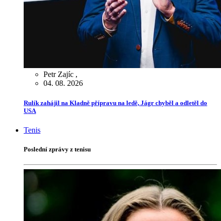
Petr Zajíc
,
04. 08. 2026
Rulík zahájil na Kladně přípravu na ledě, Jágr chyběl a odletěl do
USA
Tenis
Poslední zprávy z tenisu