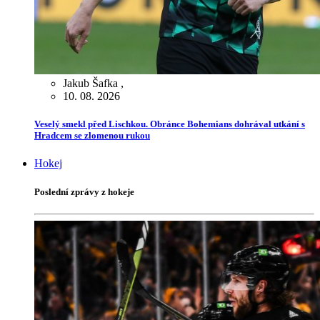
Jakub Šafka
,
10. 08. 2026
Veselý smekl před Lischkou. Obránce Bohemians dohrával utkání s
Hradcem se zlomenou rukou
Hokej
Poslední zprávy z hokeje