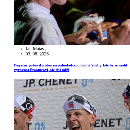
Jan Matas
,
03. 08. 2026
Pogačar pobavil jízdou na jednokolce, ohledně Vuelty, kde by se mohl
vyrovnat Froomeovi, ale dál mlží