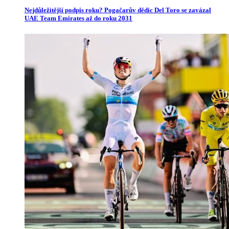
Nejdůležitější podpis roku? Pogačarův dědic Del Toro se zavázal
UAE Team Emirates až do roku 2031