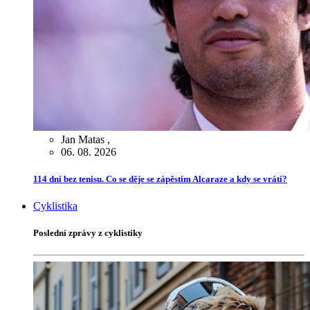
Jan Matas
,
06. 08. 2026
114 dní bez tenisu. Co se děje se zápěstím Alcaraze a kdy se vrátí?
Cyklistika
Poslední zprávy z cyklistiky