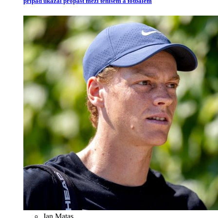
případ ukázal propast mezi tenisem a fotbalem
Jan Matas
,