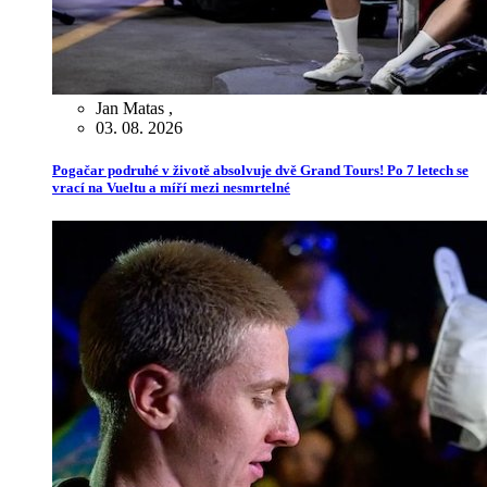
Jan Matas
,
03. 08. 2026
Pogačar podruhé v životě absolvuje dvě Grand Tours! Po 7 letech se
vrací na Vueltu a míří mezi nesmrtelné