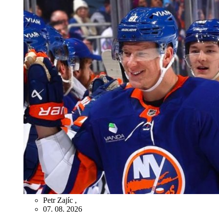
Petr Zajíc
,
07. 08. 2026