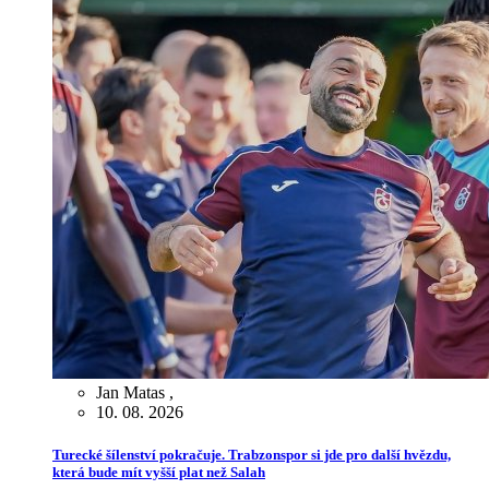
Jan Matas
,
10. 08. 2026
Turecké šílenství pokračuje. Trabzonspor si jde pro další hvězdu,
která bude mít vyšší plat než Salah