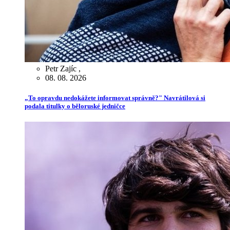
Petr Zajíc
,
08. 08. 2026
„To opravdu nedokážete informovat správně?" Navrátilová si
podala titulky o běloruské jedničce