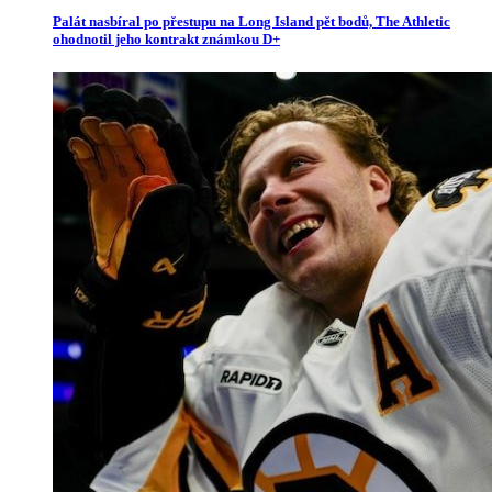
Palát nasbíral po přestupu na Long Island pět bodů, The Athletic
ohodnotil jeho kontrakt známkou D+