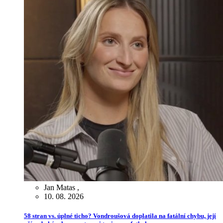
Jan Matas
,
10. 08. 2026
58 stran vs. úplné ticho? Vondroušová doplatila na fatální chybu, její