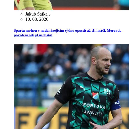
Jakub Šafka
,
10. 08. 2026
Spartu mohou v nadcházejícím týdnu opustit až tři hráči. Mercado
povolení odejít nedostal