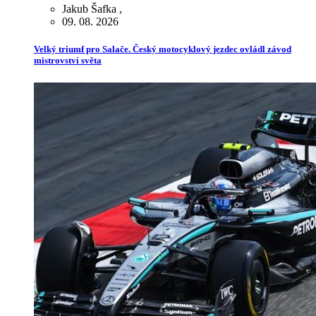
Jakub Šafka
,
09. 08. 2026
Velký triumf pro Salače. Český motocyklový jezdec ovládl závod
mistrovství světa