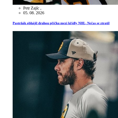
Petr Zajíc
,
05. 08. 2026
Pastrňák obhájil druhou příčku mezi křídly NHL, Nečas se ztratil