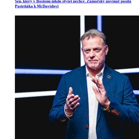
Sen, který v Bostonu nikdo slyšet nechce. Zámořský novinář posílá
Pastrňáka k McDavidovi