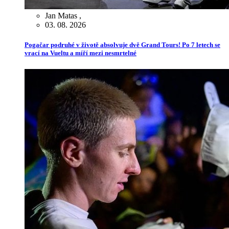
Jan Matas
,
03. 08. 2026
Pogačar podruhé v životě absolvuje dvě Grand Tours! Po 7 letech se
vrací na Vueltu a míří mezi nesmrtelné