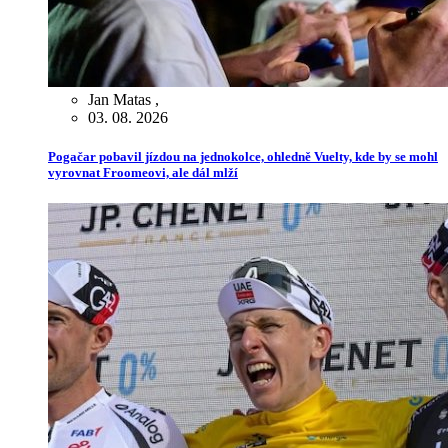
Jan Matas
,
03. 08. 2026
Pogačar pobavil jízdou na jednokolce, ohledně Vuelty, kde by se mohl
vyrovnat Froomeovi, ale dál mlží