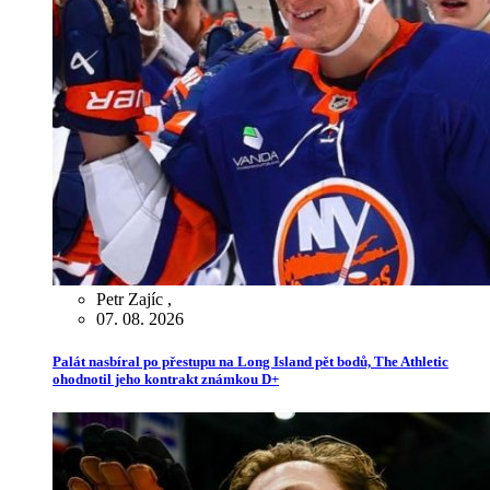
Petr Zajíc
,
07. 08. 2026
Palát nasbíral po přestupu na Long Island pět bodů, The Athletic
ohodnotil jeho kontrakt známkou D+