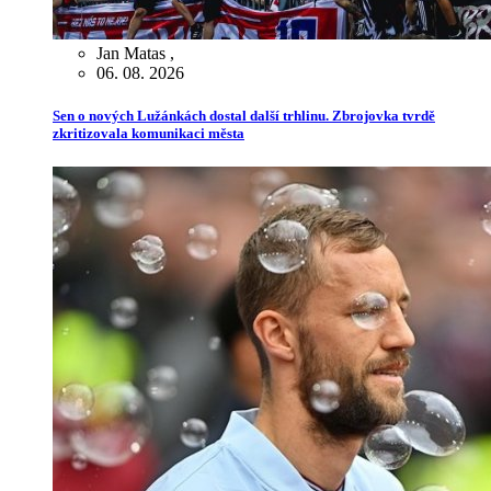
Jan Matas
,
06. 08. 2026
Sen o nových Lužánkách dostal další trhlinu. Zbrojovka tvrdě
zkritizovala komunikaci města