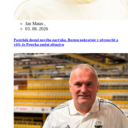
Jan Matas
,
03. 08. 2026
Pastrňák dostal nového parťáka. Boston pokračuje v přestavbě a
věří, že Peterka změní ofenzivu