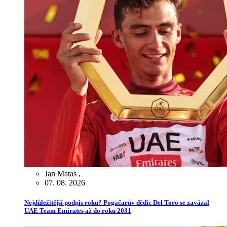
Jan Matas
,
07. 08. 2026
Nejdůležitější podpis roku? Pogačarův dědic Del Toro se zavázal
UAE Team Emirates až do roku 2031