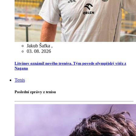
Jakub Šafka
,
03. 08. 2026
Litvínov oznámil nového trenéra. Tým povede olympijský vítěz z
Nagana
Tenis
Poslední zprávy z tenisu