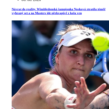
Návrat do reality. Wimbledonská šampionka Nosková ztratila téměř
vyhraný set a na Masters jde překvapivě z kola ven