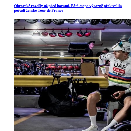
Obrovské rozdíly už před horami. Pátá etapa výrazně překreslila
pořadí ženské Tour de France