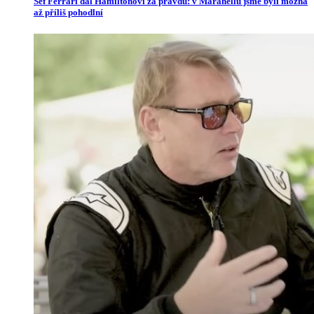
Šéf Ferrari dal Hamiltonovi za pravdu: v Maranellu jsme byli možná
až příliš pohodlní