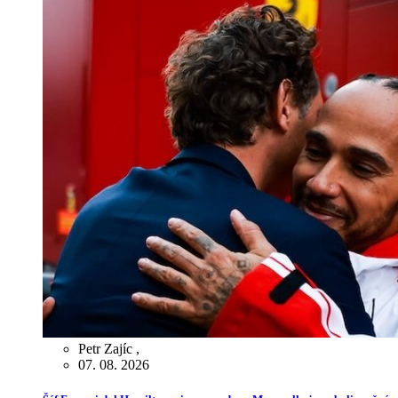
Petr Zajíc
,
07. 08. 2026