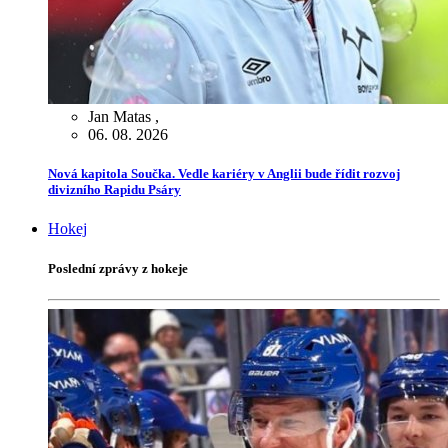
Jan Matas
,
06. 08. 2026
Nová kapitola Součka. Vedle kariéry v Anglii bude řídit rozvoj
divizního Rapidu Psáry
Hokej
Poslední zprávy z hokeje