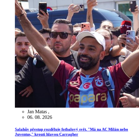
Jan Matas
,
06. 08. 2026
Salahův přestup rozděluje fotbalový svět. "Má na AC Milán nebo
Juventus," kroutí hlavou Carragher