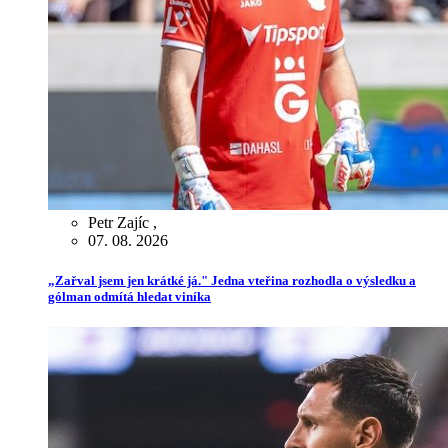
Petr Zajíc
,
07. 08. 2026
„Zařval jsem jen krátké já." Jedna vteřina rozhodla o výsledku a
gólman odmítá hledat viníka