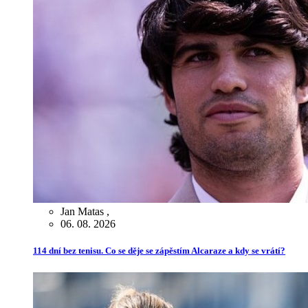
Jan Matas
,
06. 08. 2026
114 dní bez tenisu. Co se děje se zápěstím Alcaraze a kdy se vrátí?