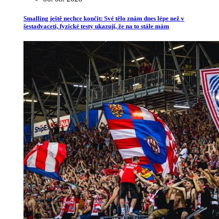
Smalling ještě nechce končit: Své tělo znám dnes lépe než v
šestadvaceti, fyzické testy ukazují, že na to stále mám