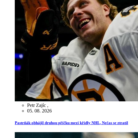
Petr Zajíc
,
05. 08. 2026
Pastrňák obhájil druhou příčku mezi křídly NHL, Nečas se ztratil