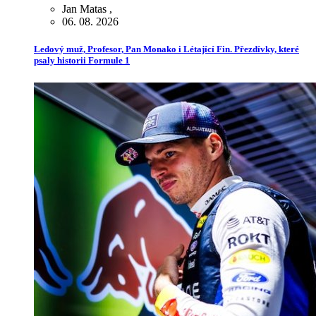
Jan Matas
,
06. 08. 2026
Ledový muž, Profesor, Pan Monako i Létající Fin. Přezdívky, které
psaly historii Formule 1