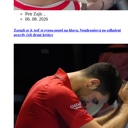
Petr Zajíc
,
06. 08. 2026
Zastali se jí, teď si sypou popel na hlavu. Vondroušová po odhalení
pravdy čelí drsné kritice