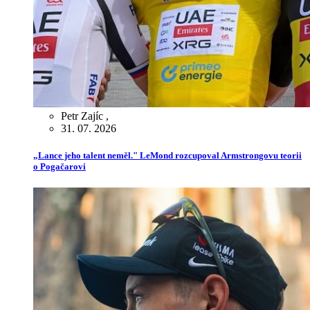
Petr Zajíc
,
31. 07. 2026
„Lance jeho talent neměl." LeMond rozcupoval Armstrongovu teorii
o Pogačarovi