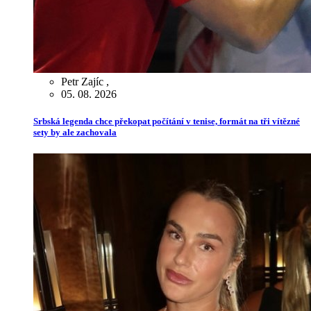
Petr Zajíc
,
05. 08. 2026
Srbská legenda chce překopat počítání v tenise, formát na tři vítězné
sety by ale zachovala