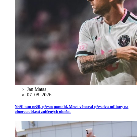
Jan Matas
,
07. 08. 2026
Nežil tam nežil, přesto pomohl. Messi věnoval přes dva miliony na
obnovu oblastí zničených ohněm