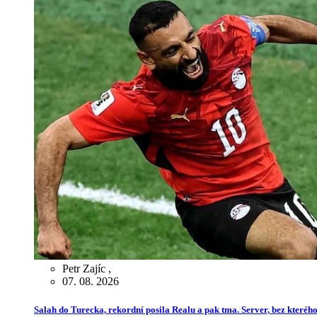
Petr Zajíc
,
07. 08. 2026
Salah do Turecka, rekordní posila Realu a pak tma. Server, bez kterého 