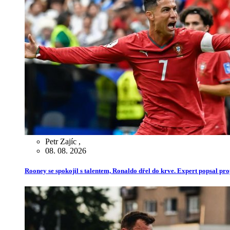
Petr Zajíc
,
08. 08. 2026
Rooney se spokojil s talentem, Ronaldo dřel do krve. Expert popsal pr