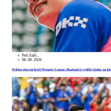
Petr Zajíc
,
08. 08. 2026
Nejlépe placení hráči Premier League. Haaland si vydělá částku, na kt