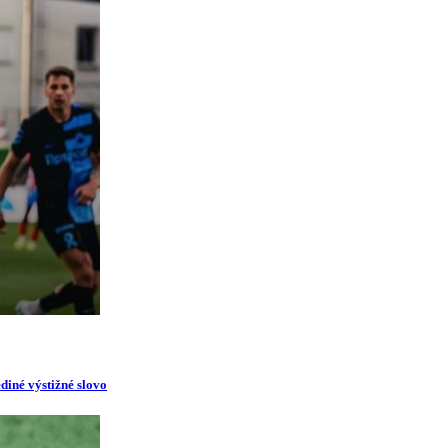
diné výstižné slovo