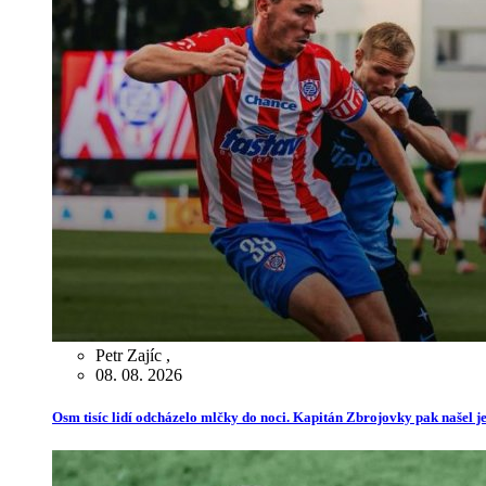
Petr Zajíc
,
08. 08. 2026
Osm tisíc lidí odcházelo mlčky do noci. Kapitán Zbrojovky pak našel je