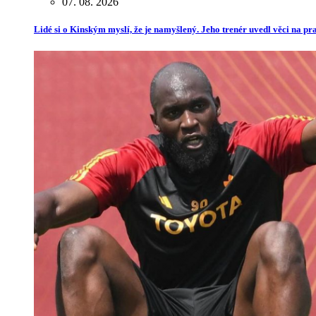
07. 08. 2026
Lidé si o Kinským myslí, že je namyšlený. Jeho trenér uvedl věci na p