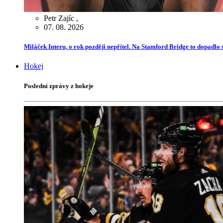
Petr Zajíc
,
07. 08. 2026
Miláček Interu, o rok později nepřítel. Na Stamford Bridge to dopadlo s
Hokej
Poslední zprávy z hokeje