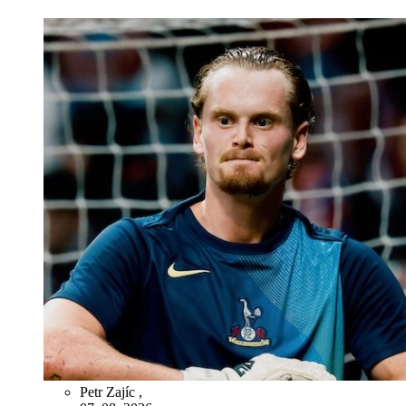
Petr Zajíc
,