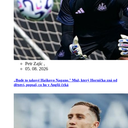
Petr Zajíc
,
05. 08. 2026
„Bude to takové Haškovo Nagano." Muž, který Horníčka zná od
dětství, popsal, co ho v Anglii čeká