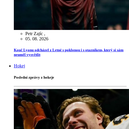
Petr Zajíc
,
05. 08. 2026
Kouč Lyonu odcházel z Letné s poklonou i s otazníkem, který si sám
neuměl vysvětlit
Hokej
Poslední zprávy z hokeje