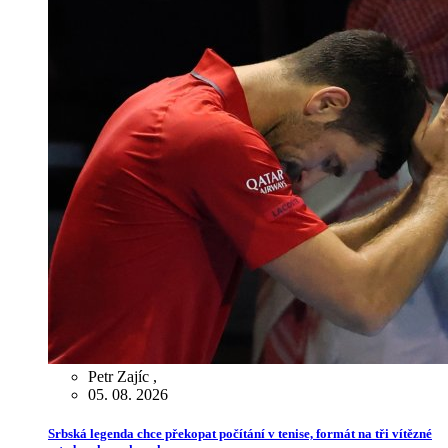
Petr Zajíc
,
05. 08. 2026
Srbská legenda chce překopat počítání v tenise, formát na tři vítězné