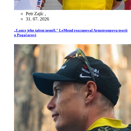
Petr Zajíc
,
31. 07. 2026
„Lance jeho talent neměl." LeMond rozcupoval Armstrongovu teorii
o Pogačarovi