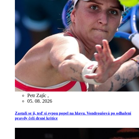
Petr Zajíc
,
05. 08. 2026
Zastali se jí, teď si sypou popel na hlavu. Vondroušová po odhalení
pravdy čelí drsné kritice