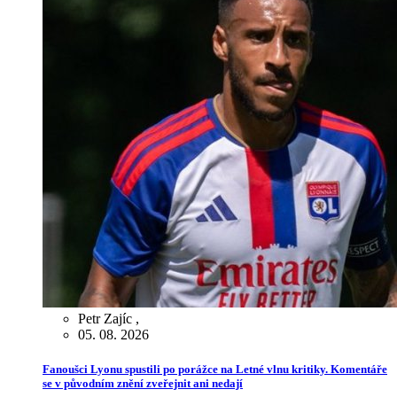
Petr Zajíc
,
05. 08. 2026
Fanoušci Lyonu spustili po porážce na Letné vlnu kritiky. Komentáře
se v původním znění zveřejnit ani nedají