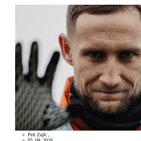
Petr Zajíc
,
05. 08. 2026