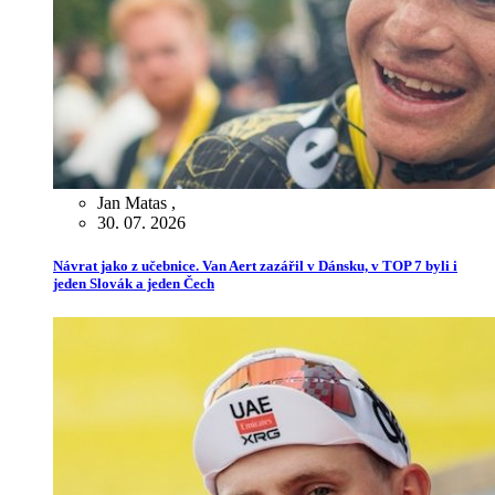
Jan Matas
,
30. 07. 2026
Návrat jako z učebnice. Van Aert zazářil v Dánsku, v TOP 7 byli i
jeden Slovák a jeden Čech