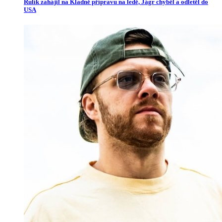
Rulík zahájil na Kladně přípravu na ledě, Jágr chyběl a odletěl do
USA