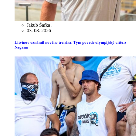
Jakub Šafka
,
03. 08. 2026
Litvínov oznámil nového trenéra. Tým povede olympijský vítěz z
Nagana