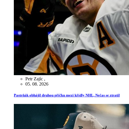
Petr Zajíc
,
05. 08. 2026
Pastrňák obhájil druhou příčku mezi křídly NHL, Nečas se ztratil