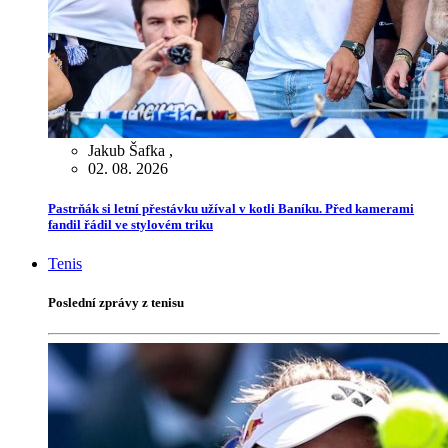
Jakub Šafka
,
02. 08. 2026
Pastrňák si letní přestávku užíval v kotli Baníku. Před kamerami
fandil řádil ve stylovém triku
Tenis
Poslední zprávy z tenisu