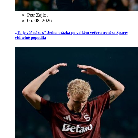
Petr Zajíc
,
05. 08. 2026
„To je váš názor." Jedna otázka po velkém večeru trenéra Sparty
viditelně popudila