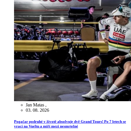
Jan Matas
,
03. 08. 2026
Pogačar podruhé v životě absolvuje dvě Grand Tours! Po 7 letech se
vrací na Vueltu a míří mezi nesmrtelné