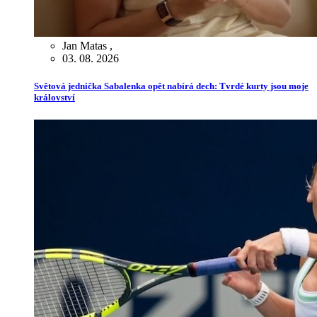
Jan Matas
,
03. 08. 2026
Světová jednička Sabalenka opět nabírá dech: Tvrdé kurty jsou moje
království