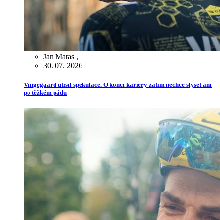
Jan Matas
,
30. 07. 2026
Vingegaard utišil spekulace. O konci kariéry zatím nechce slyšet ani
po těžkém pádu