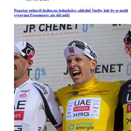
Pogačar pobavil jízdou na jednokolce, ohledně Vuelty, kde by se mohl
vyrovnat Froomeovi, ale dál mlží