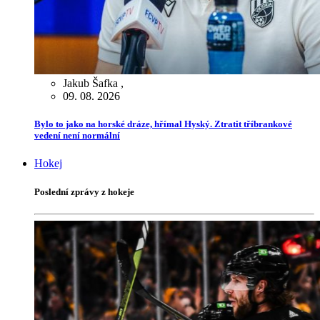
Jakub Šafka
,
09. 08. 2026
Bylo to jako na horské dráze, hřímal Hyský. Ztratit tříbrankové
vedení není normální
Hokej
Poslední zprávy z hokeje