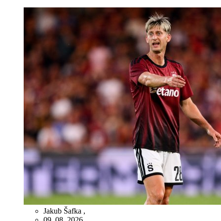
Jakub Šafka
,
09. 08. 2026