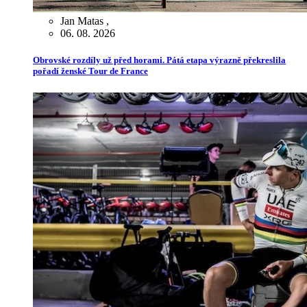
Jan Matas
,
06. 08. 2026
Obrovské rozdíly už před horami. Pátá etapa výrazně překreslila
pořadí ženské Tour de France