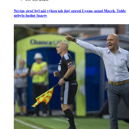
Nevím, proč byl náš výkon tak jiný oproti Lyonu, uznal Macek. Tohle
nebylo hodné Sparty