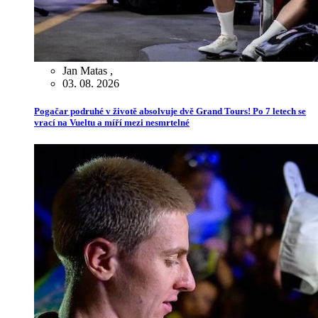
Jan Matas
,
03. 08. 2026
Pogačar podruhé v životě absolvuje dvě Grand Tours! Po 7 letech se
vrací na Vueltu a míří mezi nesmrtelné