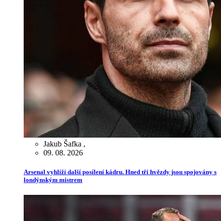
Jakub Šafka
,
09. 08. 2026
Arsenal vyhlíží další posílení kádru. Hned tři hvězdy jsou spojovány s
londýnským mistrem