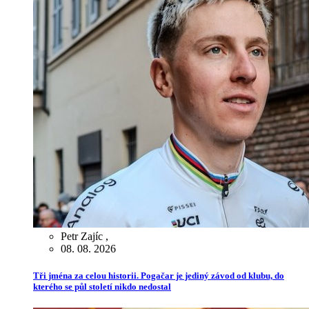
Petr Zajíc
,
08. 08. 2026
Tři jména za celou historii. Pogačar je jediný závod od klubu, do
kterého se půl století nikdo nedostal