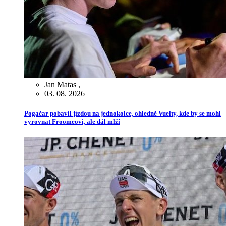
Jan Matas
,
03. 08. 2026
Pogačar pobavil jízdou na jednokolce, ohledně Vuelty, kde by se mohl
vyrovnat Froomeovi, ale dál mlží