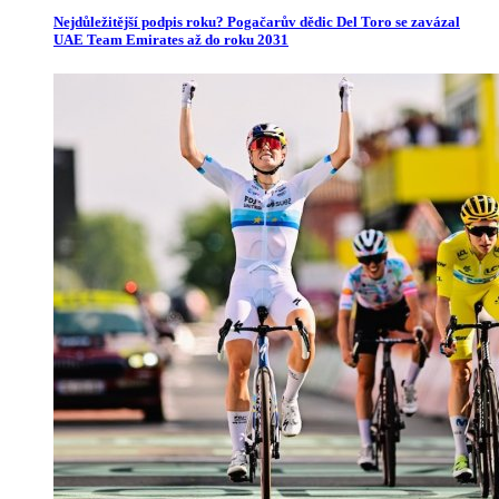
Nejdůležitější podpis roku? Pogačarův dědic Del Toro se zavázal
UAE Team Emirates až do roku 2031