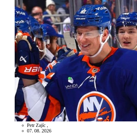
Petr Zajíc
,
07. 08. 2026