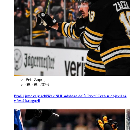
Petr Zajíc
,
08. 08. 2026
Prošli jsme celý žebříček NHL odshora dolů. První Čech se objevil až
v šesté kategorii