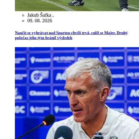
Jakub Šafka
,
09. 08. 2026
Naučit se vyhrávat nad Spartou chvíli trvá, culil se Majer. Druhý
poločas jeho tým bránil výsledek