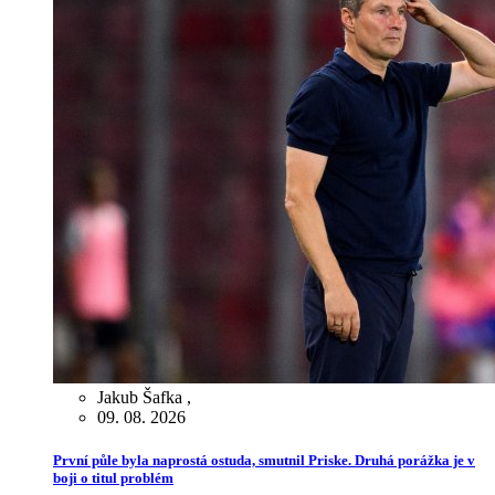
Jakub Šafka
,
09. 08. 2026
První půle byla naprostá ostuda, smutnil Priske. Druhá porážka je v
boji o titul problém