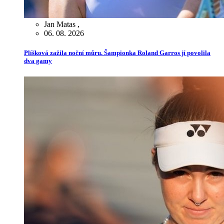
Jan Matas
,
06. 08. 2026
Plíšková zažila noční můru. Šampionka Roland Garros jí povolila
dva gamy