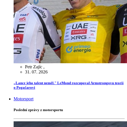
Petr Zajíc
,
31. 07. 2026
„Lance jeho talent neměl." LeMond rozcupoval Armstrongovu teorii
o Pogačarovi
Motorsport
Poslední zprávy z motorsportu