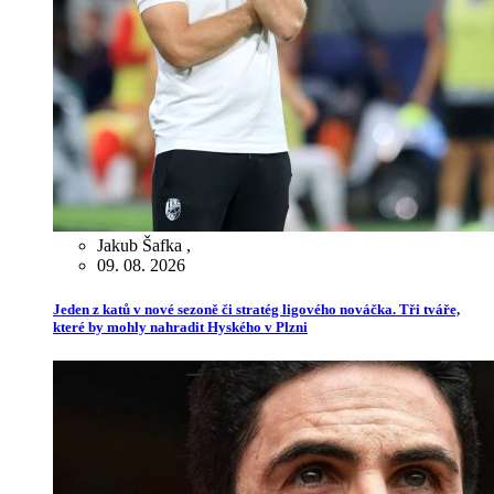
Jakub Šafka
,
09. 08. 2026
Jeden z katů v nové sezoně či stratég ligového nováčka. Tři tváře,
které by mohly nahradit Hyského v Plzni