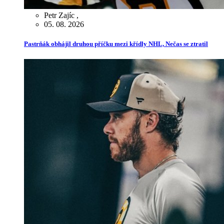
Petr Zajíc
,
05. 08. 2026
Pastrňák obhájil druhou příčku mezi křídly NHL, Nečas se ztratil