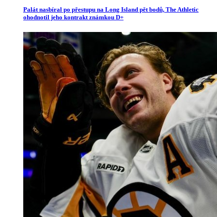
Palát nasbíral po přestupu na Long Island pět bodů, The Athletic
ohodnotil jeho kontrakt známkou D+