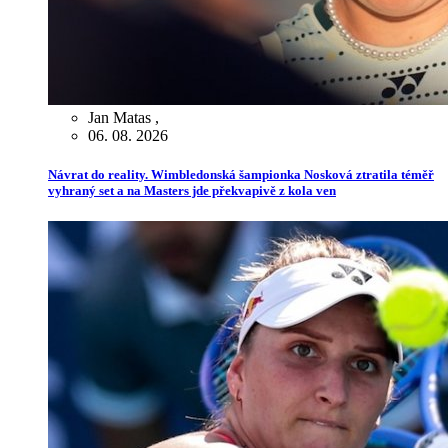
Jan Matas
,
06. 08. 2026
Návrat do reality. Wimbledonská šampionka Nosková ztratila téměř
vyhraný set a na Masters jde překvapivě z kola ven