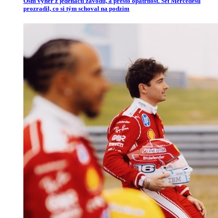
Osm výher z jedenácti závodů, a přesto opatrnost. Šéf Mercedesu
prozradil, co si tým schoval na podzim