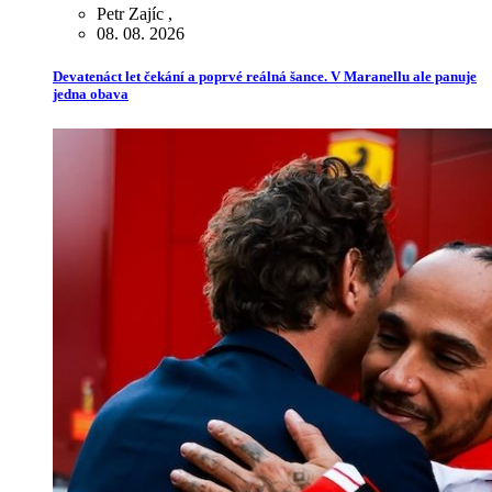
Petr Zajíc
,
08. 08. 2026
Devatenáct let čekání a poprvé reálná šance. V Maranellu ale panuje
jedna obava