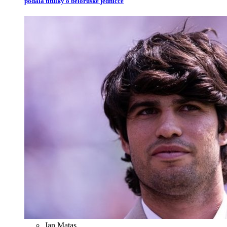
podala titulky o běloruské jedničce
Jan Matas
,