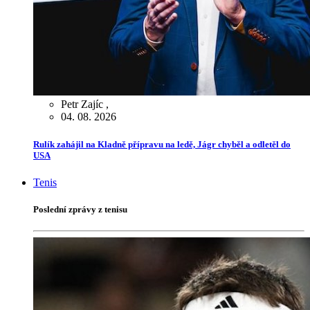
Petr Zajíc
,
04. 08. 2026
Rulík zahájil na Kladně přípravu na ledě, Jágr chyběl a odletěl do
USA
Tenis
Poslední zprávy z tenisu