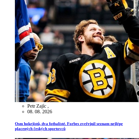
Petr Zajíc
,
08. 08. 2026
Osm hokejistů, dva fotbalisté. Forbes zveřejnil seznam nejlépe
placených českých sportovců