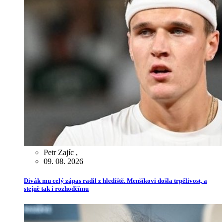
Petr Zajíc
,
09. 08. 2026
Divák mu celý zápas radil z hlediště. Menšíkovi došla trpělivost, a
stejně tak i rozhodčímu