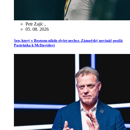
Petr Zajíc
,
05. 08. 2026
Sen, který v Bostonu nikdo slyšet nechce. Zámořský novinář posílá
Pastrňáka k McDavidovi