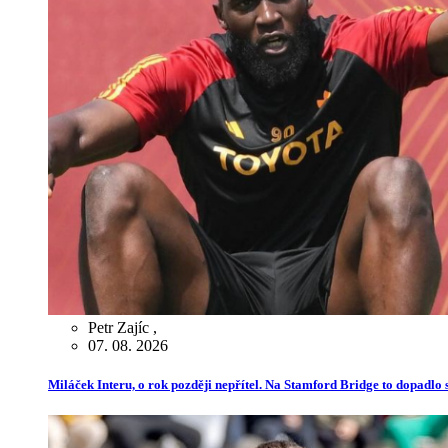
Petr Zajíc
,
07. 08. 2026
Miláček Interu, o rok později nepřítel. Na Stamford Bridge to dopadlo s