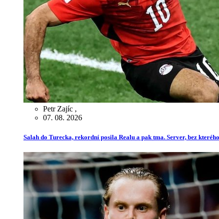
Petr Zajíc
,
07. 08. 2026
Salah do Turecka, rekordní posila Realu a pak tma. Server, bez kterého 