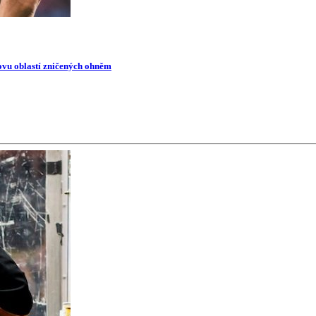
novu oblastí zničených ohněm