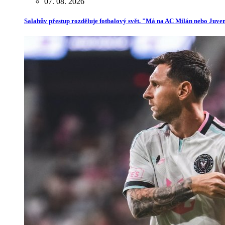
07. 08. 2026
Salahův přestup rozděluje fotbalový svět. "Má na AC Milán nebo Juve