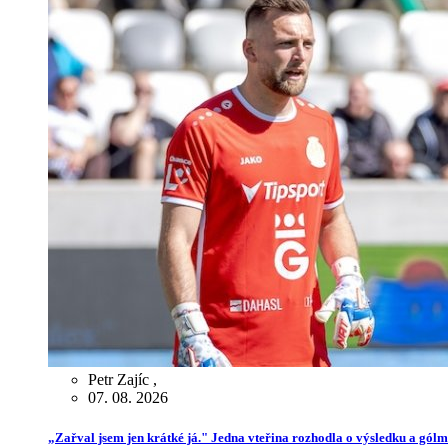
Petr Zajíc
,
07. 08. 2026
„Zařval jsem jen krátké já." Jedna vteřina rozhodla o výsledku a gól