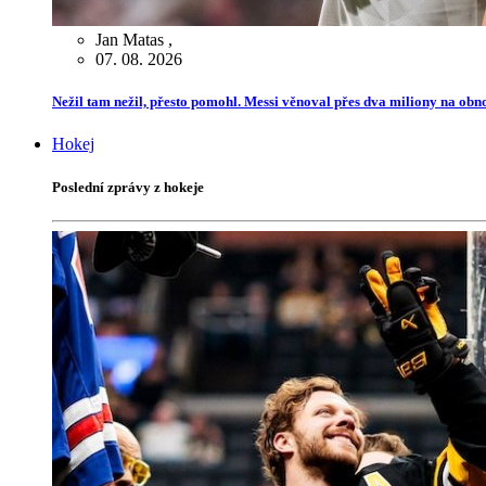
Jan Matas
,
07. 08. 2026
Nežil tam nežil, přesto pomohl. Messi věnoval přes dva miliony na ob
Hokej
Poslední zprávy z hokeje