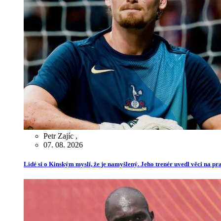
Petr Zajíc
,
07. 08. 2026
Lidé si o Kinským myslí, že je namyšlený. Jeho trenér uvedl věci na p