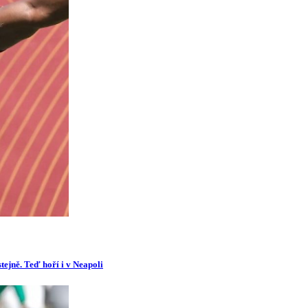
tejně. Teď hoří i v Neapoli