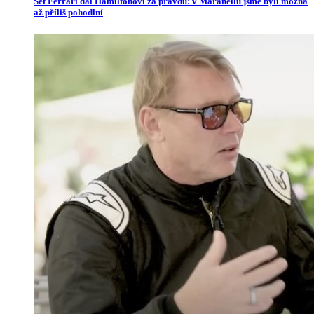
Šéf Ferrari dal Hamiltonovi za pravdu: v Maranellu jsme byli možná
až příliš pohodlní