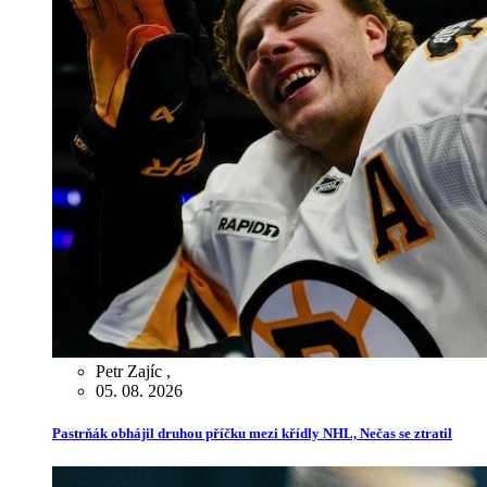
Petr Zajíc
,
05. 08. 2026
Pastrňák obhájil druhou příčku mezi křídly NHL, Nečas se ztratil