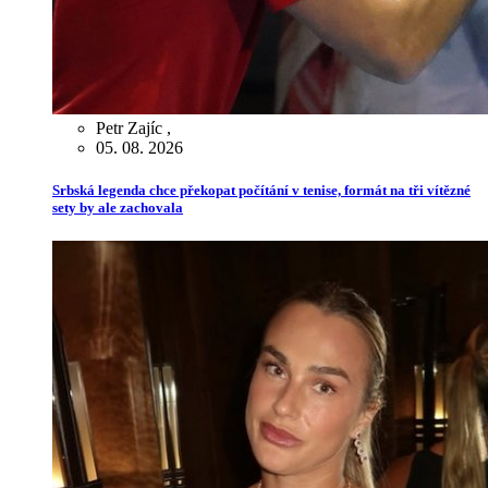
Petr Zajíc
,
05. 08. 2026
Srbská legenda chce překopat počítání v tenise, formát na tři vítězné
sety by ale zachovala