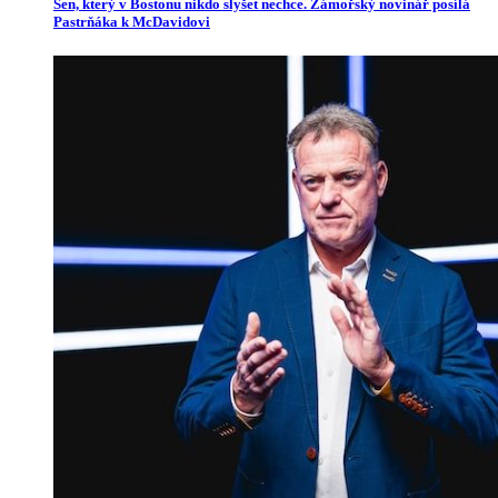
Sen, který v Bostonu nikdo slyšet nechce. Zámořský novinář posílá
Pastrňáka k McDavidovi