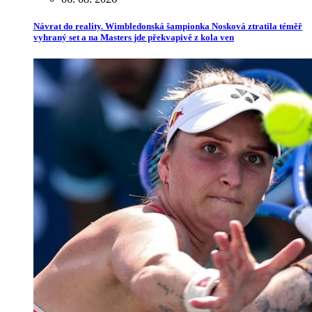
Návrat do reality. Wimbledonská šampionka Nosková ztratila téměř
vyhraný set a na Masters jde překvapivě z kola ven