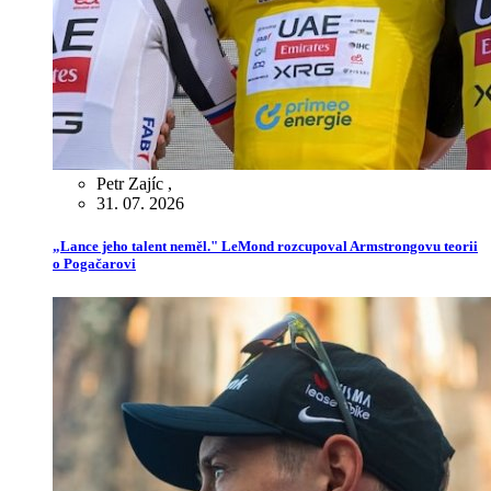
Petr Zajíc
,
31. 07. 2026
„Lance jeho talent neměl." LeMond rozcupoval Armstrongovu teorii
o Pogačarovi