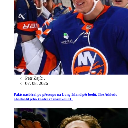
Petr Zajíc
,
07. 08. 2026
Palát nasbíral po přestupu na Long Island pět bodů, The Athletic
ohodnotil jeho kontrakt známkou D+