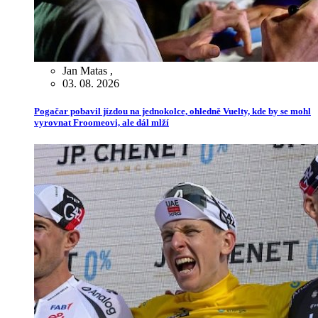
Jan Matas
,
03. 08. 2026
Pogačar pobavil jízdou na jednokolce, ohledně Vuelty, kde by se mohl
vyrovnat Froomeovi, ale dál mlží