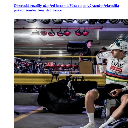
Obrovské rozdíly už před horami. Pátá etapa výrazně překreslila
pořadí ženské Tour de France