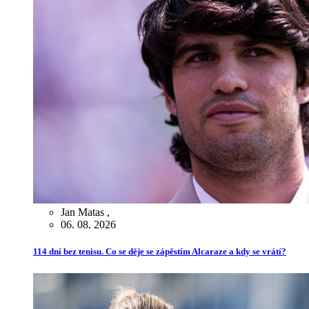
Jan Matas
,
06. 08. 2026
114 dní bez tenisu. Co se děje se zápěstím Alcaraze a kdy se vrátí?