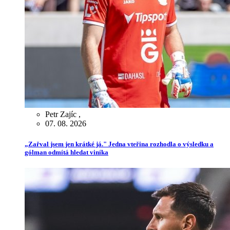
Petr Zajíc
,
07. 08. 2026
„Zařval jsem jen krátké já." Jedna vteřina rozhodla o výsledku a
gólman odmítá hledat viníka