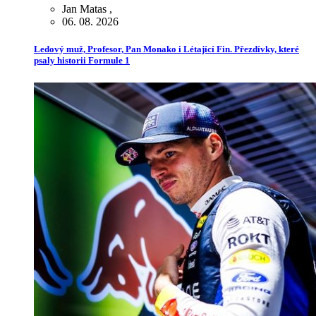
Jan Matas
,
06. 08. 2026
Ledový muž, Profesor, Pan Monako i Létající Fin. Přezdívky, které
psaly historii Formule 1