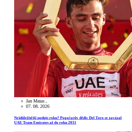
Jan Matas
,
07. 08. 2026
Nejdůležitější podpis roku? Pogačarův dědic Del Toro se zavázal
UAE Team Emirates až do roku 2031