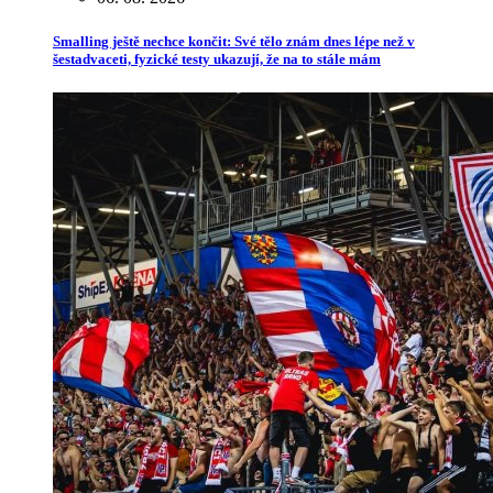
Smalling ještě nechce končit: Své tělo znám dnes lépe než v
šestadvaceti, fyzické testy ukazují, že na to stále mám