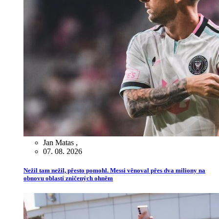
Jan Matas
,
07. 08. 2026
Nežil tam nežil, přesto pomohl. Messi věnoval přes dva miliony na
obnovu oblastí zničených ohněm