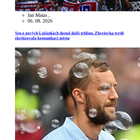
Jan Matas
,
06. 08. 2026
Sen o nových Lužánkách dostal další trhlinu. Zbrojovka tvrdě
zkritizovala komunikaci města