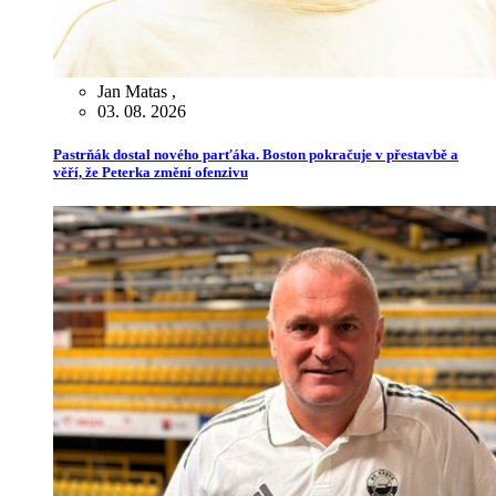
Jan Matas
,
03. 08. 2026
Pastrňák dostal nového parťáka. Boston pokračuje v přestavbě a
věří, že Peterka změní ofenzivu