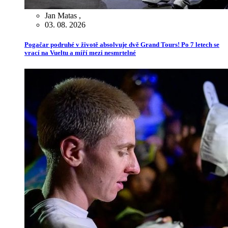
Jan Matas
,
03. 08. 2026
Pogačar podruhé v životě absolvuje dvě Grand Tours! Po 7 letech se
vrací na Vueltu a míří mezi nesmrtelné