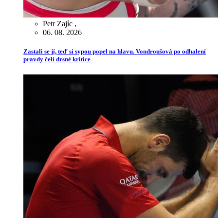
Petr Zajíc
,
06. 08. 2026
Zastali se jí, teď si sypou popel na hlavu. Vondroušová po odhalení
pravdy čelí drsné kritice