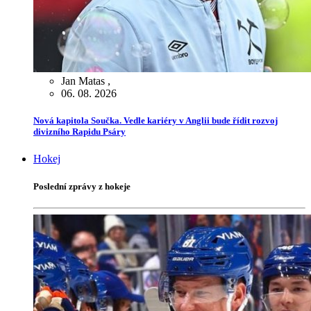
Jan Matas
,
06. 08. 2026
Nová kapitola Součka. Vedle kariéry v Anglii bude řídit rozvoj
divizního Rapidu Psáry
Hokej
Poslední zprávy z hokeje