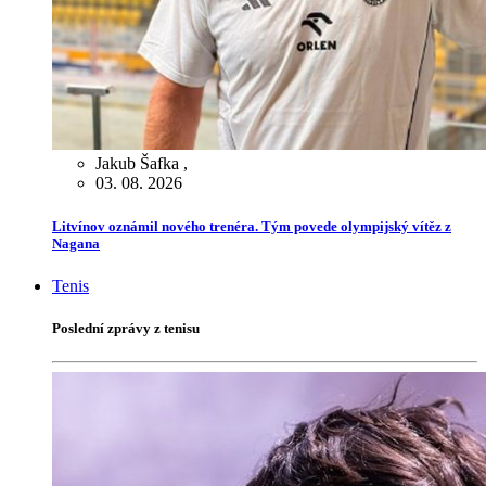
Jakub Šafka
,
03. 08. 2026
Litvínov oznámil nového trenéra. Tým povede olympijský vítěz z
Nagana
Tenis
Poslední zprávy z tenisu