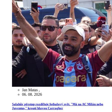
Jan Matas
,
06. 08. 2026
Salahův přestup rozděluje fotbalový svět. "Má na AC Milán nebo
Juventus," kroutí hlavou Carragher