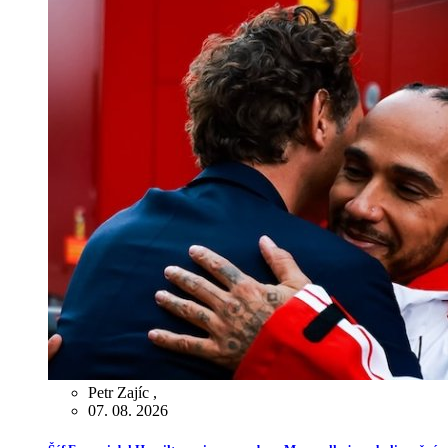
Petr Zajíc
,
07. 08. 2026