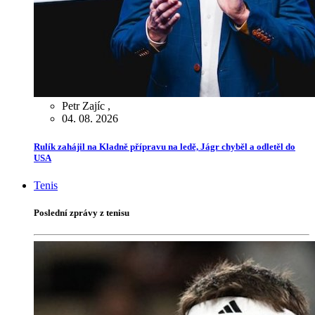
Petr Zajíc
,
04. 08. 2026
Rulík zahájil na Kladně přípravu na ledě, Jágr chyběl a odletěl do
USA
Tenis
Poslední zprávy z tenisu