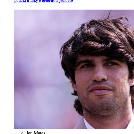
podala titulky o běloruské jedničce
Jan Matas
,