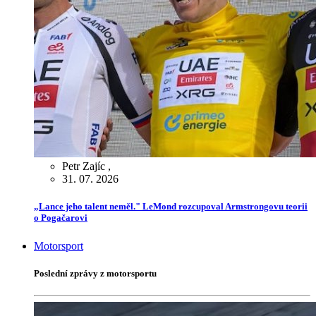
Petr Zajíc
,
31. 07. 2026
„Lance jeho talent neměl." LeMond rozcupoval Armstrongovu teorii
o Pogačarovi
Motorsport
Poslední zprávy z motorsportu