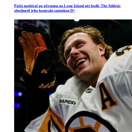
Palát nasbíral po přestupu na Long Island pět bodů, The Athletic
ohodnotil jeho kontrakt známkou D+