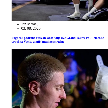
Jan Matas
,
03. 08. 2026
Pogačar podruhé v životě absolvuje dvě Grand Tours! Po 7 letech se
vrací na Vueltu a míří mezi nesmrtelné