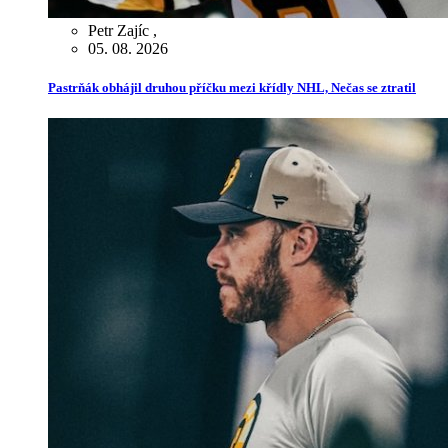
Petr Zajíc
,
05. 08. 2026
Pastrňák obhájil druhou příčku mezi křídly NHL, Nečas se ztratil