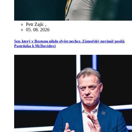
Petr Zajíc
,
05. 08. 2026
Sen, který v Bostonu nikdo slyšet nechce. Zámořský novinář posílá
Pastrňáka k McDavidovi