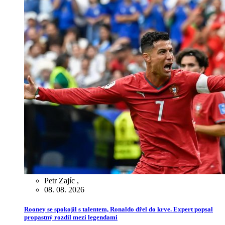
Petr Zajíc
,
08. 08. 2026
Rooney se spokojil s talentem, Ronaldo dřel do krve. Expert popsal
propastný rozdíl mezi legendami