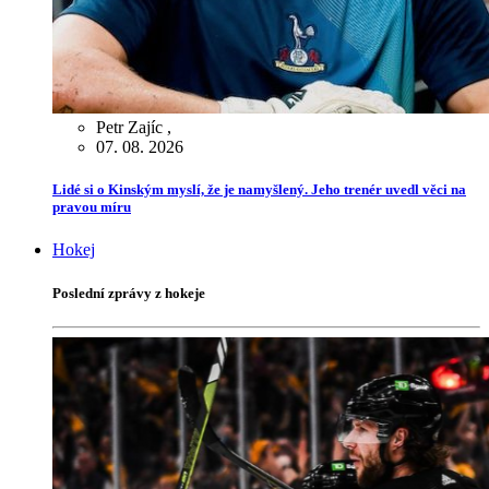
Petr Zajíc
,
07. 08. 2026
Lidé si o Kinským myslí, že je namyšlený. Jeho trenér uvedl věci na
pravou míru
Hokej
Poslední zprávy z hokeje