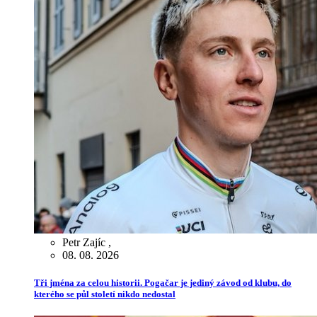
Petr Zajíc
,
08. 08. 2026
Tři jména za celou historii. Pogačar je jediný závod od klubu, do
kterého se půl století nikdo nedostal