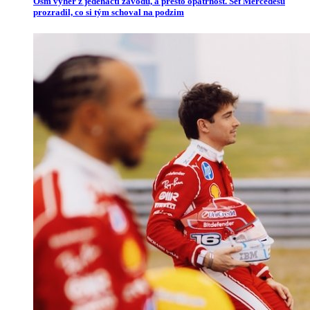
Osm výher z jedenácti závodů, a přesto opatrnost. Šéf Mercedesu
prozradil, co si tým schoval na podzim