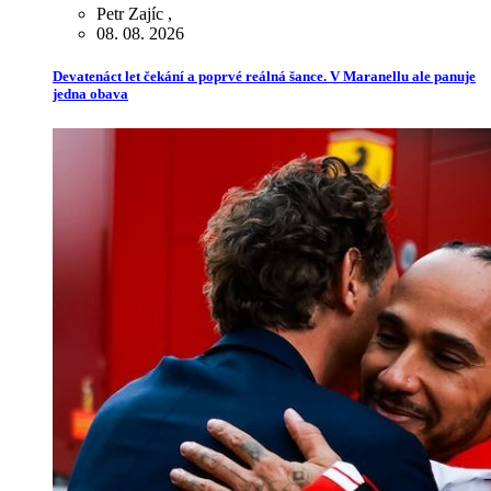
Petr Zajíc
,
08. 08. 2026
Devatenáct let čekání a poprvé reálná šance. V Maranellu ale panuje
jedna obava