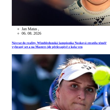
Jan Matas
,
06. 08. 2026
Návrat do reality. Wimbledonská šampionka Nosková ztratila téměř
vyhraný set a na Masters jde překvapivě z kola ven