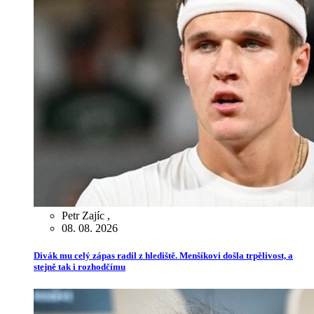
Petr Zajíc
,
08. 08. 2026
Divák mu celý zápas radil z hlediště. Menšíkovi došla trpělivost, a
stejně tak i rozhodčímu