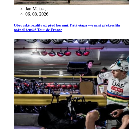
Jan Matas
,
06. 08. 2026
Obrovské rozdíly už před horami. Pátá etapa výrazně překreslila
pořadí ženské Tour de France