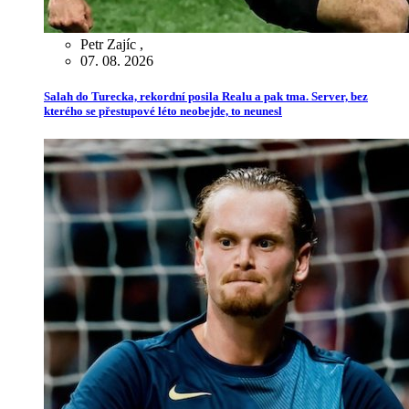
Petr Zajíc
,
07. 08. 2026
Salah do Turecka, rekordní posila Realu a pak tma. Server, bez
kterého se přestupové léto neobejde, to neunesl