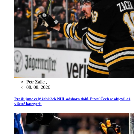
Petr Zajíc
,
08. 08. 2026
Prošli jsme celý žebříček NHL odshora dolů. První Čech se objevil až
v šesté kategorii