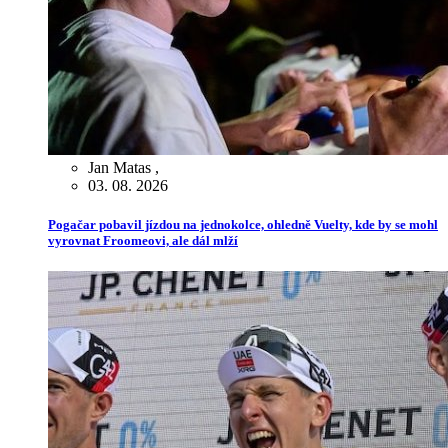
Jan Matas
,
03. 08. 2026
Pogačar pobavil jízdou na jednokolce, ohledně Vuelty, kde by se mohl
vyrovnat Froomeovi, ale dál mlží