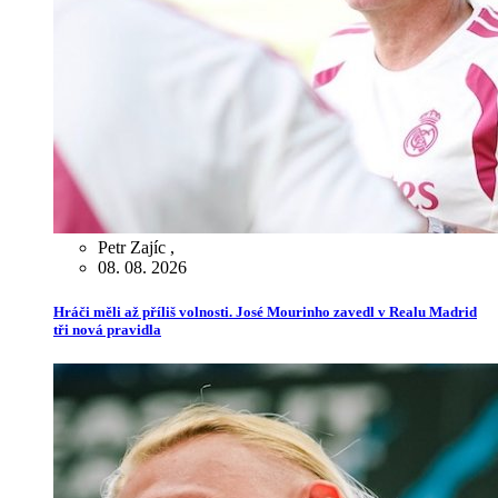
Petr Zajíc
,
08. 08. 2026
Hráči měli až příliš volnosti. José Mourinho zavedl v Realu Madrid
tři nová pravidla