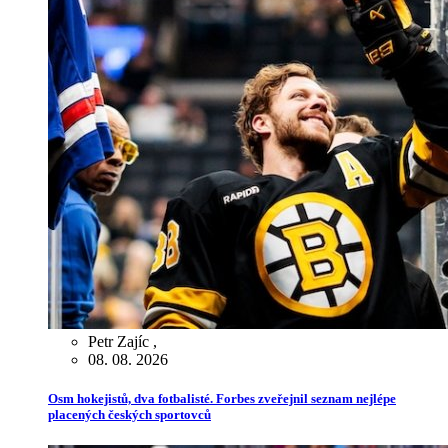
Petr Zajíc
,
08. 08. 2026
Osm hokejistů, dva fotbalisté. Forbes zveřejnil seznam nejlépe
placených českých sportovců