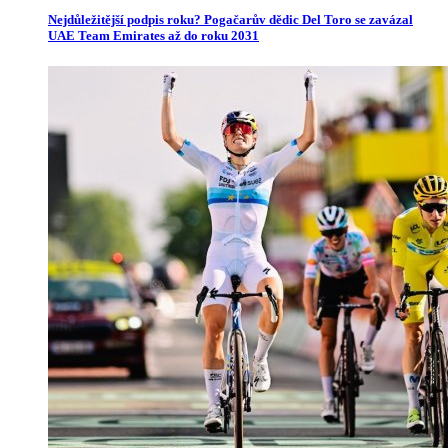
Nejdůležitější podpis roku? Pogačarův dědic Del Toro se zavázal
UAE Team Emirates až do roku 2031