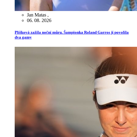
Jan Matas
,
06. 08. 2026
Plíšková zažila noční můru. Šampionka Roland Garros jí povolila
dva gamy