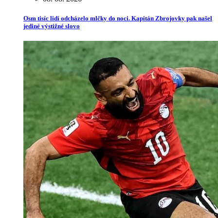
Osm tisíc lidí odcházelo mlčky do noci. Kapitán Zbrojovky pak našel
jediné výstižné slovo