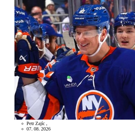
Petr Zajíc
,
07. 08. 2026