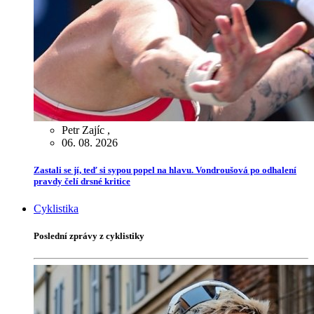
Petr Zajíc
,
06. 08. 2026
Zastali se jí, teď si sypou popel na hlavu. Vondroušová po odhalení
pravdy čelí drsné kritice
Cyklistika
Poslední zprávy z cyklistiky