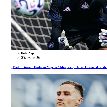
Petr Zajíc
,
05. 08. 2026
„Bude to takové Haškovo Nagano." Muž, který Horníčka zná od dětství,