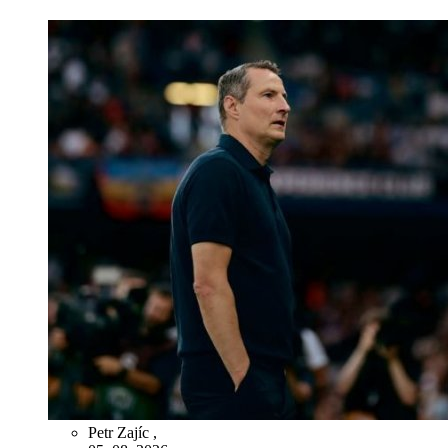
Petr Zajíc
,