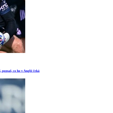
 popsal, co ho v Anglii čeká