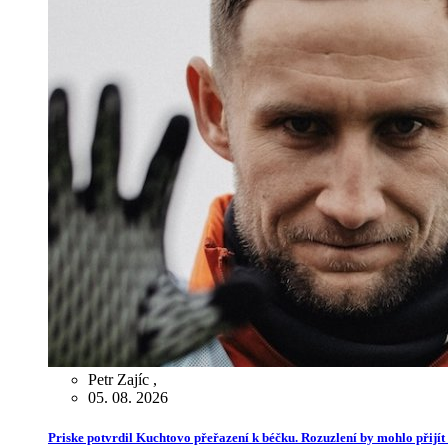
Petr Zajíc
,
05. 08. 2026
Priske potvrdil Kuchtovo přeřazení k béčku. Rozuzlení by mohlo přijít