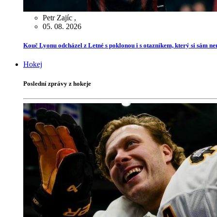
Petr Zajíc
,
05. 08. 2026
Kouč Lyonu odcházel z Letné s poklonou i s otazníkem, který si sám ne
Hokej
Poslední zprávy z hokeje