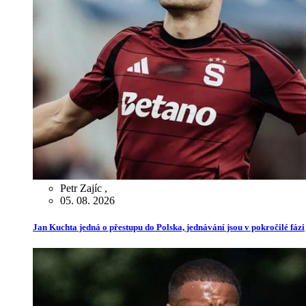
Petr Zajíc
,
05. 08. 2026
Jan Kuchta jedná o přestupu do Polska, jednávání jsou v pokročilé fázi