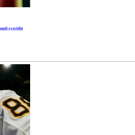
uměl vysvětlit