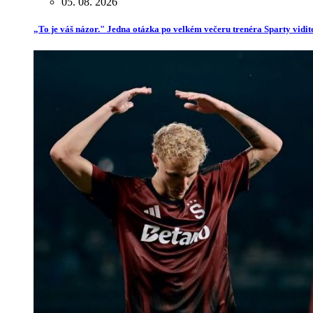
05. 08. 2026
„To je váš názor." Jedna otázka po velkém večeru trenéra Sparty vidit