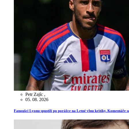
Petr Zajíc
,
05. 08. 2026
Fanoušci Lyonu spustili po porážce na Letné vlnu kritiky. Komentáře s