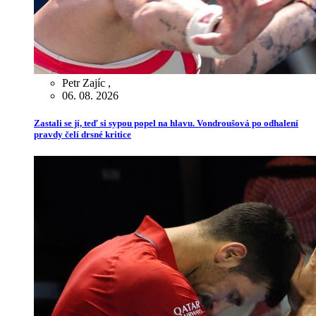
Petr Zajíc
,
06. 08. 2026
Zastali se jí, teď si sypou popel na hlavu. Vondroušová po odhalení
pravdy čelí drsné kritice