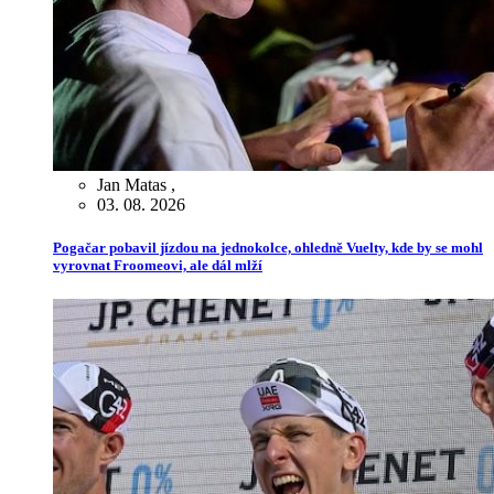
Jan Matas
,
03. 08. 2026
Pogačar pobavil jízdou na jednokolce, ohledně Vuelty, kde by se mohl
vyrovnat Froomeovi, ale dál mlží