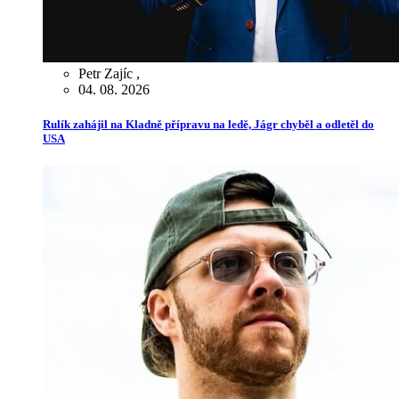
Petr Zajíc
,
04. 08. 2026
Rulík zahájil na Kladně přípravu na ledě, Jágr chyběl a odletěl do
USA