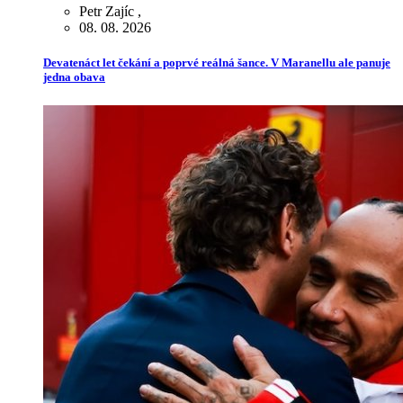
Petr Zajíc
,
08. 08. 2026
Devatenáct let čekání a poprvé reálná šance. V Maranellu ale panuje
jedna obava