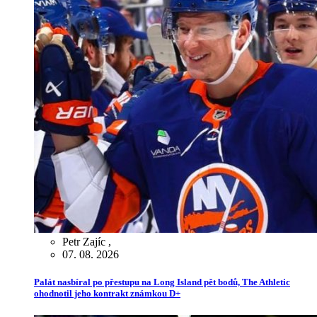
Petr Zajíc
,
07. 08. 2026
Palát nasbíral po přestupu na Long Island pět bodů, The Athletic
ohodnotil jeho kontrakt známkou D+