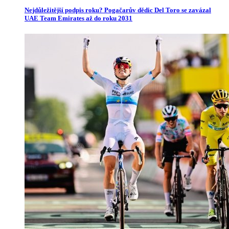
Nejdůležitější podpis roku? Pogačarův dědic Del Toro se zavázal
UAE Team Emirates až do roku 2031