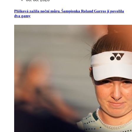
Plíšková zažila noční můru. Šampionka Roland Garros jí povolila
dva gamy