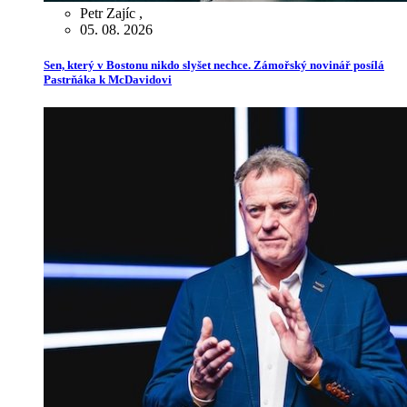
Petr Zajíc
,
05. 08. 2026
Sen, který v Bostonu nikdo slyšet nechce. Zámořský novinář posílá
Pastrňáka k McDavidovi