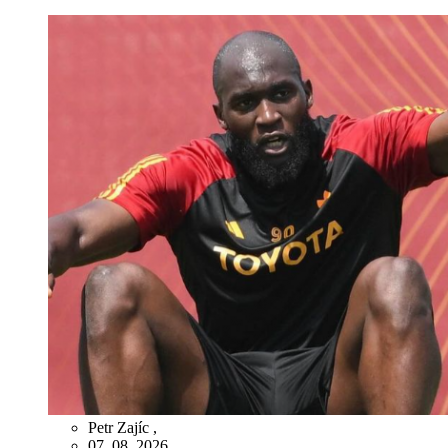
Petr Zajíc
,
07. 08. 2026