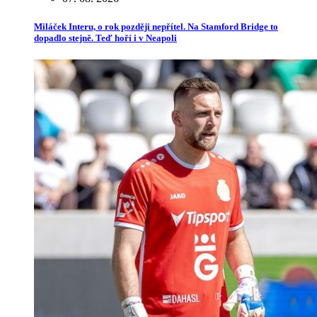
Miláček Interu, o rok později nepřítel. Na Stamford Bridge to
dopadlo stejně. Teď hoří i v Neapoli