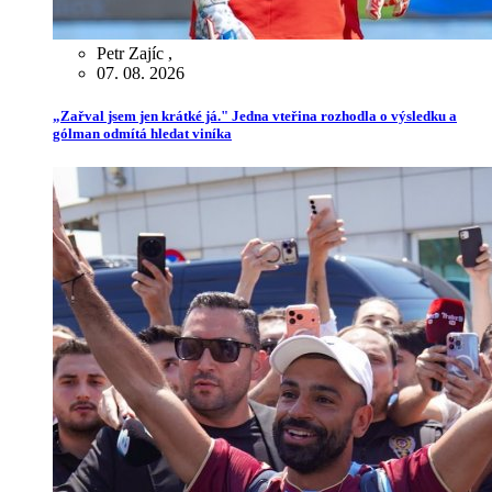
Petr Zajíc
,
07. 08. 2026
„Zařval jsem jen krátké já." Jedna vteřina rozhodla o výsledku a
gólman odmítá hledat viníka