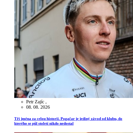
Petr Zajíc
,
08. 08. 2026
Tři jména za celou historii. Pogačar je jediný závod od klubu, do
kterého se půl století nikdo nedostal