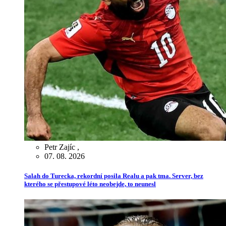
Petr Zajíc
,
07. 08. 2026
Salah do Turecka, rekordní posila Realu a pak tma. Server, bez
kterého se přestupové léto neobejde, to neunesl