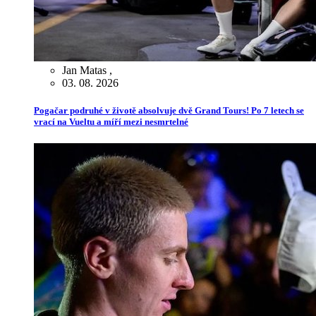
Jan Matas
,
03. 08. 2026
Pogačar podruhé v životě absolvuje dvě Grand Tours! Po 7 letech se
vrací na Vueltu a míří mezi nesmrtelné