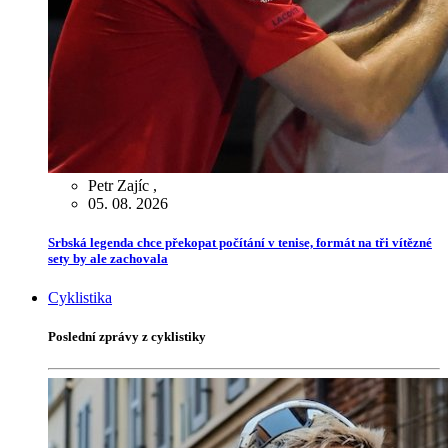
Petr Zajíc
,
05. 08. 2026
Srbská legenda chce překopat počítání v tenise, formát na tři vítězné
sety by ale zachovala
Cyklistika
Poslední zprávy z cyklistiky