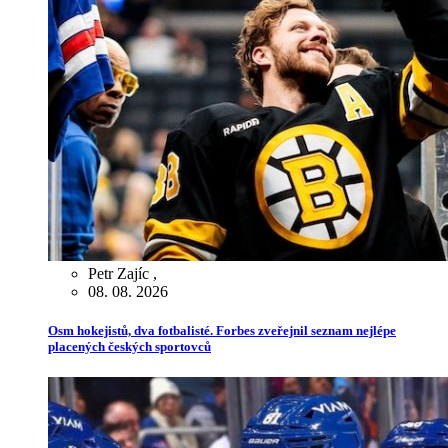
Petr Zajíc
,
08. 08. 2026
Osm hokejistů, dva fotbalisté. Forbes zveřejnil seznam nejlépe
placených českých sportovců