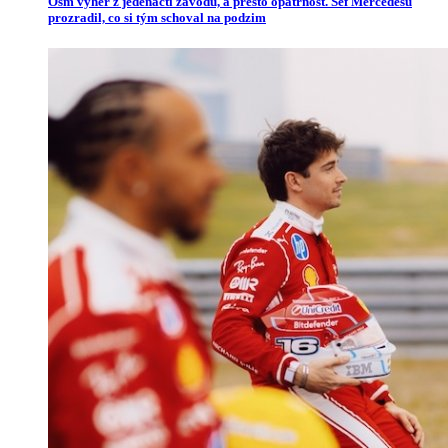
Osm výher z jedenácti závodů, a přesto opatrnost. Šéf Mercedesu
prozradil, co si tým schoval na podzim