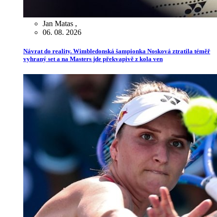
Jan Matas
,
06. 08. 2026
Návrat do reality. Wimbledonská šampionka Nosková ztratila téměř
vyhraný set a na Masters jde překvapivě z kola ven