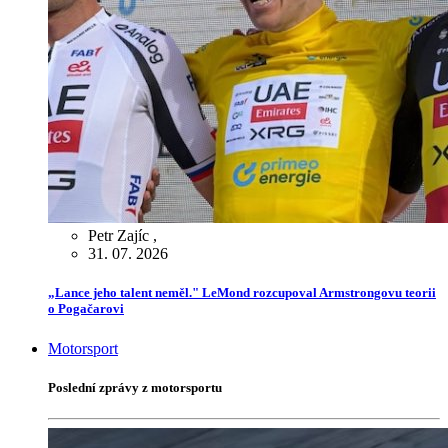
Petr Zajíc
,
31. 07. 2026
„Lance jeho talent neměl." LeMond rozcupoval Armstrongovu teorii
o Pogačarovi
Motorsport
Poslední zprávy z motorsportu