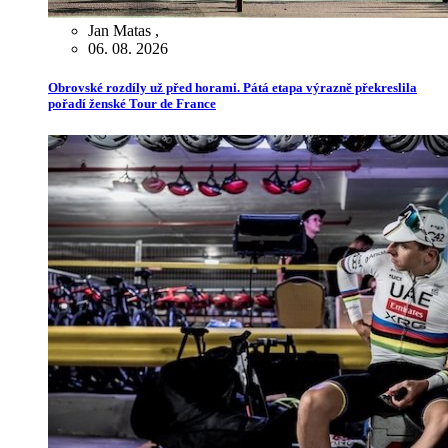
Jan Matas
,
06. 08. 2026
Obrovské rozdíly už před horami. Pátá etapa výrazně překreslila
pořadí ženské Tour de France