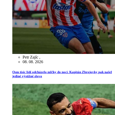
Petr Zajíc
,
08. 08. 2026
Osm tisíc lidí odcházelo mlčky do noci. Kapitán Zbrojovky pak našel
jediné výstižné slovo