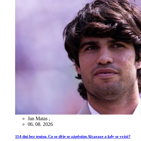
Jan Matas
,
06. 08. 2026
114 dní bez tenisu. Co se děje se zápěstím Alcaraze a kdy se vrátí?