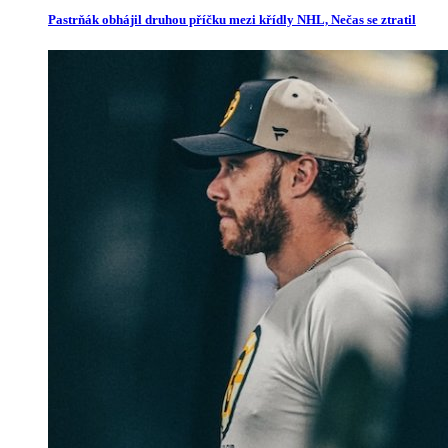
Pastrňák obhájil druhou příčku mezi křídly NHL, Nečas se ztratil