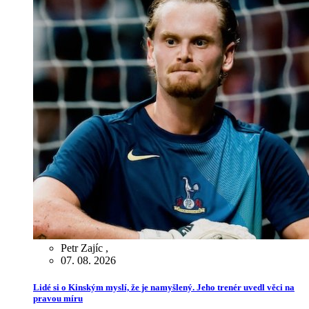
Petr Zajíc
,
07. 08. 2026
Lidé si o Kinským myslí, že je namyšlený. Jeho trenér uvedl věci na
pravou míru