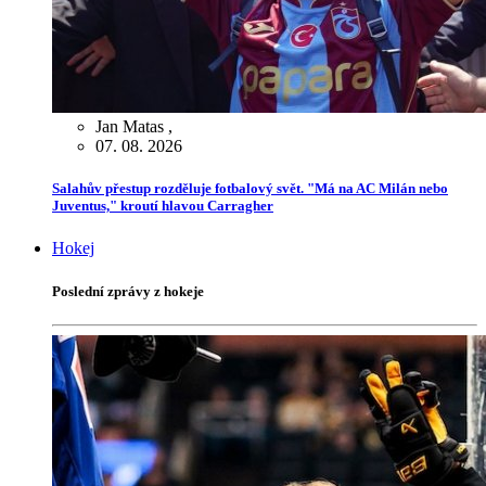
Jan Matas
,
07. 08. 2026
Salahův přestup rozděluje fotbalový svět. "Má na AC Milán nebo
Juventus," kroutí hlavou Carragher
Hokej
Poslední zprávy z hokeje