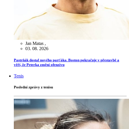
Jan Matas
,
03. 08. 2026
Pastrňák dostal nového parťáka. Boston pokračuje v přestavbě a
věří, že Peterka změní ofenzivu
Tenis
Poslední zprávy z tenisu