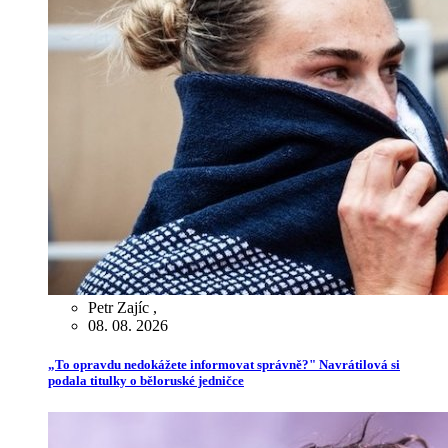
Petr Zajíc
,
08. 08. 2026
„To opravdu nedokážete informovat správně?" Navrátilová si
podala titulky o běloruské jedničce