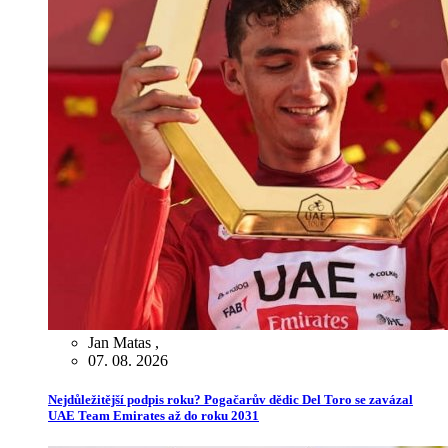
Jan Matas
,
07. 08. 2026
Nejdůležitější podpis roku? Pogačarův dědic Del Toro se zavázal
UAE Team Emirates až do roku 2031