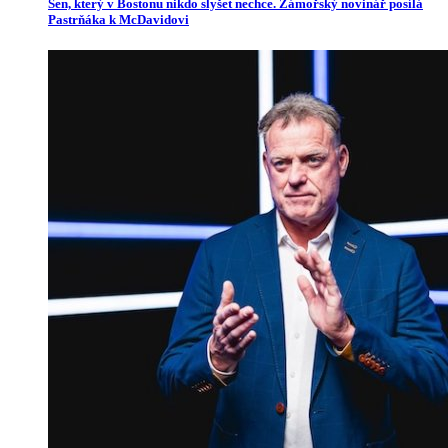
Sen, který v Bostonu nikdo slyšet nechce. Zámořský novinář posílá
Pastrňáka k McDavidovi