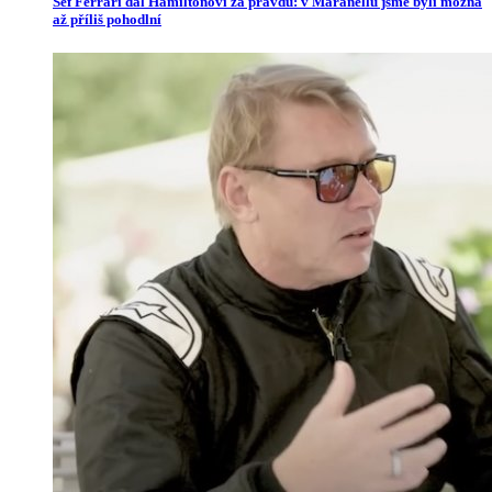
Šéf Ferrari dal Hamiltonovi za pravdu: v Maranellu jsme byli možná
až příliš pohodlní