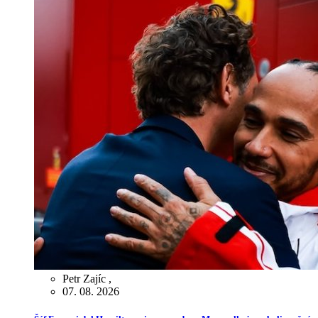
Petr Zajíc
,
07. 08. 2026