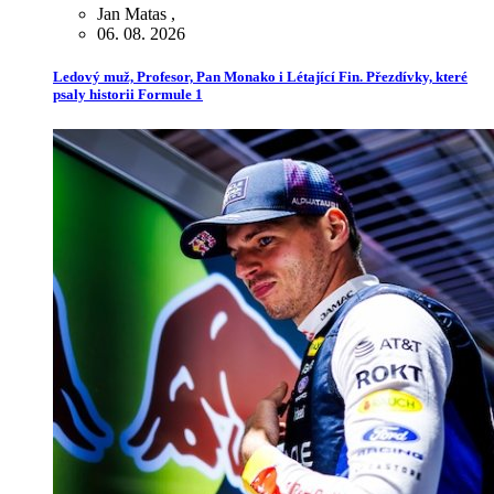
Jan Matas
,
06. 08. 2026
Ledový muž, Profesor, Pan Monako i Létající Fin. Přezdívky, které
psaly historii Formule 1