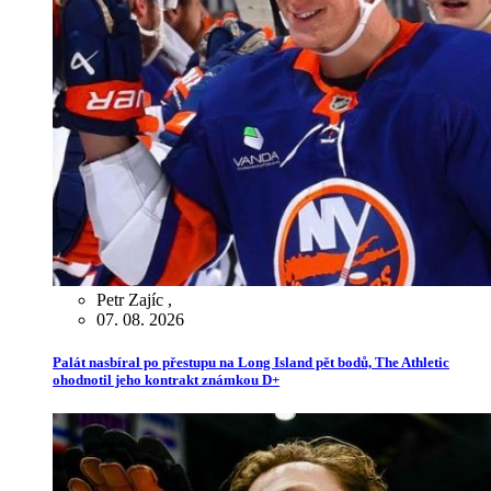
Petr Zajíc
,
07. 08. 2026
Palát nasbíral po přestupu na Long Island pět bodů, The Athletic
ohodnotil jeho kontrakt známkou D+