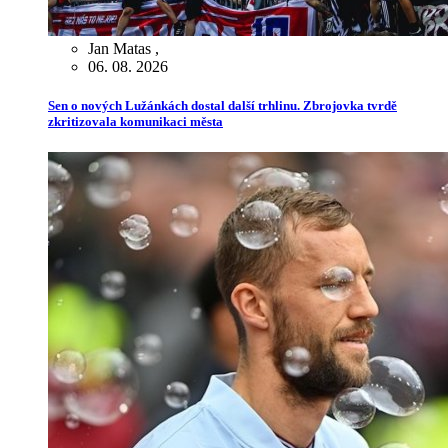
Jan Matas
,
06. 08. 2026
Sen o nových Lužánkách dostal další trhlinu. Zbrojovka tvrdě
zkritizovala komunikaci města