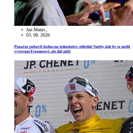
Jan Matas
,
03. 08. 2026
Pogačar pobavil jízdou na jednokolce, ohledně Vuelty, kde by se mohl
vyrovnat Froomeovi, ale dál mlží