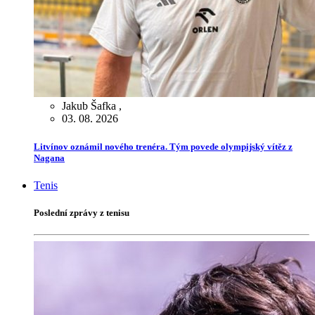
Jakub Šafka
,
03. 08. 2026
Litvínov oznámil nového trenéra. Tým povede olympijský vítěz z
Nagana
Tenis
Poslední zprávy z tenisu