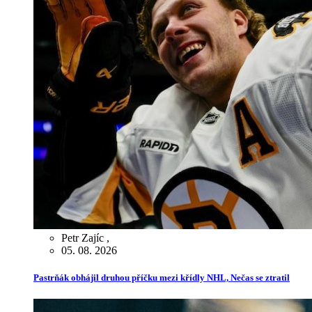
Petr Zajíc
,
05. 08. 2026
Pastrňák obhájil druhou příčku mezi křídly NHL, Nečas se ztratil