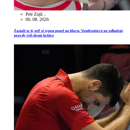
Petr Zajíc
,
06. 08. 2026
Zastali se jí, teď si sypou popel na hlavu. Vondroušová po odhalení
pravdy čelí drsné kritice