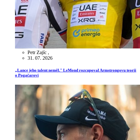
Petr Zajíc
,
31. 07. 2026
„Lance jeho talent neměl." LeMond rozcupoval Armstrongovu teorii
o Pogačarovi