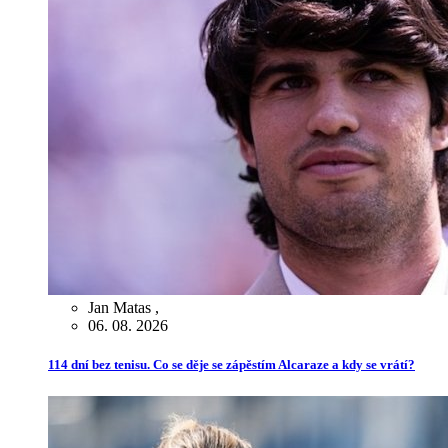
Jan Matas
,
06. 08. 2026
114 dní bez tenisu. Co se děje se zápěstím Alcaraze a kdy se vrátí?