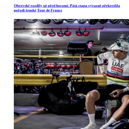
Obrovské rozdíly už před horami. Pátá etapa výrazně překreslila
pořadí ženské Tour de France