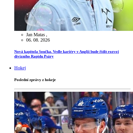
Jan Matas
,
06. 08. 2026
Nová kapitola Součka. Vedle kariéry v Anglii bude řídit rozvoj
divizního Rapidu Psáry
Hokej
Poslední zprávy z hokeje