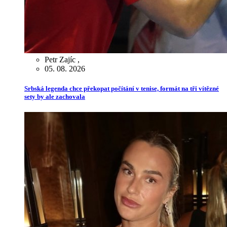
Petr Zajíc
,
05. 08. 2026
Srbská legenda chce překopat počítání v tenise, formát na tři vítězné
sety by ale zachovala