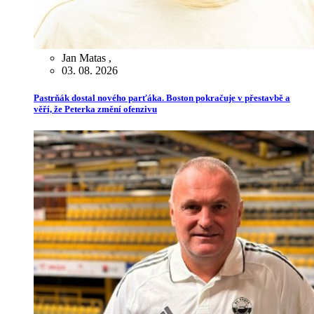
Jan Matas
,
03. 08. 2026
Pastrňák dostal nového parťáka. Boston pokračuje v přestavbě a
věří, že Peterka změní ofenzivu