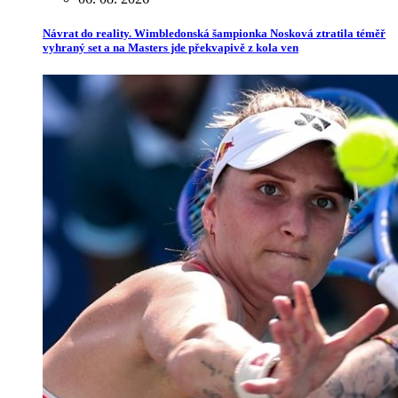
Návrat do reality. Wimbledonská šampionka Nosková ztratila téměř
vyhraný set a na Masters jde překvapivě z kola ven