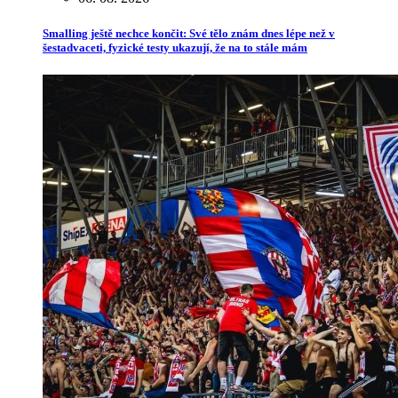
Smalling ještě nechce končit: Své tělo znám dnes lépe než v
šestadvaceti, fyzické testy ukazují, že na to stále mám