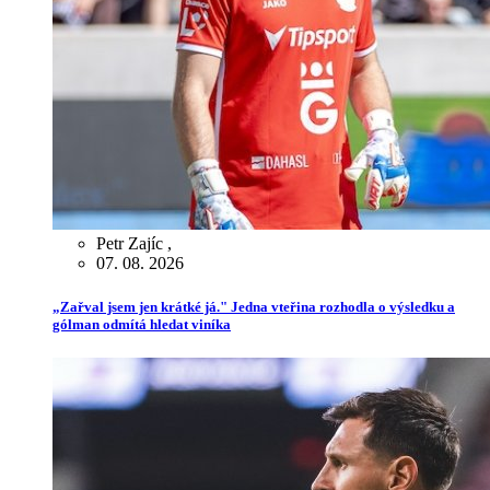
Petr Zajíc
,
07. 08. 2026
„Zařval jsem jen krátké já." Jedna vteřina rozhodla o výsledku a
gólman odmítá hledat viníka