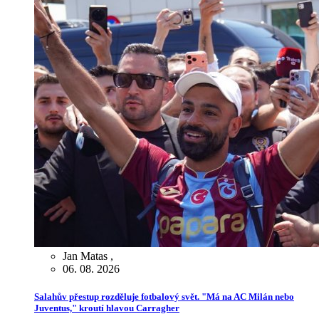
Jan Matas
,
06. 08. 2026
Salahův přestup rozděluje fotbalový svět. "Má na AC Milán nebo
Juventus," kroutí hlavou Carragher