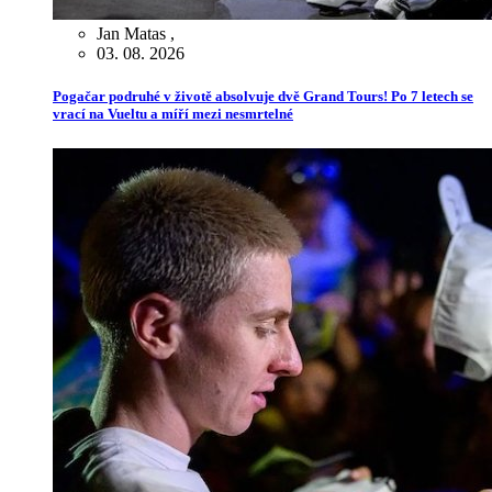
Jan Matas
,
03. 08. 2026
Pogačar podruhé v životě absolvuje dvě Grand Tours! Po 7 letech se
vrací na Vueltu a míří mezi nesmrtelné