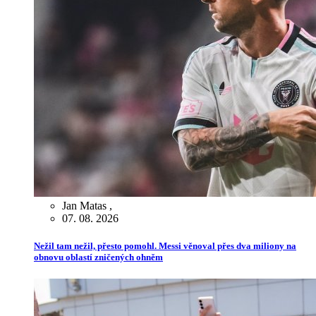
Jan Matas
,
07. 08. 2026
Nežil tam nežil, přesto pomohl. Messi věnoval přes dva miliony na
obnovu oblastí zničených ohněm