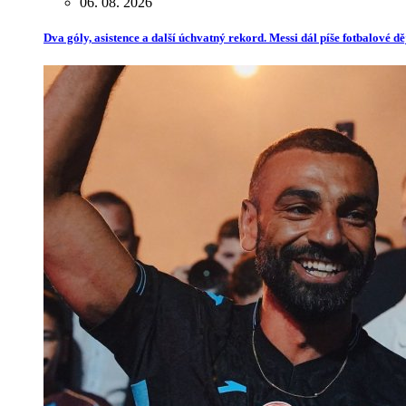
06. 08. 2026
Dva góly, asistence a další úchvatný rekord. Messi dál píše fotbalové dě