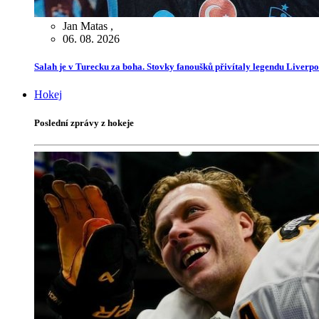
Jan Matas
,
06. 08. 2026
Salah je v Turecku za boha. Stovky fanoušků přivítaly legendu Liverp
Hokej
Poslední zprávy z hokeje