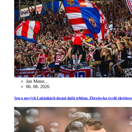
Jan Matas
,
06. 08. 2026
Sen o nových Lužánkách dostal další trhlinu. Zbrojovka tvrdě zkritiz