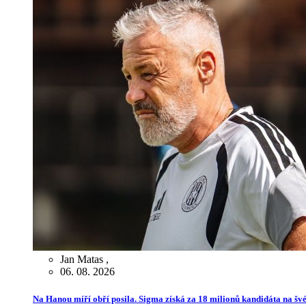
Jan Matas
,
06. 08. 2026
Na Hanou míří obří posila. Sigma získá za 18 milionů kandidáta na švé