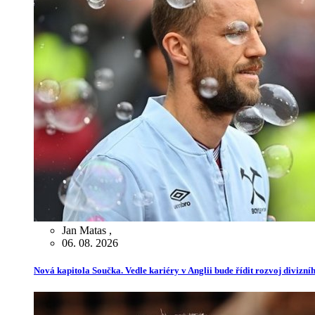
Jan Matas
,
06. 08. 2026
Nová kapitola Součka. Vedle kariéry v Anglii bude řídit rozvoj divizn