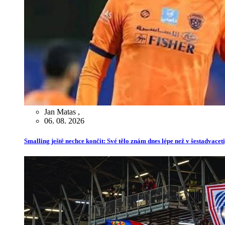
Jan Matas
,
06. 08. 2026
Smalling ještě nechce končit: Své tělo znám dnes lépe než v šestadvaceti,