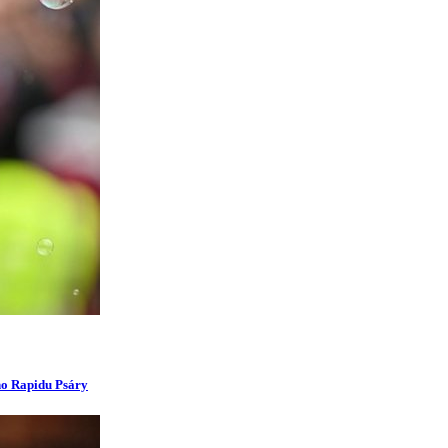
ího Rapidu Psáry