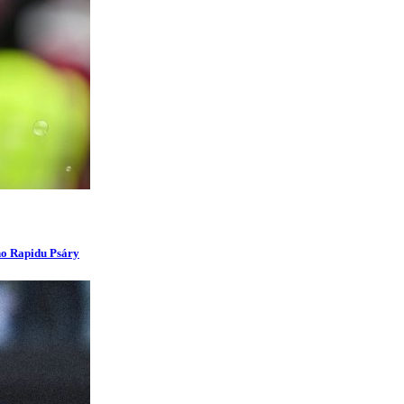
ího Rapidu Psáry