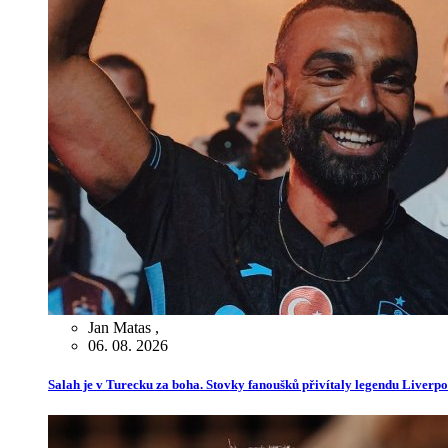
Jan Matas
,
06. 08. 2026
Salah je v Turecku za boha. Stovky fanoušků přivítaly legendu Liverp