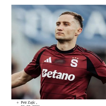
Petr Zajíc
,