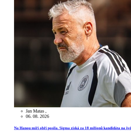
Jan Matas
,
06. 08. 2026
Na Hanou míří obří posila. Sigma získá za 18 milionů kandidáta na švé