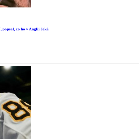
 popsal, co ho v Anglii čeká