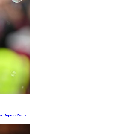
ího Rapidu Psáry