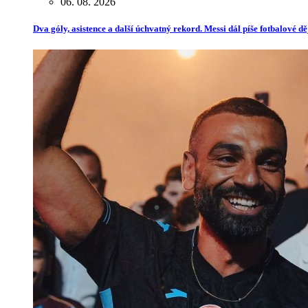
06. 08. 2026
Dva góly, asistence a další úchvatný rekord. Messi dál píše fotbalové dě