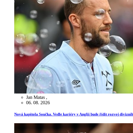
Jan Matas
,
06. 08. 2026
Nová kapitola Součka. Vedle kariéry v Anglii bude řídit rozvoj divizn