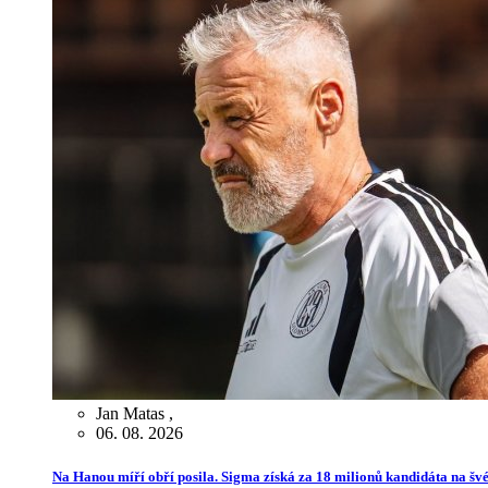
Jan Matas
,
06. 08. 2026
Na Hanou míří obří posila. Sigma získá za 18 milionů kandidáta na švé