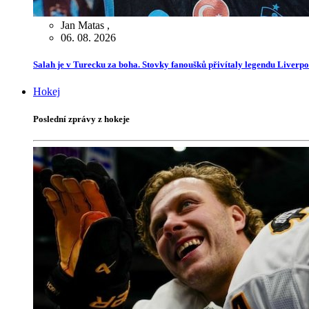
Jan Matas
,
06. 08. 2026
Salah je v Turecku za boha. Stovky fanoušků přivítaly legendu Liverp
Hokej
Poslední zprávy z hokeje