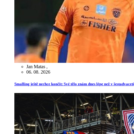
Jan Matas
,
06. 08. 2026
Smalling ještě nechce končit: Své tělo znám dnes lépe než v šestadvaceti,