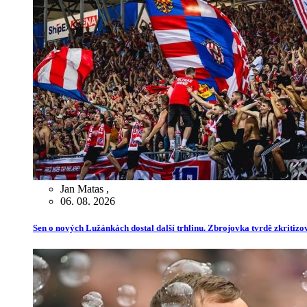
Jan Matas
,
06. 08. 2026
Sen o nových Lužánkách dostal další trhlinu. Zbrojovka tvrdě zkritiz