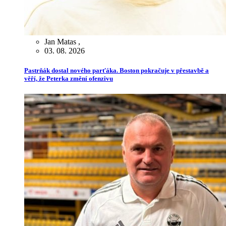
Jan Matas
,
03. 08. 2026
Pastrňák dostal nového parťáka. Boston pokračuje v přestavbě a
věří, že Peterka změní ofenzivu