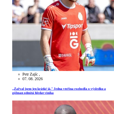
Petr Zajíc
,
07. 08. 2026
„Zařval jsem jen krátké já." Jedna vteřina rozhodla o výsledku a
gólman odmítá hledat viníka