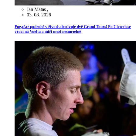
Jan Matas
,
03. 08. 2026
Pogačar podruhé v životě absolvuje dvě Grand Tours! Po 7 letech se
vrací na Vueltu a míří mezi nesmrtelné