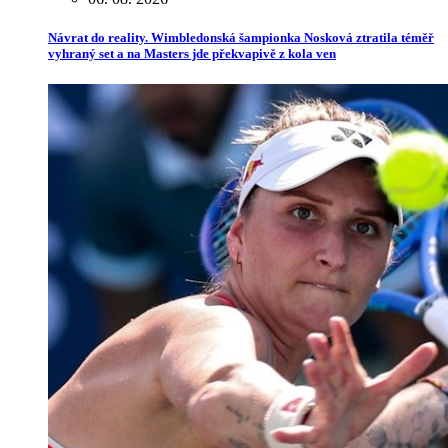
Návrat do reality. Wimbledonská šampionka Nosková ztratila téměř
vyhraný set a na Masters jde překvapivě z kola ven