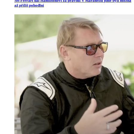
Šéf Ferrari dal Hamiltonovi za pravdu: v Maranellu jsme byli možná
až příliš pohodlní