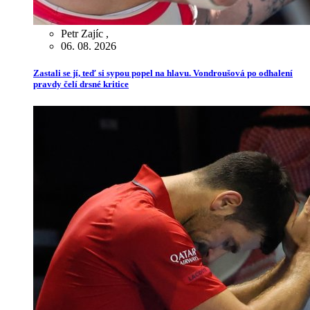
Petr Zajíc
,
06. 08. 2026
Zastali se jí, teď si sypou popel na hlavu. Vondroušová po odhalení
pravdy čelí drsné kritice