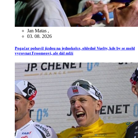
Jan Matas
,
03. 08. 2026
Pogačar pobavil jízdou na jednokolce, ohledně Vuelty, kde by se mohl
vyrovnat Froomeovi, ale dál mlží