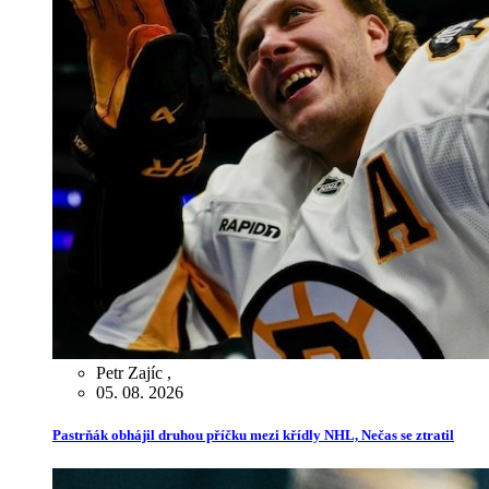
Petr Zajíc
,
05. 08. 2026
Pastrňák obhájil druhou příčku mezi křídly NHL, Nečas se ztratil