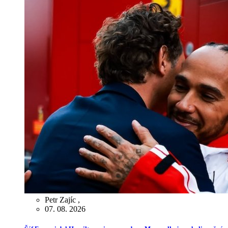
Petr Zajíc
,
07. 08. 2026