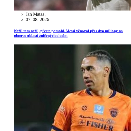
Jan Matas
,
07. 08. 2026
Nežil tam nežil, přesto pomohl. Messi věnoval přes dva miliony na
obnovu oblastí zničených ohněm