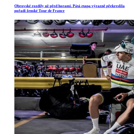
Obrovské rozdíly už před horami. Pátá etapa výrazně překreslila
pořadí ženské Tour de France