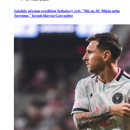
Salahův přestup rozděluje fotbalový svět. "Má na AC Milán nebo
Juventus," kroutí hlavou Carragher