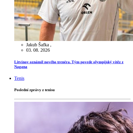
Jakub Šafka
,
03. 08. 2026
Litvínov oznámil nového trenéra. Tým povede olympijský vítěz z
Nagana
Tenis
Poslední zprávy z tenisu