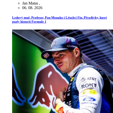
Jan Matas
,
06. 08. 2026
Ledový muž, Profesor, Pan Monako i Létající Fin. Přezdívky, které
psaly historii Formule 1