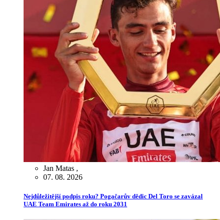
Jan Matas
,
07. 08. 2026
Nejdůležitější podpis roku? Pogačarův dědic Del Toro se zavázal
UAE Team Emirates až do roku 2031