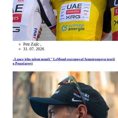
Petr Zajíc
,
31. 07. 2026
„Lance jeho talent neměl." LeMond rozcupoval Armstrongovu teorii
o Pogačarovi