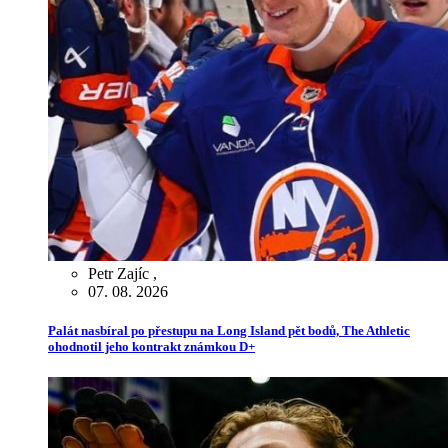
Petr Zajíc
,
07. 08. 2026
Palát nasbíral po přestupu na Long Island pět bodů, The Athletic
ohodnotil jeho kontrakt známkou D+