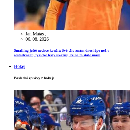
Jan Matas
,
06. 08. 2026
Smalling ještě nechce končit: Své tělo znám dnes lépe než v
šestadvaceti, fyzické testy ukazují, že na to stále mám
Hokej
Poslední zprávy z hokeje