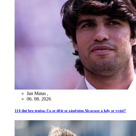
Jan Matas
,
06. 08. 2026
114 dní bez tenisu. Co se děje se zápěstím Alcaraze a kdy se vrátí?