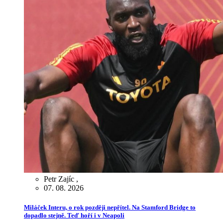
Petr Zajíc
,
07. 08. 2026
Miláček Interu, o rok později nepřítel. Na Stamford Bridge to
dopadlo stejně. Teď hoří i v Neapoli