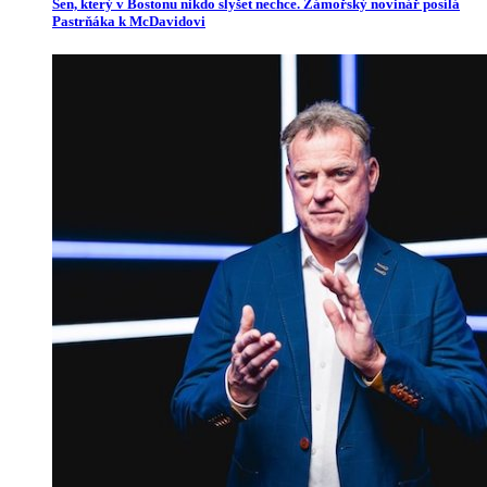
Sen, který v Bostonu nikdo slyšet nechce. Zámořský novinář posílá
Pastrňáka k McDavidovi