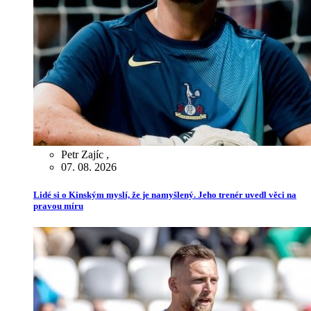
Petr Zajíc
,
07. 08. 2026
Lidé si o Kinským myslí, že je namyšlený. Jeho trenér uvedl věci na
pravou míru