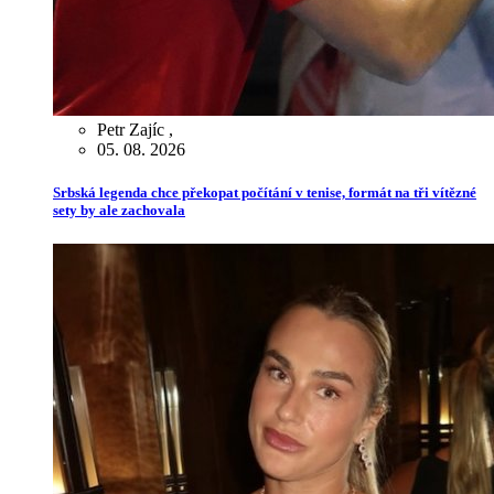
Petr Zajíc
,
05. 08. 2026
Srbská legenda chce překopat počítání v tenise, formát na tři vítězné
sety by ale zachovala