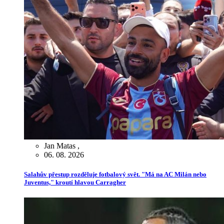
Jan Matas
,
06. 08. 2026
Salahův přestup rozděluje fotbalový svět. "Má na AC Milán nebo
Juventus," kroutí hlavou Carragher