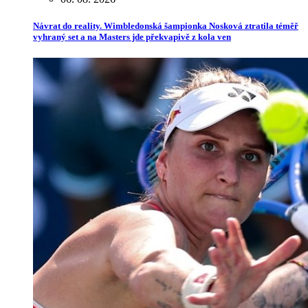
Návrat do reality. Wimbledonská šampionka Nosková ztratila téměř
vyhraný set a na Masters jde překvapivě z kola ven