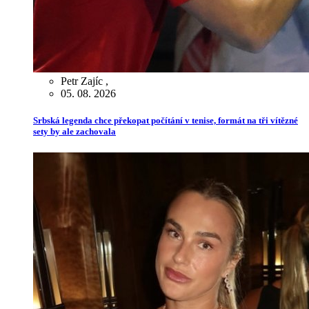
Petr Zajíc
,
05. 08. 2026
Srbská legenda chce překopat počítání v tenise, formát na tři vítězné
sety by ale zachovala