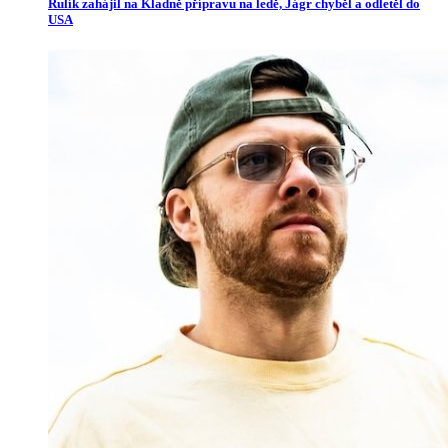
Rulík zahájil na Kladně přípravu na ledě, Jágr chyběl a odletěl do
USA