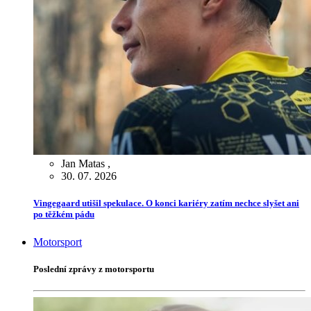
Jan Matas
,
30. 07. 2026
Vingegaard utišil spekulace. O konci kariéry zatím nechce slyšet ani
po těžkém pádu
Motorsport
Poslední zprávy z motorsportu