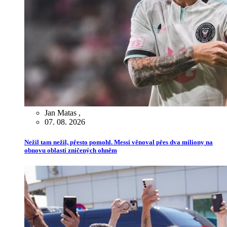
Jan Matas
,
07. 08. 2026
Nežil tam nežil, přesto pomohl. Messi věnoval přes dva miliony na
obnovu oblastí zničených ohněm