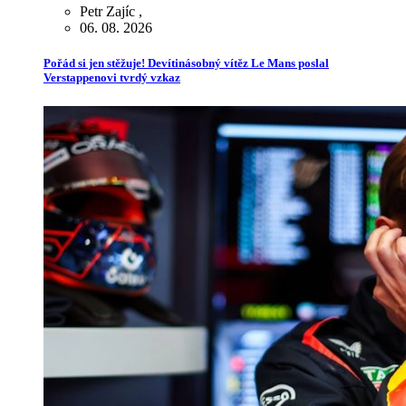
Petr Zajíc
,
06. 08. 2026
Pořád si jen stěžuje! Devítinásobný vítěz Le Mans poslal
Verstappenovi tvrdý vzkaz