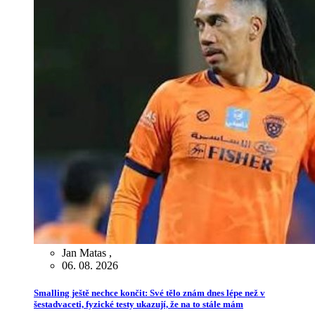
Jan Matas
,
06. 08. 2026
Smalling ještě nechce končit: Své tělo znám dnes lépe než v
šestadvaceti, fyzické testy ukazují, že na to stále mám