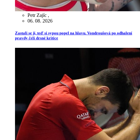
Petr Zajíc
,
06. 08. 2026
Zastali se jí, teď si sypou popel na hlavu. Vondroušová po odhalení
pravdy čelí drsné kritice