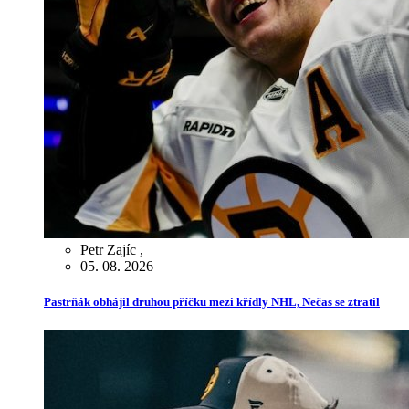
Petr Zajíc
,
05. 08. 2026
Pastrňák obhájil druhou příčku mezi křídly NHL, Nečas se ztratil