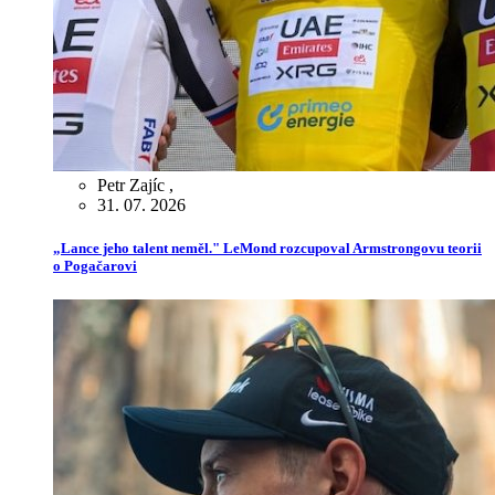
Petr Zajíc
,
31. 07. 2026
„Lance jeho talent neměl." LeMond rozcupoval Armstrongovu teorii
o Pogačarovi