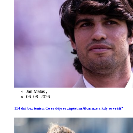
Jan Matas
,
06. 08. 2026
114 dní bez tenisu. Co se děje se zápěstím Alcaraze a kdy se vrátí?