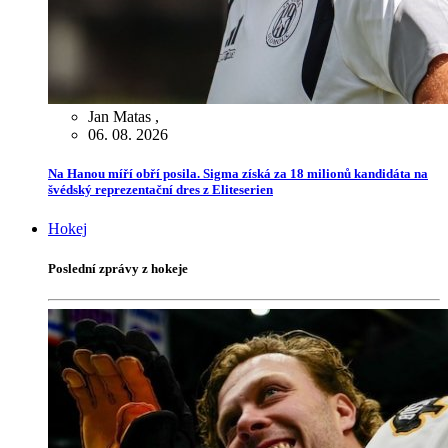
Jan Matas
,
06. 08. 2026
Na Hanou míří obří posila. Sigma získá za 18 milionů kandidáta na
švédský reprezentační dres z Eliteserien
Hokej
Poslední zprávy z hokeje