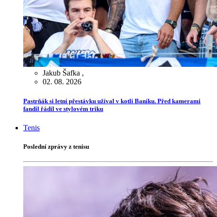
Jakub Šafka
,
02. 08. 2026
Pastrňák si letní přestávku užíval v kotli Baníku. Před kamerami
fandil řádil ve stylovém triku
Tenis
Poslední zprávy z tenisu