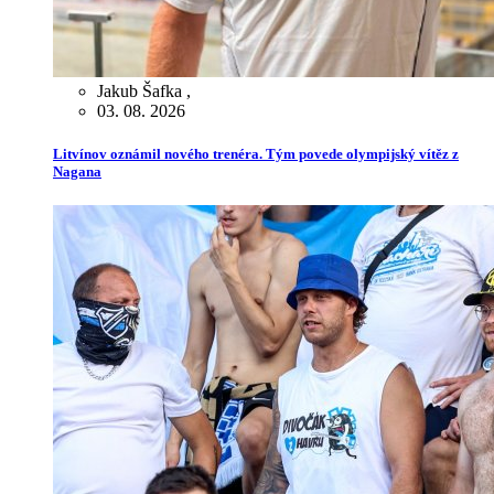
Jakub Šafka
,
03. 08. 2026
Litvínov oznámil nového trenéra. Tým povede olympijský vítěz z
Nagana