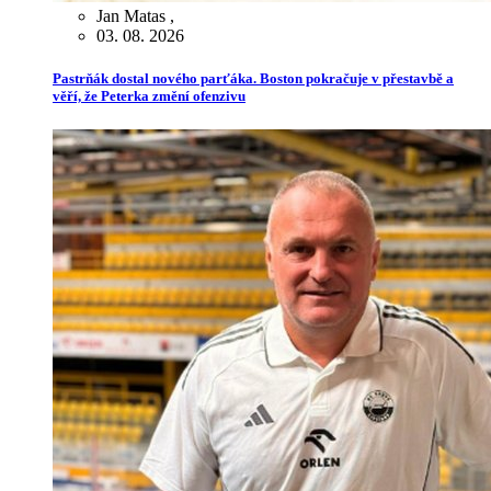
Jan Matas
,
03. 08. 2026
Pastrňák dostal nového parťáka. Boston pokračuje v přestavbě a
věří, že Peterka změní ofenzivu