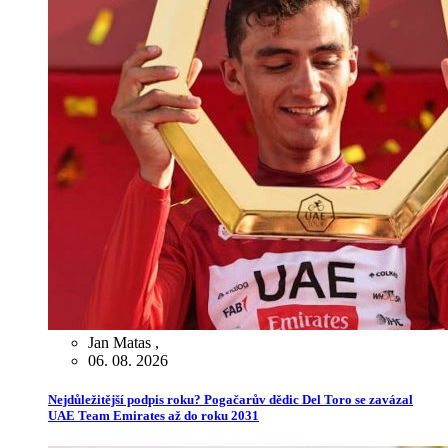
Jan Matas
,
06. 08. 2026
Nejdůležitější podpis roku? Pogačarův dědic Del Toro se zavázal
UAE Team Emirates až do roku 2031