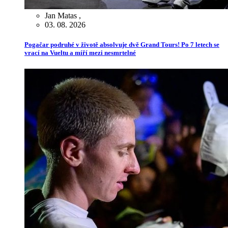
Jan Matas
,
03. 08. 2026
Pogačar podruhé v životě absolvuje dvě Grand Tours! Po 7 letech se
vrací na Vueltu a míří mezi nesmrtelné