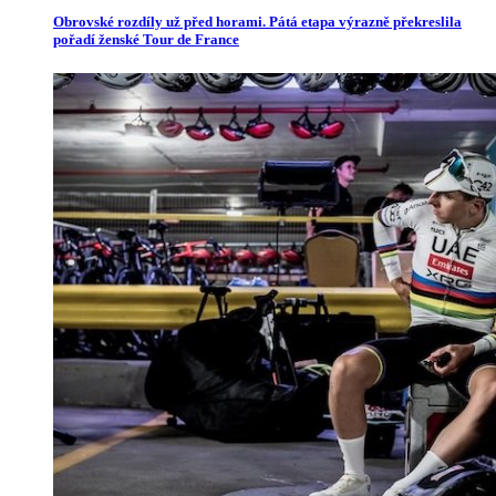
Obrovské rozdíly už před horami. Pátá etapa výrazně překreslila
pořadí ženské Tour de France