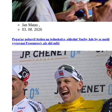
Jan Matas
,
03. 08. 2026
Pogačar pobavil jízdou na jednokolce, ohledně Vuelty, kde by se mohl
vyrovnat Froomeovi, ale dál mlží