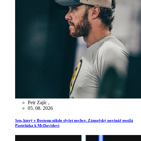
Petr Zajíc
,
05. 08. 2026
Sen, který v Bostonu nikdo slyšet nechce. Zámořský novinář posílá
Pastrňáka k McDavidovi