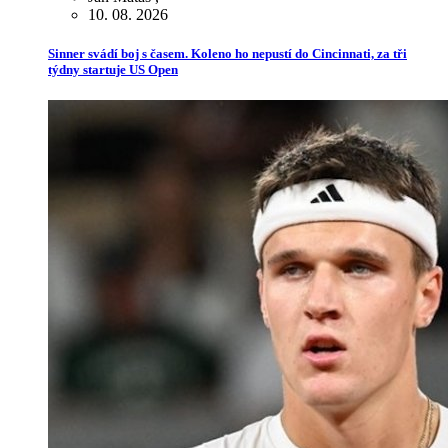
10. 08. 2026
Sinner svádí boj s časem. Koleno ho nepustí do Cincinnati, za tři
týdny startuje US Open