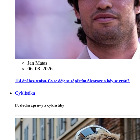
Jan Matas
,
06. 08. 2026
114 dní bez tenisu. Co se děje se zápěstím Alcaraze a kdy se vrátí?
Cyklistika
Poslední zprávy z cyklistiky