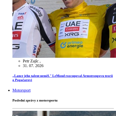
Petr Zajíc
,
31. 07. 2026
„Lance jeho talent neměl." LeMond rozcupoval Armstrongovu teorii
o Pogačarovi
Motorsport
Poslední zprávy z motorsportu