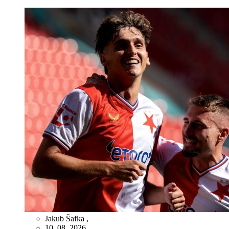
Jakub Šafka
,
10. 08. 2026