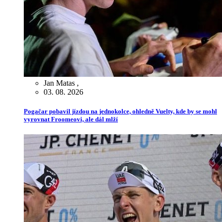
Jan Matas
,
03. 08. 2026
Pogačar pobavil jízdou na jednokolce, ohledně Vuelty, kde by se mohl
vyrovnat Froomeovi, ale dál mlží