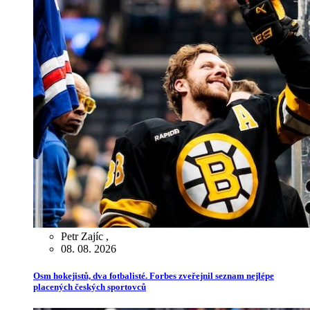
Petr Zajíc
,
08. 08. 2026
Osm hokejistů, dva fotbalisté. Forbes zveřejnil seznam nejlépe
placených českých sportovců