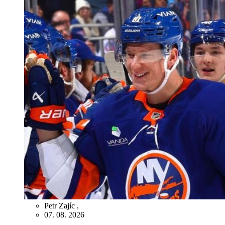
Petr Zajíc
,
07. 08. 2026