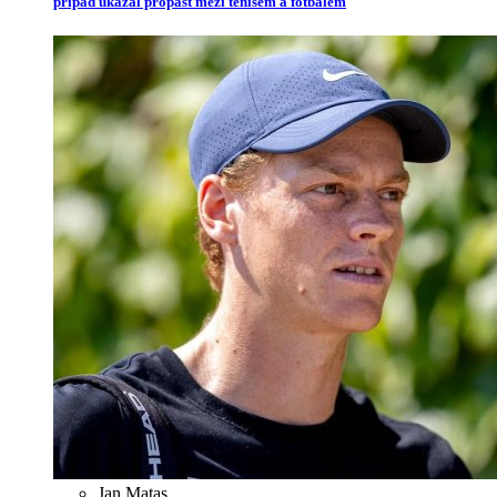
případ ukázal propast mezi tenisem a fotbalem
Jan Matas
,