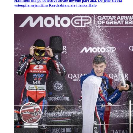
Hamilton má po bolestivé ztrátě nového parťáka. Do jeho života
vstoupila nejen Kim Kardashian, ale i fenka Halo