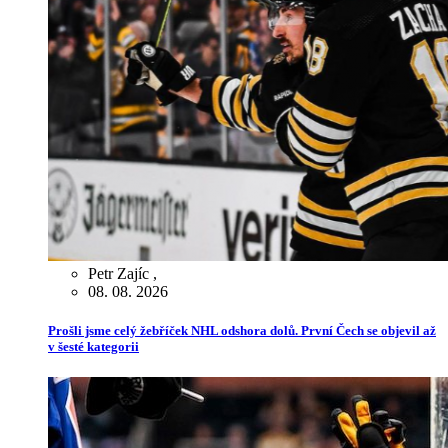
Petr Zajíc
,
08. 08. 2026
Prošli jsme celý žebříček NHL odshora dolů. První Čech se objevil až
v šesté kategorii