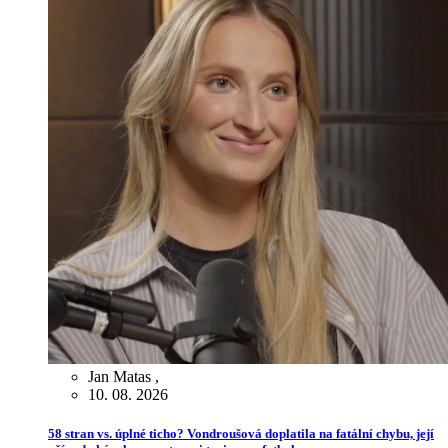
Jan Matas
,
10. 08. 2026
58 stran vs. úplné ticho? Vondroušová doplatila na fatální chybu, její