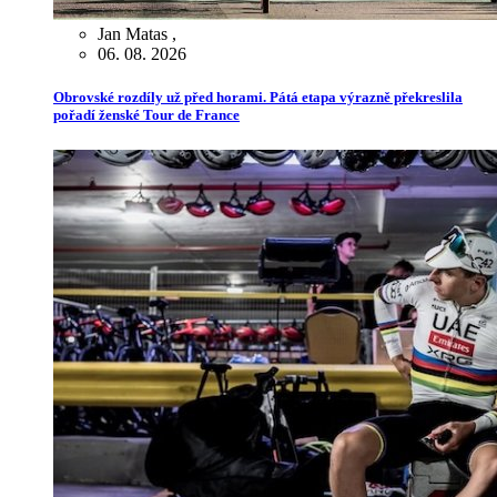
Jan Matas
,
06. 08. 2026
Obrovské rozdíly už před horami. Pátá etapa výrazně překreslila
pořadí ženské Tour de France