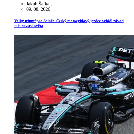
Jakub Šafka
,
09. 08. 2026
Velký triumf pro Salače. Český motocyklový jezdec ovládl závod
mistrovství světa