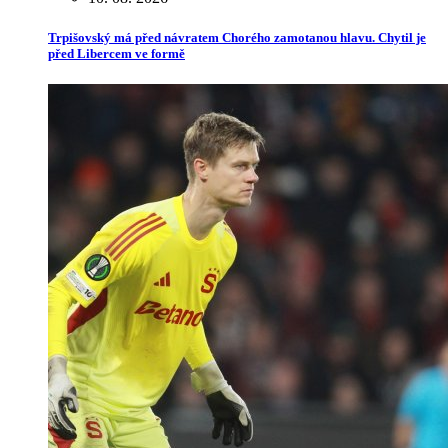
Trpišovský má před návratem Chorého zamotanou hlavu. Chytil je
před Libercem ve formě