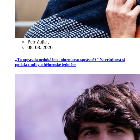
Petr Zajíc
,
08. 08. 2026
„To opravdu nedokážete informovat správně?" Navrátilová si
podala titulky o běloruské jedničce