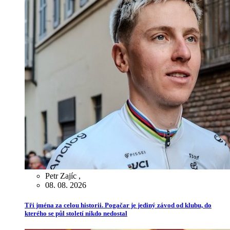
Petr Zajíc
,
08. 08. 2026
Tři jména za celou historii. Pogačar je jediný závod od klubu, do
kterého se půl století nikdo nedostal