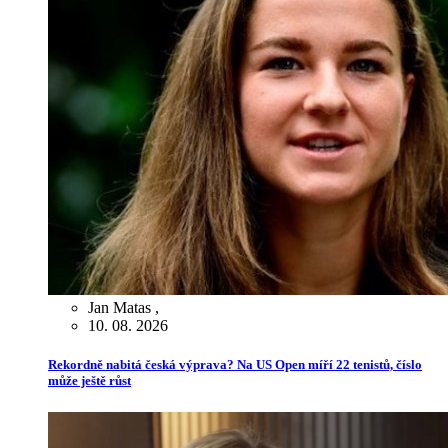
Jan Matas
,
10. 08. 2026
Rekordně nabitá česká výprava? Na US Open míří 22 tenistů, číslo
může ještě růst