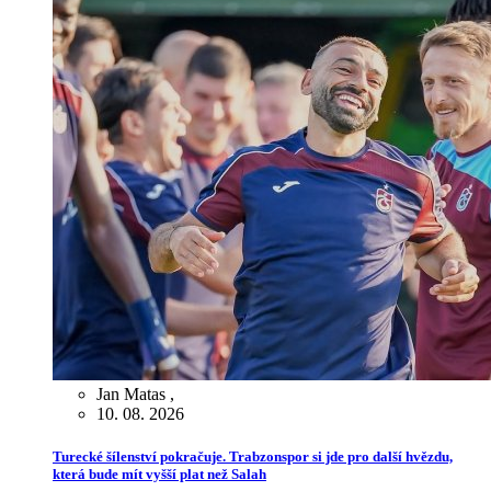
Jan Matas
,
10. 08. 2026
Turecké šílenství pokračuje. Trabzonspor si jde pro další hvězdu,
která bude mít vyšší plat než Salah