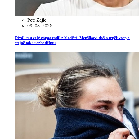
Petr Zajíc
,
09. 08. 2026
Divák mu celý zápas radil z hlediště. Menšíkovi došla trpělivost, a
stejně tak i rozhodčímu