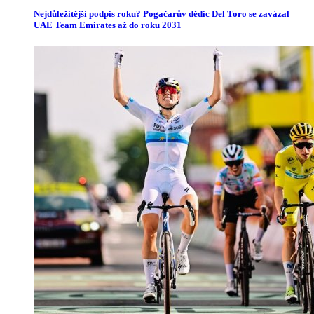
Nejdůležitější podpis roku? Pogačarův dědic Del Toro se zavázal
UAE Team Emirates až do roku 2031