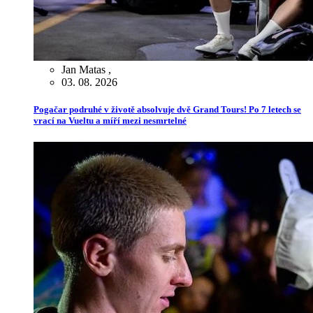
Jan Matas
,
03. 08. 2026
Pogačar podruhé v životě absolvuje dvě Grand Tours! Po 7 letech se
vrací na Vueltu a míří mezi nesmrtelné