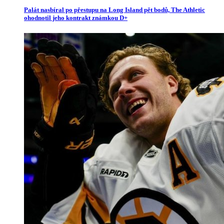
Palát nasbíral po přestupu na Long Island pět bodů, The Athletic
ohodnotil jeho kontrakt známkou D+