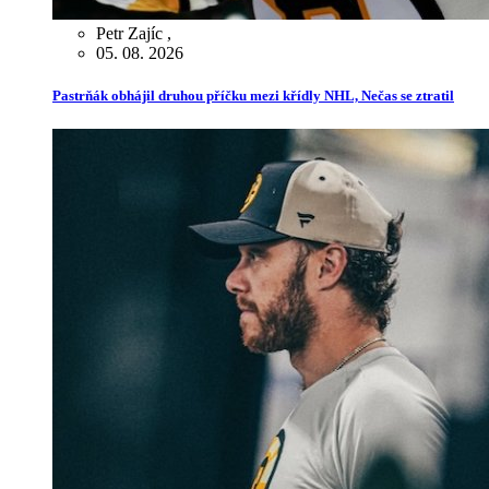
Petr Zajíc
,
05. 08. 2026
Pastrňák obhájil druhou příčku mezi křídly NHL, Nečas se ztratil