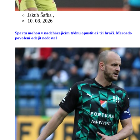
Jakub Šafka
,
10. 08. 2026
Spartu mohou v nadcházejícím týdnu opustit až tři hráči. Mercado
povolení odejít nedostal