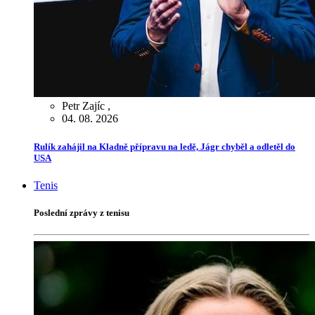
Petr Zajíc
,
04. 08. 2026
Rulík zahájil na Kladně přípravu na ledě, Jágr chyběl a odletěl do
USA
Tenis
Poslední zprávy z tenisu