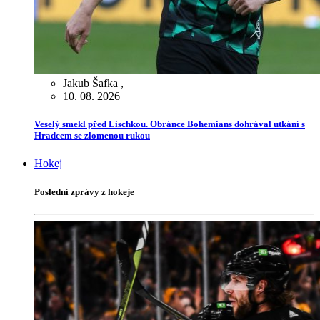
Jakub Šafka
,
10. 08. 2026
Veselý smekl před Lischkou. Obránce Bohemians dohrával utkání s
Hradcem se zlomenou rukou
Hokej
Poslední zprávy z hokeje