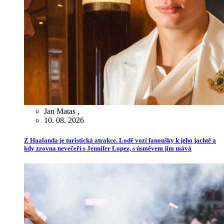
Jan Matas
,
10. 08. 2026
Z Haalanda je turistická atrakce. Lodě vozí fanoušky k jeho jachtě a
kdy zrovna nevečeří s Jennifer Lopez, s úsměvem jim mává