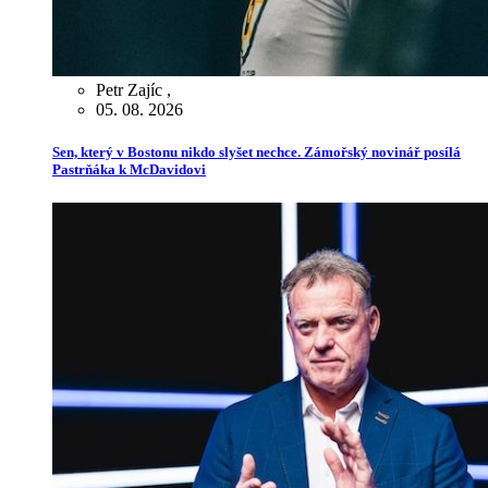
Petr Zajíc
,
05. 08. 2026
Sen, který v Bostonu nikdo slyšet nechce. Zámořský novinář posílá
Pastrňáka k McDavidovi