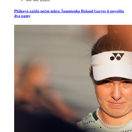
Plíšková zažila noční můru. Šampionka Roland Garros jí povolila
dva gamy