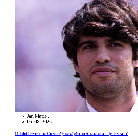
Jan Matas
,
06. 08. 2026
114 dní bez tenisu. Co se děje se zápěstím Alcaraze a kdy se vrátí?