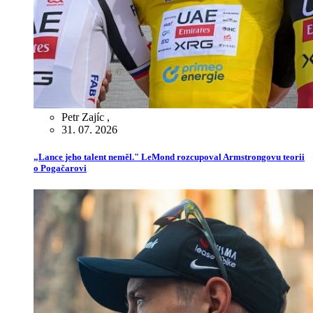
Petr Zajíc
,
31. 07. 2026
„Lance jeho talent neměl." LeMond rozcupoval Armstrongovu teorii
o Pogačarovi