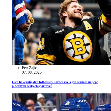
Petr Zajíc
,
07. 08. 2026
Osm hokejistů, dva fotbalisté. Forbes zveřejnil seznam nejlépe
placených českých sportovců