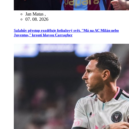
Jan Matas
,
07. 08. 2026
Salahův přestup rozděluje fotbalový svět. "Má na AC Milán nebo
Juventus," kroutí hlavou Carragher