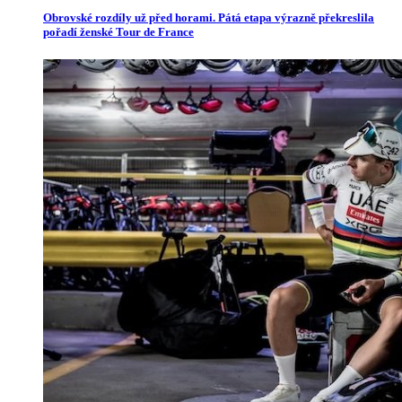
Obrovské rozdíly už před horami. Pátá etapa výrazně překreslila
pořadí ženské Tour de France