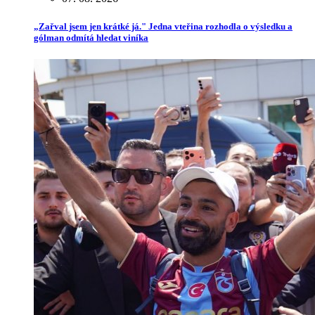
„Zařval jsem jen krátké já." Jedna vteřina rozhodla o výsledku a
gólman odmítá hledat viníka