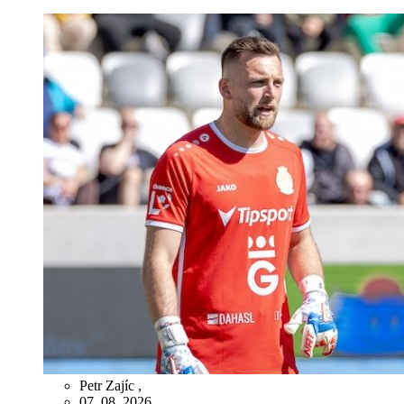
Petr Zajíc
,
07. 08. 2026