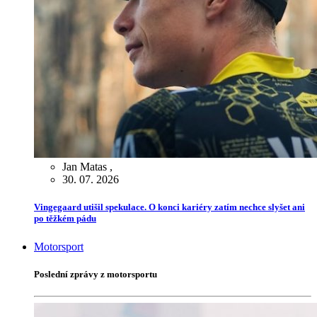
Jan Matas
,
30. 07. 2026
Vingegaard utišil spekulace. O konci kariéry zatím nechce slyšet ani
po těžkém pádu
Motorsport
Poslední zprávy z motorsportu