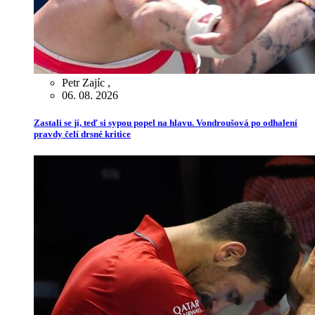
Petr Zajíc
,
06. 08. 2026
Zastali se jí, teď si sypou popel na hlavu. Vondroušová po odhalení
pravdy čelí drsné kritice