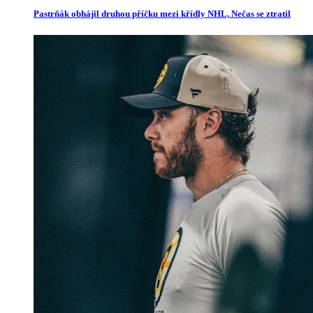
Pastrňák obhájil druhou příčku mezi křídly NHL, Nečas se ztratil