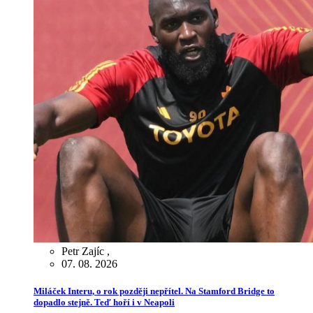
Petr Zajíc
,
07. 08. 2026
Miláček Interu, o rok později nepřítel. Na Stamford Bridge to
dopadlo stejně. Teď hoří i v Neapoli