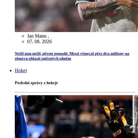
Jan Matas
,
07. 08. 2026
Nežil tam nežil, přesto pomohl. Messi věnoval přes dva miliony na
obnovu oblastí zničených ohněm
Hokej
Poslední zprávy z hokeje