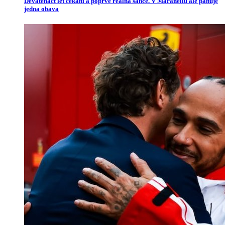
Devatenáct let čekání a poprvé reálná šance. V Maranellu ale panuje
jedna obava