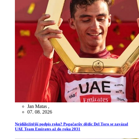
Jan Matas
,
07. 08. 2026
Nejdůležitější podpis roku? Pogačarův dědic Del Toro se zavázal
UAE Team Emirates až do roku 2031