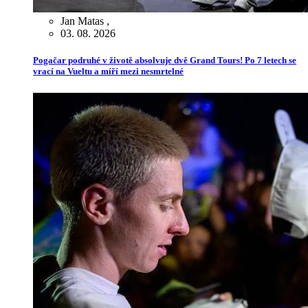
Jan Matas
,
03. 08. 2026
Pogačar podruhé v životě absolvuje dvě Grand Tours! Po 7 letech se
vrací na Vueltu a míří mezi nesmrtelné