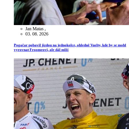
Jan Matas
,
03. 08. 2026
Pogačar pobavil jízdou na jednokolce, ohledně Vuelty, kde by se mohl
vyrovnat Froomeovi, ale dál mlží