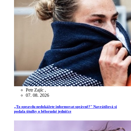
Petr Zajíc
,
07. 08. 2026
„To opravdu nedokážete informovat správně?" Navrátilová si
podala titulky o běloruské jedničce