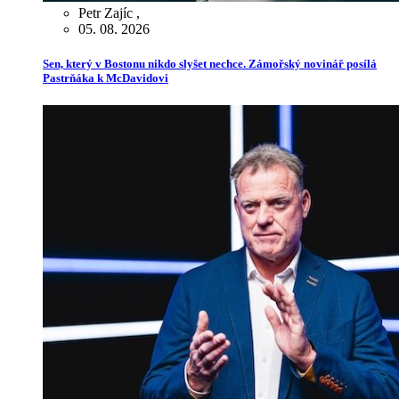
Petr Zajíc
,
05. 08. 2026
Sen, který v Bostonu nikdo slyšet nechce. Zámořský novinář posílá
Pastrňáka k McDavidovi