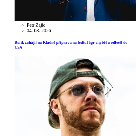
Petr Zajíc
,
04. 08. 2026
Rulík zahájil na Kladně přípravu na ledě, Jágr chyběl a odletěl do
USA