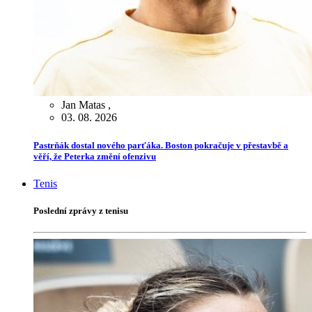
Jan Matas
,
03. 08. 2026
Pastrňák dostal nového parťáka. Boston pokračuje v přestavbě a
věří, že Peterka změní ofenzivu
Tenis
Poslední zprávy z tenisu