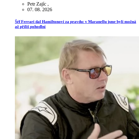
Petr Zajíc
,
07. 08. 2026
Šéf Ferrari dal Hamiltonovi za pravdu: v Maranellu jsme byli možná
až příliš pohodlní