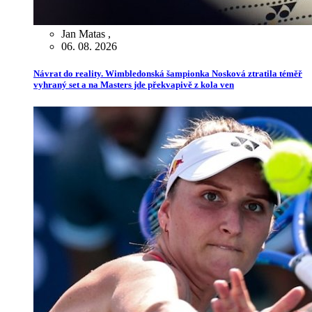
Jan Matas
,
06. 08. 2026
Návrat do reality. Wimbledonská šampionka Nosková ztratila téměř
vyhraný set a na Masters jde překvapivě z kola ven