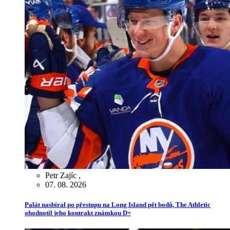
Petr Zajíc
,
07. 08. 2026
Palát nasbíral po přestupu na Long Island pět bodů, The Athletic
ohodnotil jeho kontrakt známkou D+