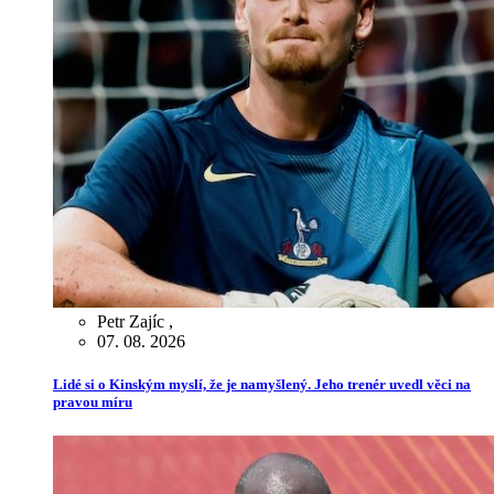
Petr Zajíc
,
07. 08. 2026
Lidé si o Kinským myslí, že je namyšlený. Jeho trenér uvedl věci na
pravou míru