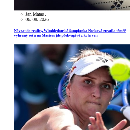
Jan Matas
,
06. 08. 2026
Návrat do reality. Wimbledonská šampionka Nosková ztratila téměř
vyhraný set a na Masters jde překvapivě z kola ven