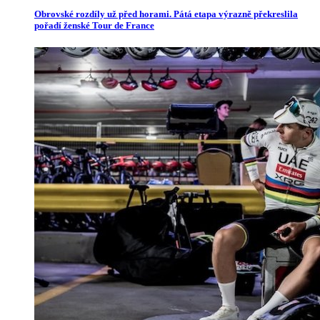
Obrovské rozdíly už před horami. Pátá etapa výrazně překreslila
pořadí ženské Tour de France