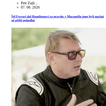
Petr Zajíc
,
07. 08. 2026
Šéf Ferrari dal Hamiltonovi za pravdu: v Maranellu jsme byli možná
až příliš pohodlní