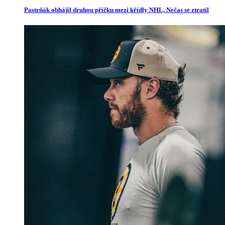
Pastrňák obhájil druhou příčku mezi křídly NHL, Nečas se ztratil