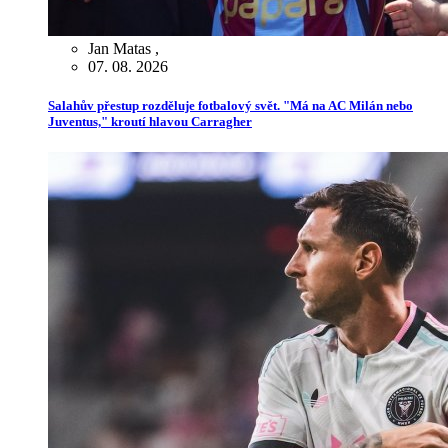
Jan Matas
,
07. 08. 2026
Salahův přestup rozděluje fotbalový svět. "Má na AC Milán nebo
Juventus," kroutí hlavou Carragher