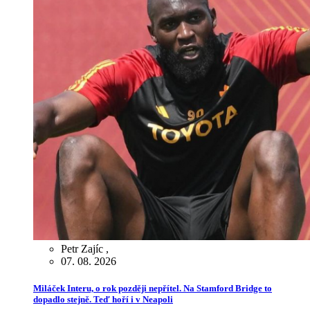
Petr Zajíc
,
07. 08. 2026
Miláček Interu, o rok později nepřítel. Na Stamford Bridge to
dopadlo stejně. Teď hoří i v Neapoli