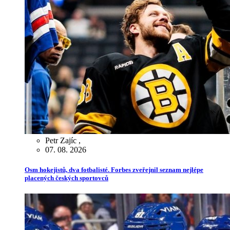
Petr Zajíc
,
07. 08. 2026
Osm hokejistů, dva fotbalisté. Forbes zveřejnil seznam nejlépe
placených českých sportovců