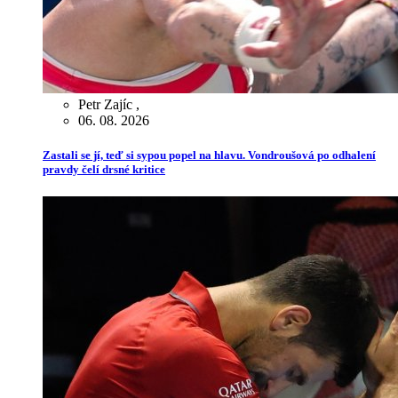
Petr Zajíc
,
06. 08. 2026
Zastali se jí, teď si sypou popel na hlavu. Vondroušová po odhalení
pravdy čelí drsné kritice