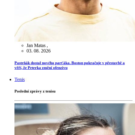
Jan Matas
,
03. 08. 2026
Pastrňák dostal nového parťáka. Boston pokračuje v přestavbě a
věří, že Peterka změní ofenzivu
Tenis
Poslední zprávy z tenisu