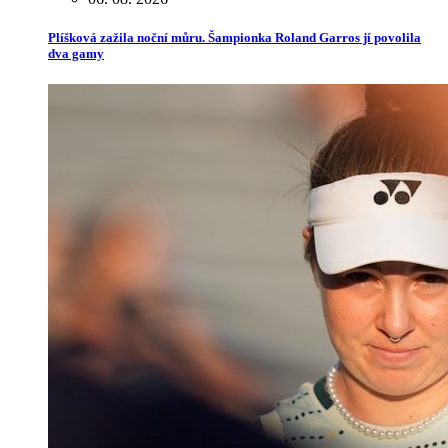
Plíšková zažila noční můru. Šampionka Roland Garros jí povolila
dva gamy