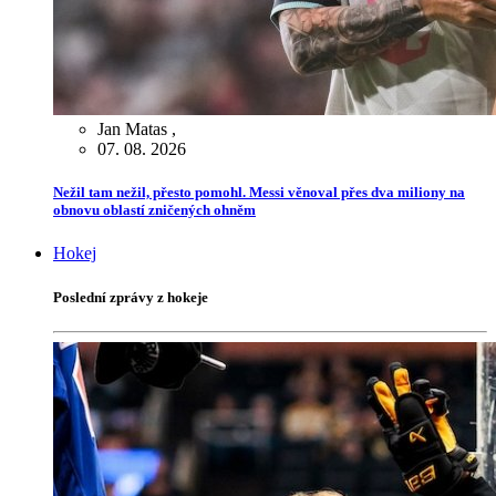
Jan Matas
,
07. 08. 2026
Nežil tam nežil, přesto pomohl. Messi věnoval přes dva miliony na
obnovu oblastí zničených ohněm
Hokej
Poslední zprávy z hokeje