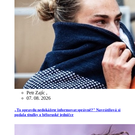
Petr Zajíc
,
07. 08. 2026
„To opravdu nedokážete informovat správně?" Navrátilová si
podala titulky o běloruské jedničce