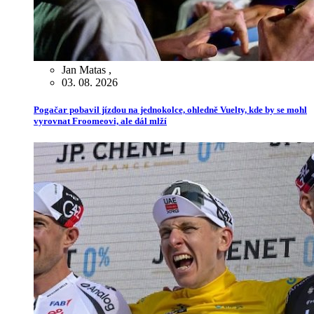
Jan Matas
,
03. 08. 2026
Pogačar pobavil jízdou na jednokolce, ohledně Vuelty, kde by se mohl
vyrovnat Froomeovi, ale dál mlží