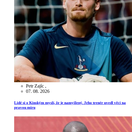
Petr Zajíc
,
07. 08. 2026
Lidé si o Kinským myslí, že je namyšlený. Jeho trenér uvedl věci na
pravou míru