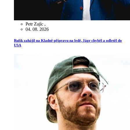
Petr Zajíc
,
04. 08. 2026
Rulík zahájil na Kladně přípravu na ledě, Jágr chyběl a odletěl do
USA