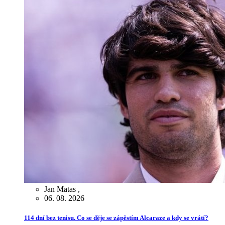
Jan Matas
,
06. 08. 2026
114 dní bez tenisu. Co se děje se zápěstím Alcaraze a kdy se vrátí?