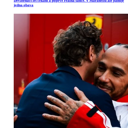
Devatenáct let čekání a poprvé reálná šance. V Maranellu ale panuje
jedna obava