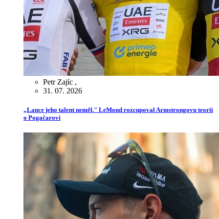
Petr Zajíc
,
31. 07. 2026
„Lance jeho talent neměl." LeMond rozcupoval Armstrongovu teorii
o Pogačarovi