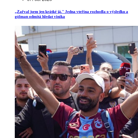
„Zařval jsem jen krátké já." Jedna vteřina rozhodla o výsledku a
gólman odmítá hledat viníka