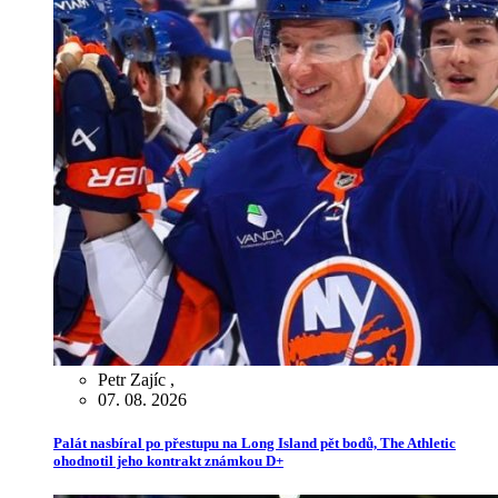
Petr Zajíc
,
07. 08. 2026
Palát nasbíral po přestupu na Long Island pět bodů, The Athletic
ohodnotil jeho kontrakt známkou D+