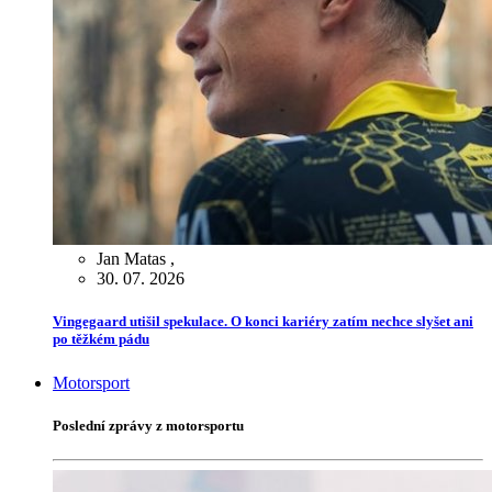
Jan Matas
,
30. 07. 2026
Vingegaard utišil spekulace. O konci kariéry zatím nechce slyšet ani
po těžkém pádu
Motorsport
Poslední zprávy z motorsportu