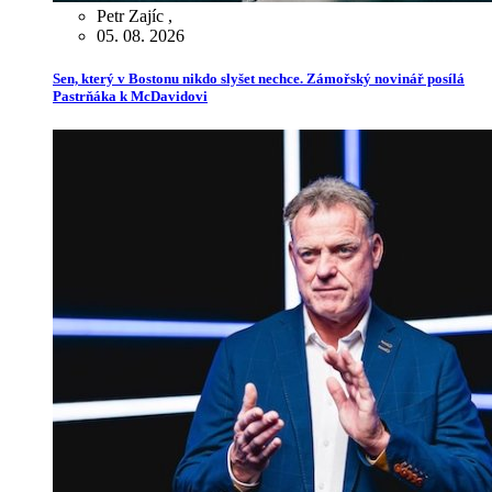
Petr Zajíc
,
05. 08. 2026
Sen, který v Bostonu nikdo slyšet nechce. Zámořský novinář posílá
Pastrňáka k McDavidovi