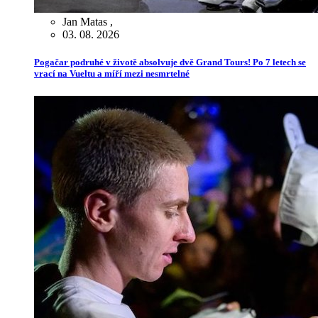
Jan Matas
,
03. 08. 2026
Pogačar podruhé v životě absolvuje dvě Grand Tours! Po 7 letech se
vrací na Vueltu a míří mezi nesmrtelné