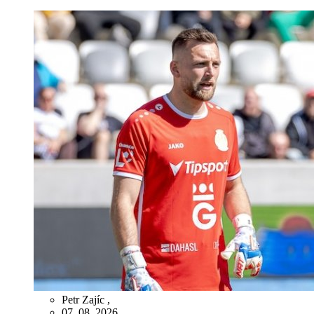
Petr Zajíc
,
07. 08. 2026