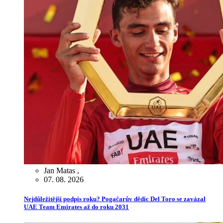
Jan Matas
,
07. 08. 2026
Nejdůležitější podpis roku? Pogačarův dědic Del Toro se zavázal
UAE Team Emirates až do roku 2031