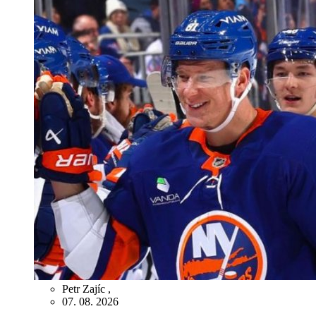
Petr Zajíc
,
07. 08. 2026