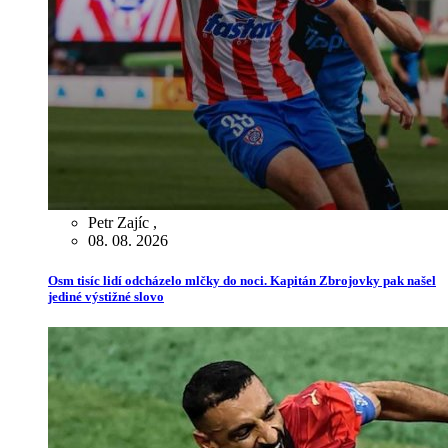
Petr Zajíc
,
08. 08. 2026
Osm tisíc lidí odcházelo mlčky do noci. Kapitán Zbrojovky pak našel
jediné výstižné slovo