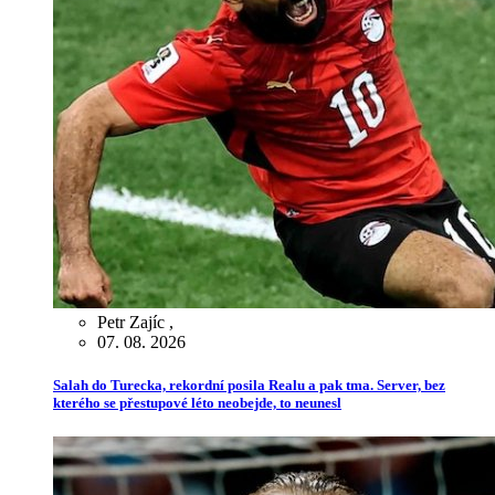
Petr Zajíc
,
07. 08. 2026
Salah do Turecka, rekordní posila Realu a pak tma. Server, bez
kterého se přestupové léto neobejde, to neunesl