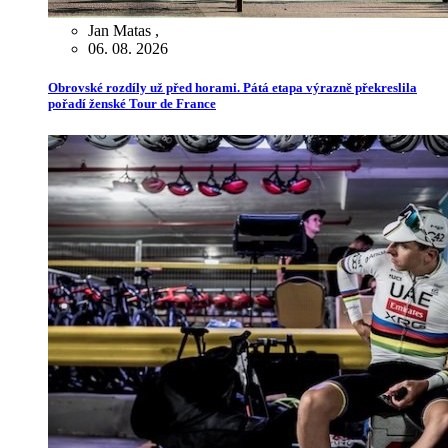
Jan Matas
,
06. 08. 2026
Obrovské rozdíly už před horami. Pátá etapa výrazně překreslila
pořadí ženské Tour de France