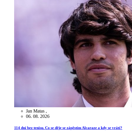
Jan Matas
,
06. 08. 2026
114 dní bez tenisu. Co se děje se zápěstím Alcaraze a kdy se vrátí?