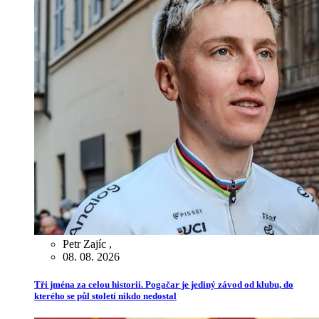
Petr Zajíc
,
08. 08. 2026
Tři jména za celou historii. Pogačar je jediný závod od klubu, do
kterého se půl století nikdo nedostal