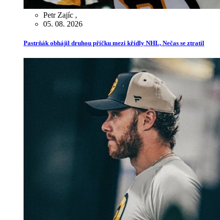
Petr Zajíc
,
05. 08. 2026
Pastrňák obhájil druhou příčku mezi křídly NHL, Nečas se ztratil