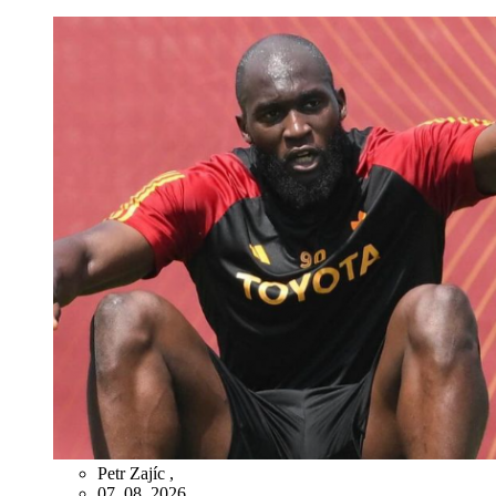
Petr Zajíc
,
07. 08. 2026