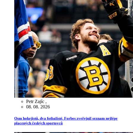
Petr Zajíc
,
08. 08. 2026
Osm hokejistů, dva fotbalisté. Forbes zveřejnil seznam nejlépe
placených českých sportovců