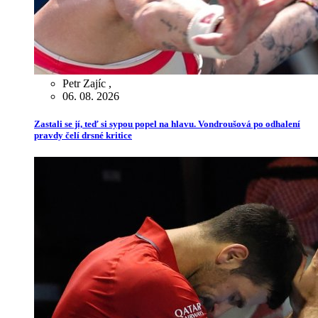
Petr Zajíc
,
06. 08. 2026
Zastali se jí, teď si sypou popel na hlavu. Vondroušová po odhalení
pravdy čelí drsné kritice