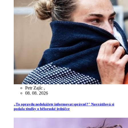
Petr Zajíc
,
08. 08. 2026
„To opravdu nedokážete informovat správně?" Navrátilová si
podala titulky o běloruské jedničce