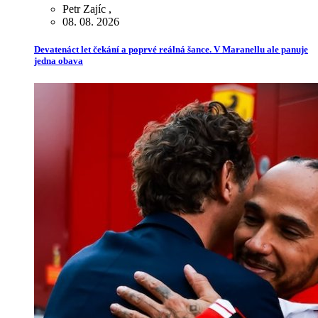
Petr Zajíc
,
08. 08. 2026
Devatenáct let čekání a poprvé reálná šance. V Maranellu ale panuje
jedna obava