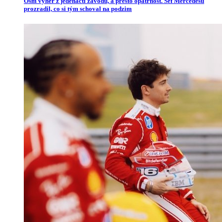
Osm výher z jedenácti závodů, a přesto opatrnost. Šéf Mercedesu
prozradil, co si tým schoval na podzim