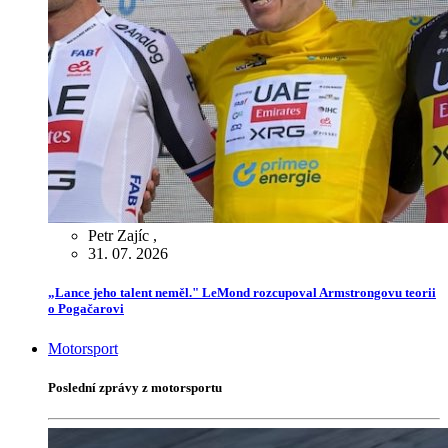
Petr Zajíc
,
31. 07. 2026
„Lance jeho talent neměl." LeMond rozcupoval Armstrongovu teorii
o Pogačarovi
Motorsport
Poslední zprávy z motorsportu