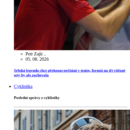
Petr Zajíc
,
05. 08. 2026
Srbská legenda chce překopat počítání v tenise, formát na tři vítězné
sety by ale zachovala
Cyklistika
Poslední zprávy z cyklistiky