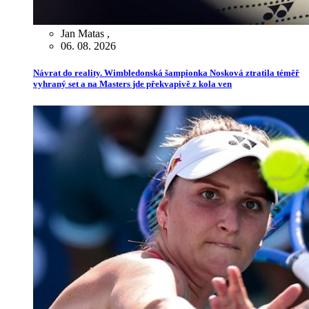
Jan Matas
,
06. 08. 2026
Návrat do reality. Wimbledonská šampionka Nosková ztratila téměř
vyhraný set a na Masters jde překvapivě z kola ven