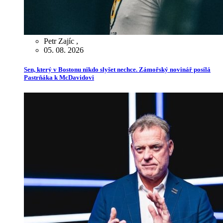
Petr Zajíc
,
05. 08. 2026
Sen, který v Bostonu nikdo slyšet nechce. Zámořský novinář posílá
Pastrňáka k McDavidovi