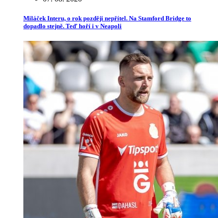
Miláček Interu, o rok později nepřítel. Na Stamford Bridge to
dopadlo stejně. Teď hoří i v Neapoli