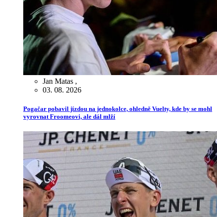
Jan Matas
,
03. 08. 2026
Pogačar pobavil jízdou na jednokolce, ohledně Vuelty, kde by se mohl
vyrovnat Froomeovi, ale dál mlží