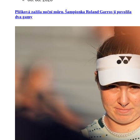
Plíšková zažila noční můru. Šampionka Roland Garros jí povolila
dva gamy