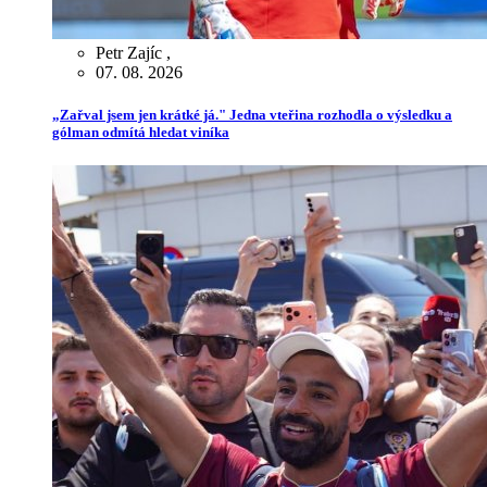
Petr Zajíc
,
07. 08. 2026
„Zařval jsem jen krátké já." Jedna vteřina rozhodla o výsledku a
gólman odmítá hledat viníka