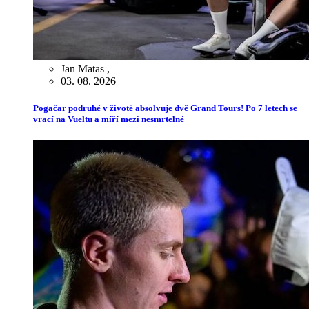
Jan Matas
,
03. 08. 2026
Pogačar podruhé v životě absolvuje dvě Grand Tours! Po 7 letech se
vrací na Vueltu a míří mezi nesmrtelné