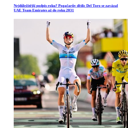
Nejdůležitější podpis roku? Pogačarův dědic Del Toro se zavázal
UAE Team Emirates až do roku 2031