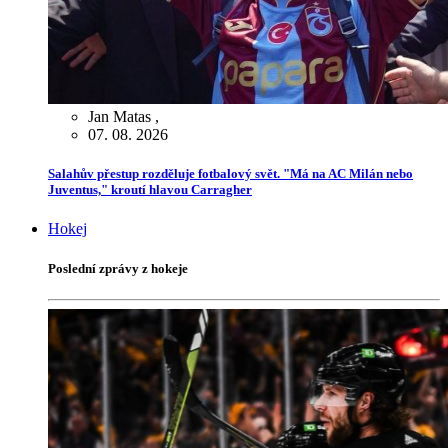
Jan Matas
,
07. 08. 2026
Salahův přestup rozděluje fotbalový svět. "Má na AC Milán nebo
Juventus," kroutí hlavou Carragher
Hokej
Poslední zprávy z hokeje