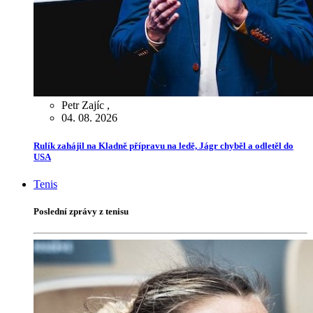
Petr Zajíc
,
04. 08. 2026
Rulík zahájil na Kladně přípravu na ledě, Jágr chyběl a odletěl do
USA
Tenis
Poslední zprávy z tenisu