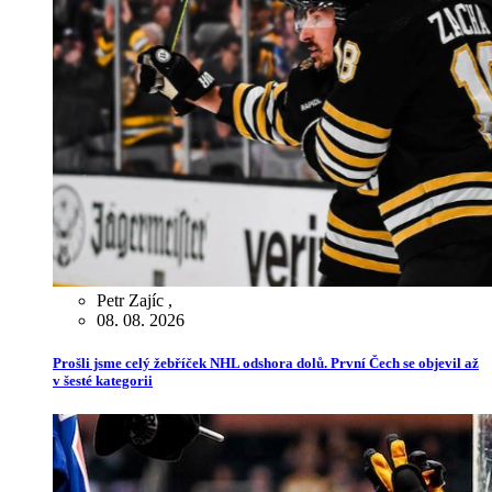
Petr Zajíc
,
08. 08. 2026
Prošli jsme celý žebříček NHL odshora dolů. První Čech se objevil až
v šesté kategorii