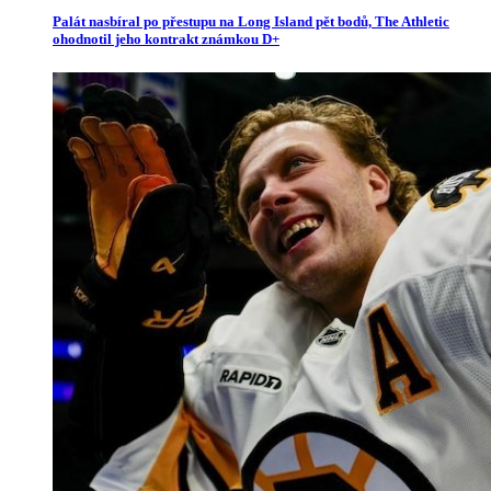
Palát nasbíral po přestupu na Long Island pět bodů, The Athletic
ohodnotil jeho kontrakt známkou D+