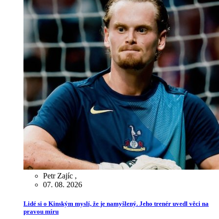
Petr Zajíc
,
07. 08. 2026
Lidé si o Kinským myslí, že je namyšlený. Jeho trenér uvedl věci na
pravou míru