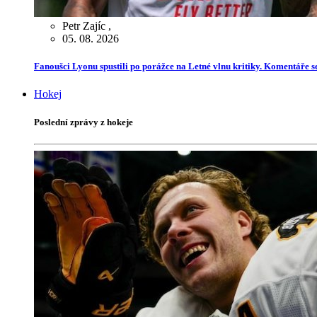
Petr Zajíc
,
05. 08. 2026
Fanoušci Lyonu spustili po porážce na Letné vlnu kritiky. Komentáře s
Hokej
Poslední zprávy z hokeje