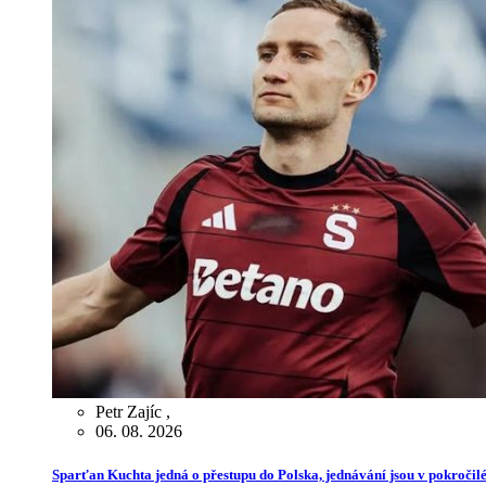
Petr Zajíc
,
06. 08. 2026
Sparťan Kuchta jedná o přestupu do Polska, jednávání jsou v pokročilé