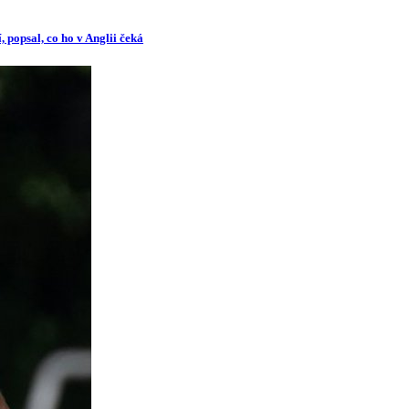
 popsal, co ho v Anglii čeká