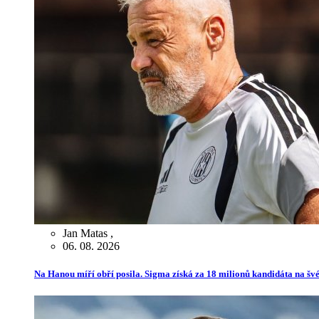
Jan Matas
,
06. 08. 2026
Na Hanou míří obří posila. Sigma získá za 18 milionů kandidáta na švé