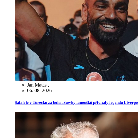
Jan Matas
,
06. 08. 2026
Salah je v Turecku za boha. Stovky fanoušků přivítaly legendu Liverp