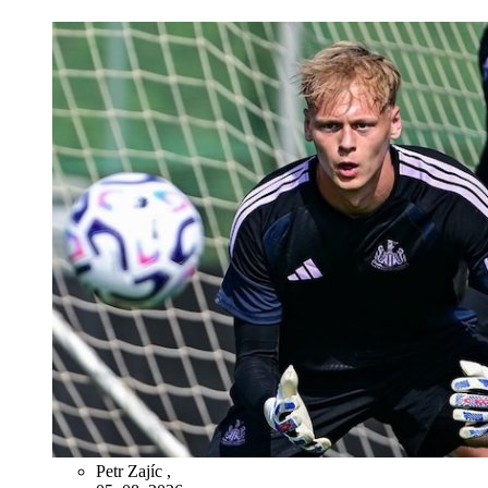
Petr Zajíc
,