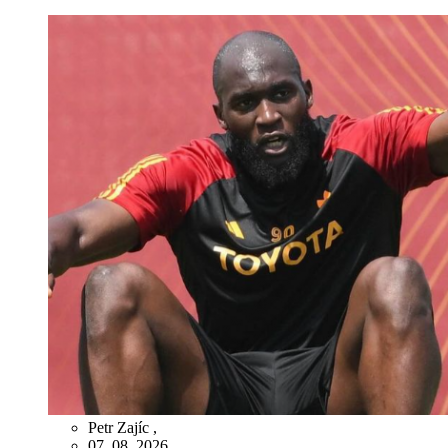
Petr Zajíc
,
07. 08. 2026