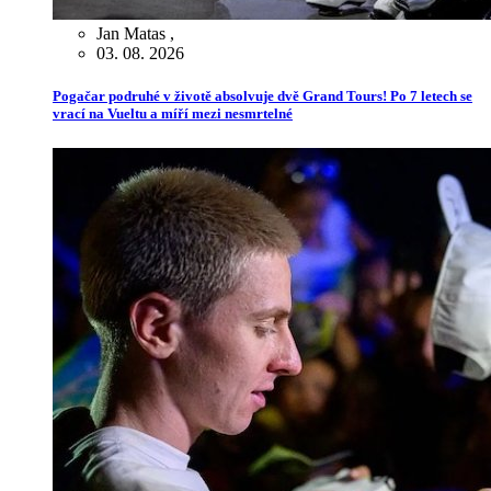
Jan Matas
,
03. 08. 2026
Pogačar podruhé v životě absolvuje dvě Grand Tours! Po 7 letech se
vrací na Vueltu a míří mezi nesmrtelné