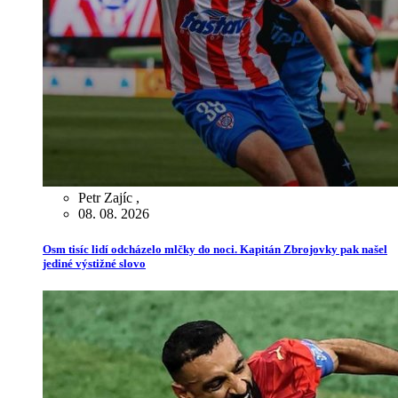
Petr Zajíc
,
08. 08. 2026
Osm tisíc lidí odcházelo mlčky do noci. Kapitán Zbrojovky pak našel
jediné výstižné slovo