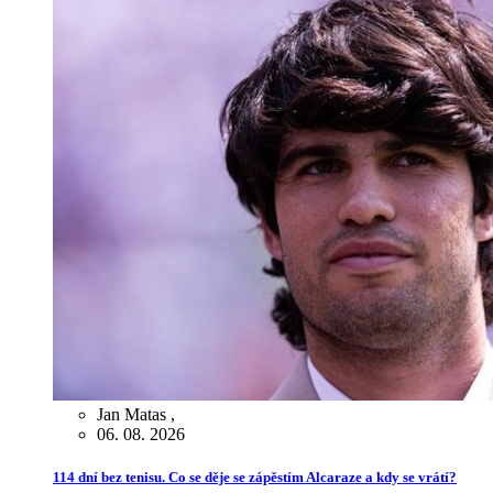
Jan Matas
,
06. 08. 2026
114 dní bez tenisu. Co se děje se zápěstím Alcaraze a kdy se vrátí?