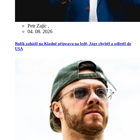
Petr Zajíc
,
04. 08. 2026
Rulík zahájil na Kladně přípravu na ledě, Jágr chyběl a odletěl do
USA