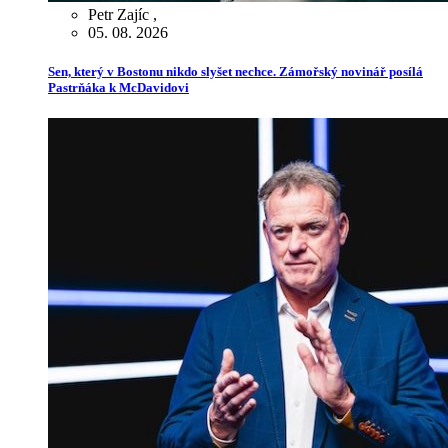
Petr Zajíc
,
05. 08. 2026
Sen, který v Bostonu nikdo slyšet nechce. Zámořský novinář posílá
Pastrňáka k McDavidovi