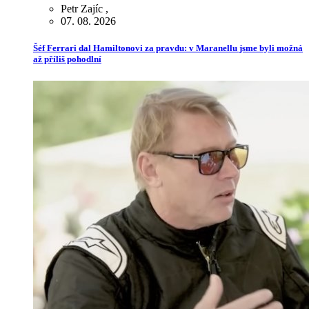
Petr Zajíc
,
07. 08. 2026
Šéf Ferrari dal Hamiltonovi za pravdu: v Maranellu jsme byli možná
až příliš pohodlní