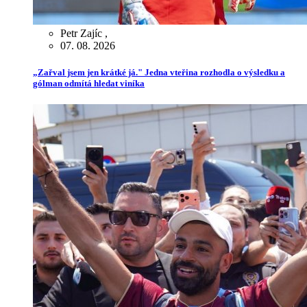
Petr Zajíc
,
07. 08. 2026
„Zařval jsem jen krátké já." Jedna vteřina rozhodla o výsledku a
gólman odmítá hledat viníka