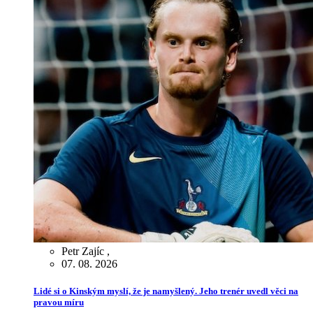
Petr Zajíc
,
07. 08. 2026
Lidé si o Kinským myslí, že je namyšlený. Jeho trenér uvedl věci na
pravou míru