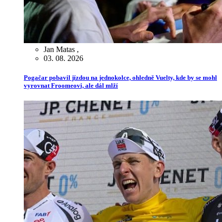
Jan Matas
,
03. 08. 2026
Pogačar pobavil jízdou na jednokolce, ohledně Vuelty, kde by se mohl
vyrovnat Froomeovi, ale dál mlží