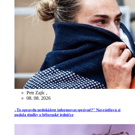
Petr Zajíc
,
08. 08. 2026
„To opravdu nedokážete informovat správně?" Navrátilová si
podala titulky o běloruské jedničce