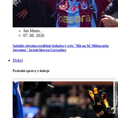
Jan Matas
,
07. 08. 2026
Salahův přestup rozděluje fotbalový svět. "Má na AC Milán nebo
Juventus," kroutí hlavou Carragher
Hokej
Poslední zprávy z hokeje