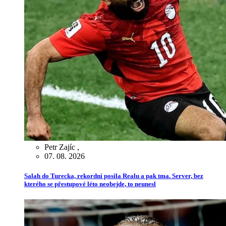
Petr Zajíc
,
07. 08. 2026
Salah do Turecka, rekordní posila Realu a pak tma. Server, bez
kterého se přestupové léto neobejde, to neunesl