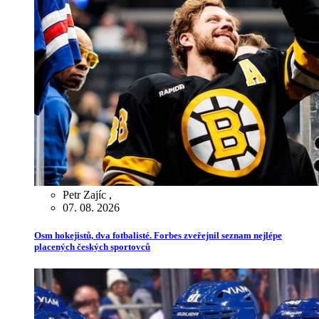
Petr Zajíc
,
07. 08. 2026
Osm hokejistů, dva fotbalisté. Forbes zveřejnil seznam nejlépe
placených českých sportovců