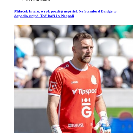
Miláček Interu, o rok později nepřítel. Na Stamford Bridge to
dopadlo stejně. Teď hoří i v Neapoli