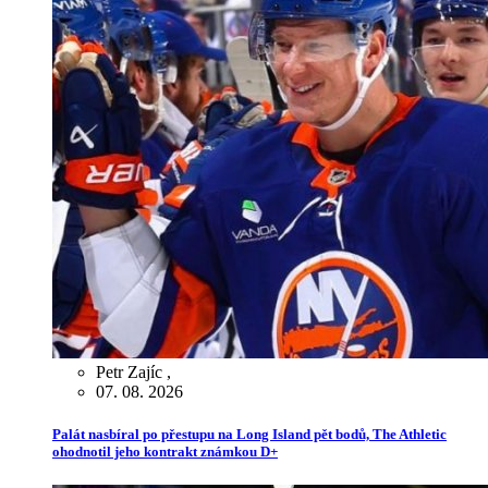
Petr Zajíc
,
07. 08. 2026
Palát nasbíral po přestupu na Long Island pět bodů, The Athletic
ohodnotil jeho kontrakt známkou D+