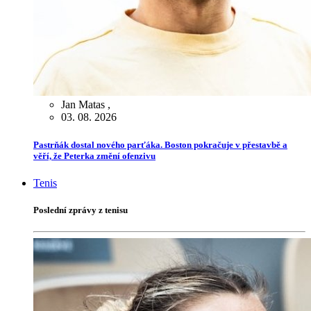
Jan Matas
,
03. 08. 2026
Pastrňák dostal nového parťáka. Boston pokračuje v přestavbě a
věří, že Peterka změní ofenzivu
Tenis
Poslední zprávy z tenisu