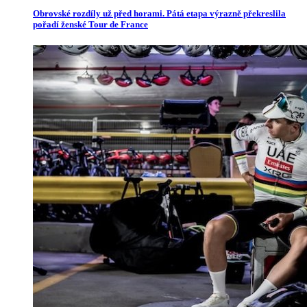
Obrovské rozdíly už před horami. Pátá etapa výrazně překreslila
pořadí ženské Tour de France