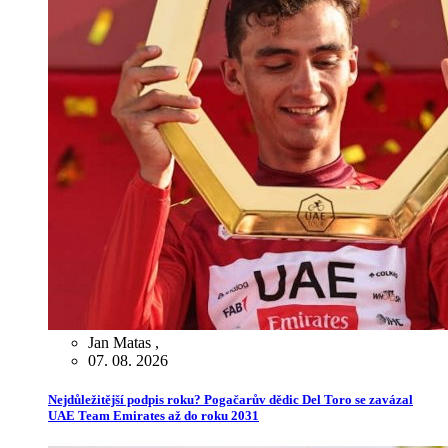
Jan Matas
,
07. 08. 2026
Nejdůležitější podpis roku? Pogačarův dědic Del Toro se zavázal
UAE Team Emirates až do roku 2031