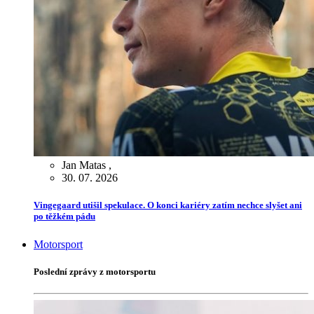
Jan Matas
,
30. 07. 2026
Vingegaard utišil spekulace. O konci kariéry zatím nechce slyšet ani
po těžkém pádu
Motorsport
Poslední zprávy z motorsportu