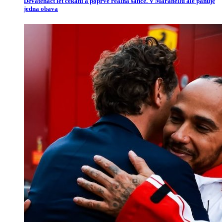
Devatenáct let čekání a poprvé reálná šance. V Maranellu ale panuje
jedna obava