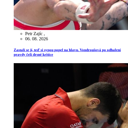
Petr Zajíc
,
06. 08. 2026
Zastali se jí, teď si sypou popel na hlavu. Vondroušová po odhalení
pravdy čelí drsné kritice