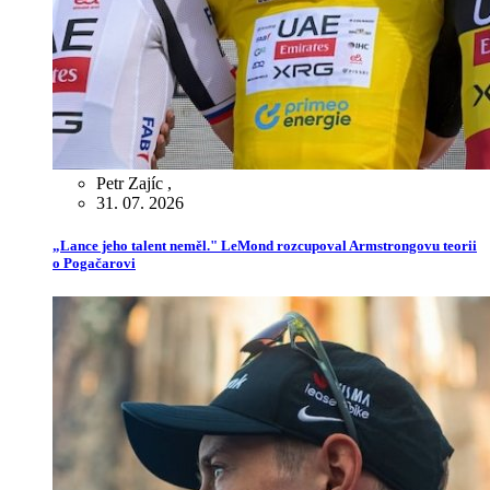
Petr Zajíc
,
31. 07. 2026
„Lance jeho talent neměl." LeMond rozcupoval Armstrongovu teorii
o Pogačarovi