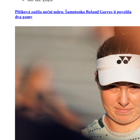
Plíšková zažila noční můru. Šampionka Roland Garros jí povolila
dva gamy