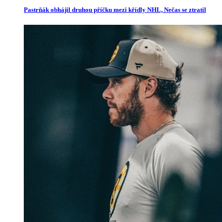
Pastrňák obhájil druhou příčku mezi křídly NHL, Nečas se ztratil