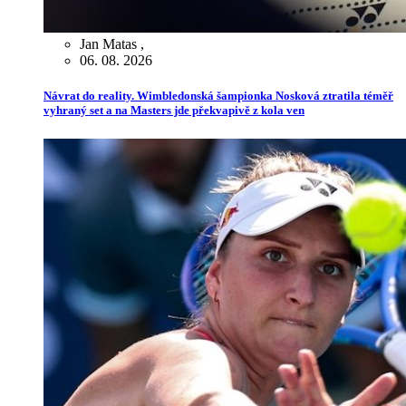
Jan Matas
,
06. 08. 2026
Návrat do reality. Wimbledonská šampionka Nosková ztratila téměř
vyhraný set a na Masters jde překvapivě z kola ven