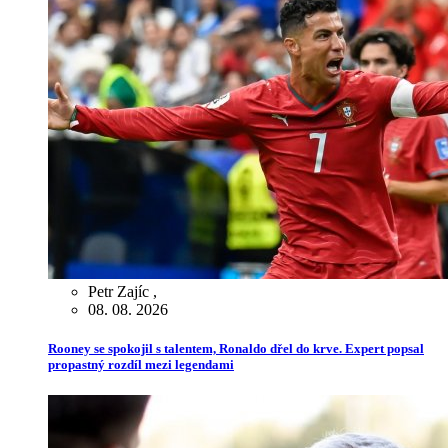
Petr Zajíc
,
08. 08. 2026
Rooney se spokojil s talentem, Ronaldo dřel do krve. Expert popsal
propastný rozdíl mezi legendami