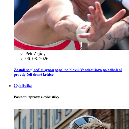
Petr Zajíc
,
06. 08. 2026
Zastali se jí, teď si sypou popel na hlavu. Vondroušová po odhalení
pravdy čelí drsné kritice
Cyklistika
Poslední zprávy z cyklistiky