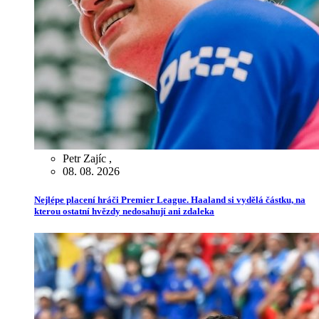
Petr Zajíc
,
08. 08. 2026
Nejlépe placení hráči Premier League. Haaland si vydělá částku, na
kterou ostatní hvězdy nedosahují ani zdaleka