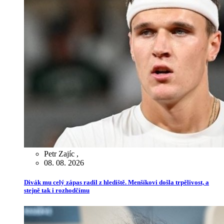
Petr Zajíc
,
08. 08. 2026
Divák mu celý zápas radil z hlediště. Menšíkovi došla trpělivost, a
stejně tak i rozhodčímu