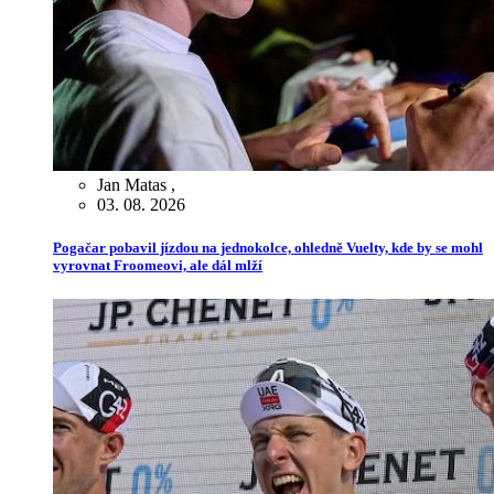
Jan Matas
,
03. 08. 2026
Pogačar pobavil jízdou na jednokolce, ohledně Vuelty, kde by se mohl
vyrovnat Froomeovi, ale dál mlží