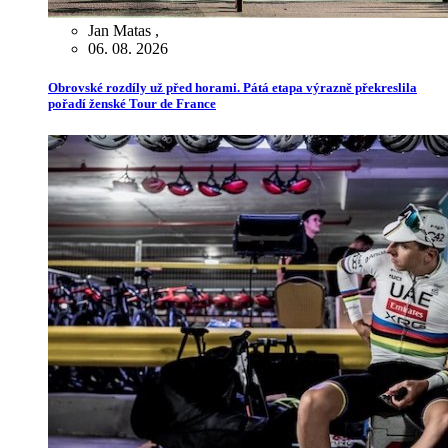
Jan Matas
,
06. 08. 2026
Obrovské rozdíly už před horami. Pátá etapa výrazně překreslila
pořadí ženské Tour de France