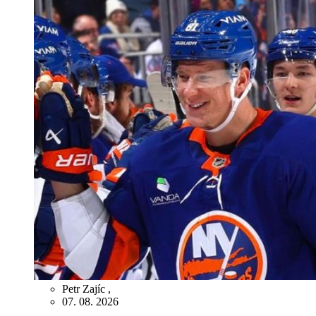
Petr Zajíc
,
07. 08. 2026