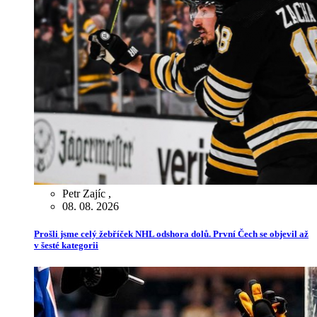
Petr Zajíc
,
08. 08. 2026
Prošli jsme celý žebříček NHL odshora dolů. První Čech se objevil až
v šesté kategorii