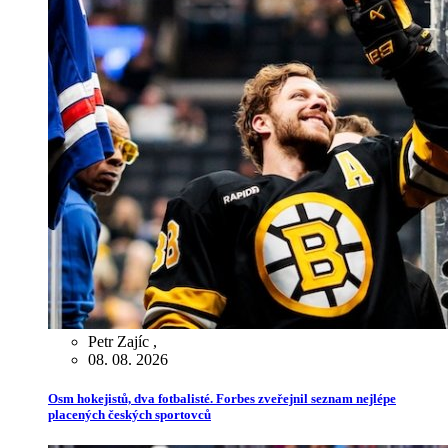
Petr Zajíc
,
08. 08. 2026
Osm hokejistů, dva fotbalisté. Forbes zveřejnil seznam nejlépe
placených českých sportovců