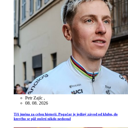
Petr Zajíc
,
08. 08. 2026
Tři jména za celou historii. Pogačar je jediný závod od klubu, do
kterého se půl století nikdo nedostal