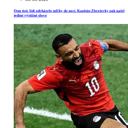
Osm tisíc lidí odcházelo mlčky do noci. Kapitán Zbrojovky pak našel
jediné výstižné slovo