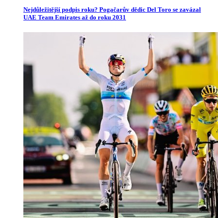
Nejdůležitější podpis roku? Pogačarův dědic Del Toro se zavázal
UAE Team Emirates až do roku 2031