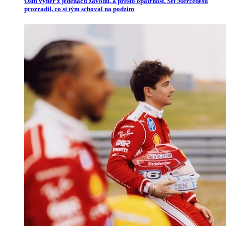
Osm výher z jedenácti závodů, a přesto opatrnost. Šéf Mercedesu
prozradil, co si tým schoval na podzim