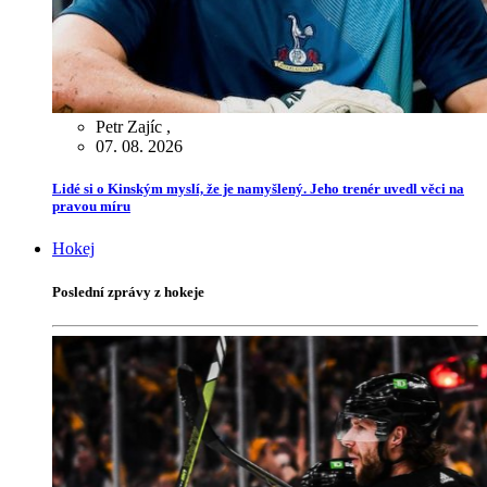
Petr Zajíc
,
07. 08. 2026
Lidé si o Kinským myslí, že je namyšlený. Jeho trenér uvedl věci na
pravou míru
Hokej
Poslední zprávy z hokeje