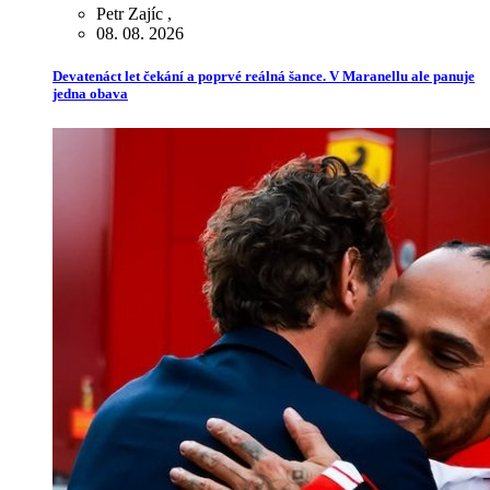
Petr Zajíc
,
08. 08. 2026
Devatenáct let čekání a poprvé reálná šance. V Maranellu ale panuje
jedna obava