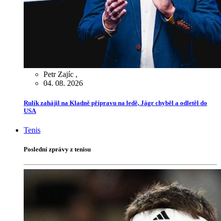
Petr Zajíc
,
04. 08. 2026
Rulík zahájil na Kladně přípravu na ledě, Jágr chyběl a odletěl do
USA
Tenis
Poslední zprávy z tenisu