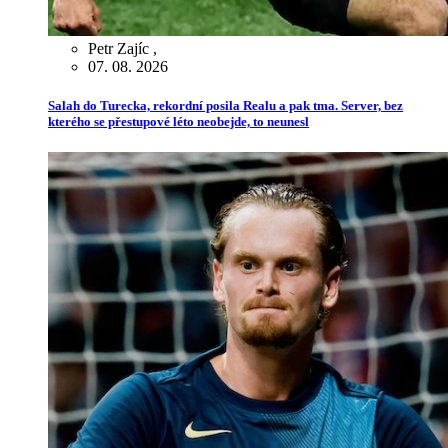
Petr Zajíc
,
07. 08. 2026
Salah do Turecka, rekordní posila Realu a pak tma. Server, bez
kterého se přestupové léto neobejde, to neunesl