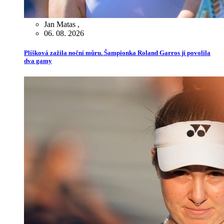
Jan Matas
,
06. 08. 2026
Plíšková zažila noční můru. Šampionka Roland Garros jí povolila
dva gamy