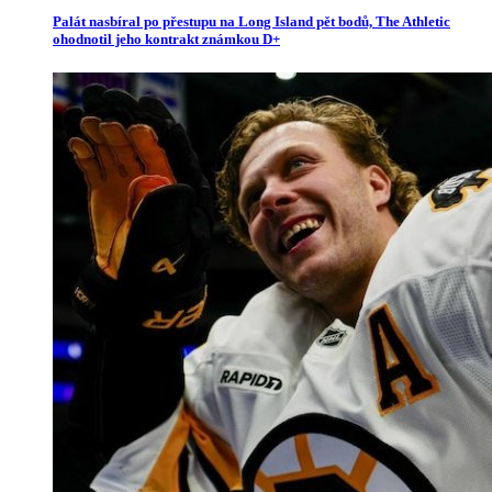
Palát nasbíral po přestupu na Long Island pět bodů, The Athletic
ohodnotil jeho kontrakt známkou D+