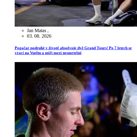
Jan Matas
,
03. 08. 2026
Pogačar podruhé v životě absolvuje dvě Grand Tours! Po 7 letech se
vrací na Vueltu a míří mezi nesmrtelné