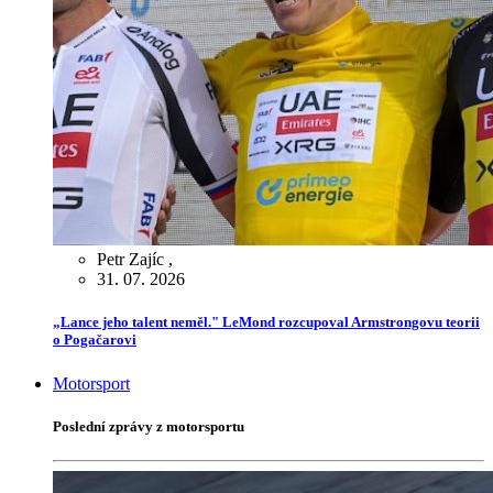
Petr Zajíc
,
31. 07. 2026
„Lance jeho talent neměl." LeMond rozcupoval Armstrongovu teorii
o Pogačarovi
Motorsport
Poslední zprávy z motorsportu