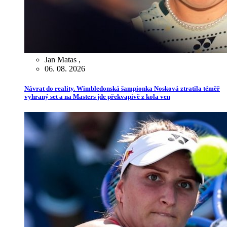
Jan Matas
,
06. 08. 2026
Návrat do reality. Wimbledonská šampionka Nosková ztratila téměř
vyhraný set a na Masters jde překvapivě z kola ven