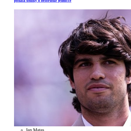
podala titulky o běloruské jedničce
Jan Matas
,