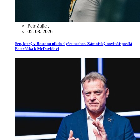
Petr Zajíc
,
05. 08. 2026
Sen, který v Bostonu nikdo slyšet nechce. Zámořský novinář posílá
Pastrňáka k McDavidovi