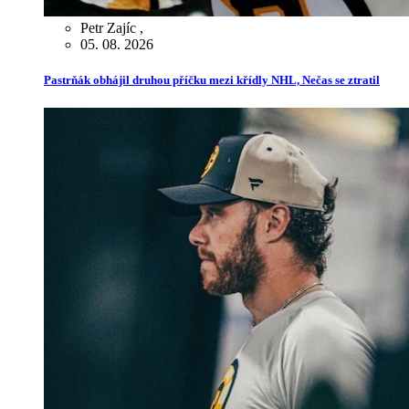
Petr Zajíc
,
05. 08. 2026
Pastrňák obhájil druhou příčku mezi křídly NHL, Nečas se ztratil