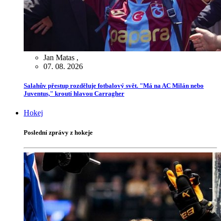
Jan Matas
,
07. 08. 2026
Salahův přestup rozděluje fotbalový svět. "Má na AC Milán nebo
Juventus," kroutí hlavou Carragher
Hokej
Poslední zprávy z hokeje