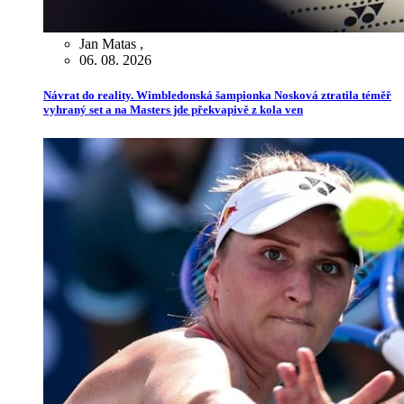
Jan Matas
,
06. 08. 2026
Návrat do reality. Wimbledonská šampionka Nosková ztratila téměř
vyhraný set a na Masters jde překvapivě z kola ven