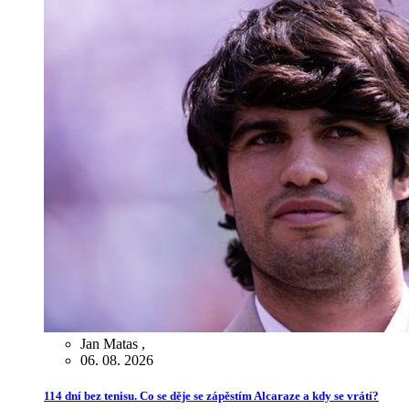
Jan Matas
,
06. 08. 2026
114 dní bez tenisu. Co se děje se zápěstím Alcaraze a kdy se vrátí?