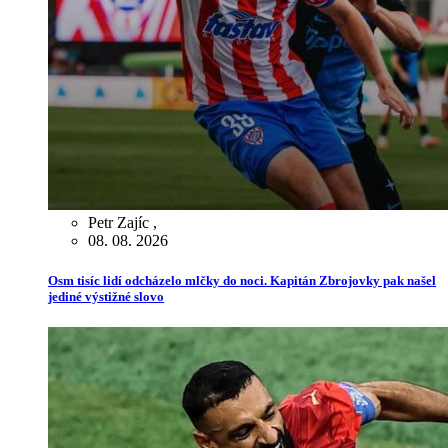
Petr Zajíc
,
08. 08. 2026
Osm tisíc lidí odcházelo mlčky do noci. Kapitán Zbrojovky pak našel
jediné výstižné slovo