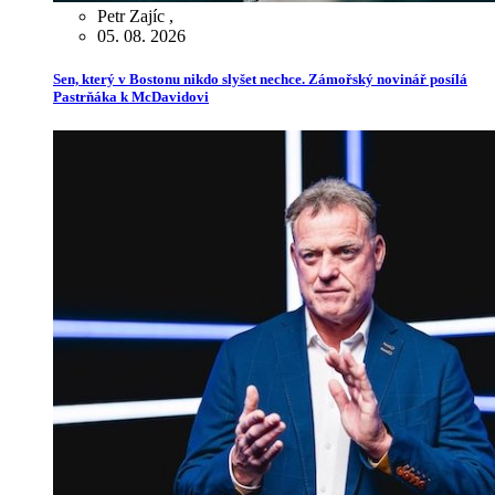
Petr Zajíc
,
05. 08. 2026
Sen, který v Bostonu nikdo slyšet nechce. Zámořský novinář posílá
Pastrňáka k McDavidovi