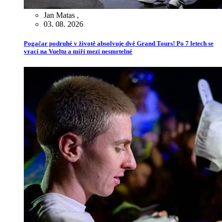
Jan Matas
,
03. 08. 2026
Pogačar podruhé v životě absolvuje dvě Grand Tours! Po 7 letech se
vrací na Vueltu a míří mezi nesmrtelné