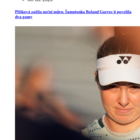
Plíšková zažila noční můru. Šampionka Roland Garros jí povolila
dva gamy