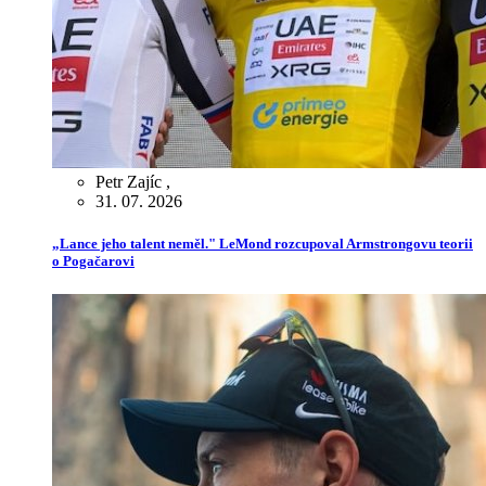
Petr Zajíc
,
31. 07. 2026
„Lance jeho talent neměl." LeMond rozcupoval Armstrongovu teorii
o Pogačarovi