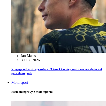
Jan Matas
,
30. 07. 2026
Vingegaard utišil spekulace. O konci kariéry zatím nechce slyšet ani
po těžkém pádu
Motorsport
Poslední zprávy z motorsportu