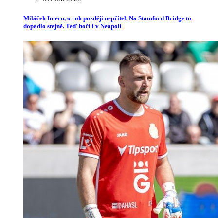
Miláček Interu, o rok později nepřítel. Na Stamford Bridge to
dopadlo stejně. Teď hoří i v Neapoli