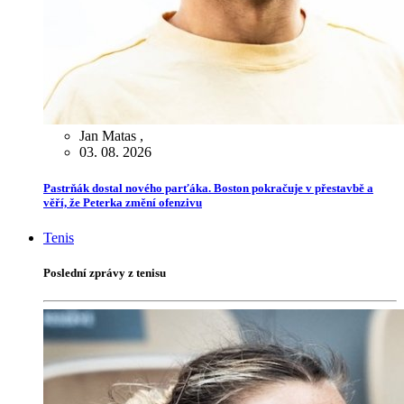
Jan Matas
,
03. 08. 2026
Pastrňák dostal nového parťáka. Boston pokračuje v přestavbě a
věří, že Peterka změní ofenzivu
Tenis
Poslední zprávy z tenisu