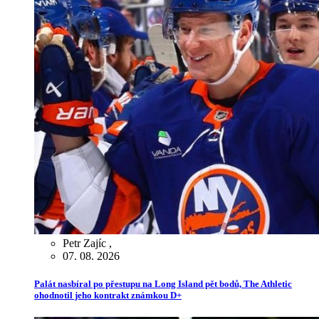
Petr Zajíc
,
07. 08. 2026
Palát nasbíral po přestupu na Long Island pět bodů, The Athletic
ohodnotil jeho kontrakt známkou D+