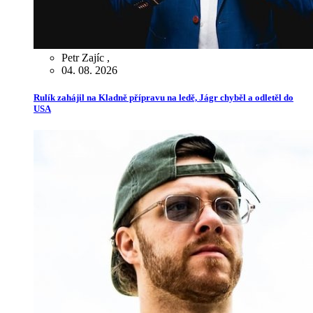
Petr Zajíc
,
04. 08. 2026
Rulík zahájil na Kladně přípravu na ledě, Jágr chyběl a odletěl do
USA