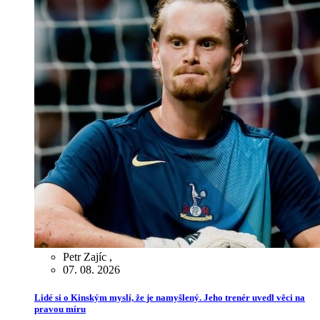
Petr Zajíc
,
07. 08. 2026
Lidé si o Kinským myslí, že je namyšlený. Jeho trenér uvedl věci na
pravou míru