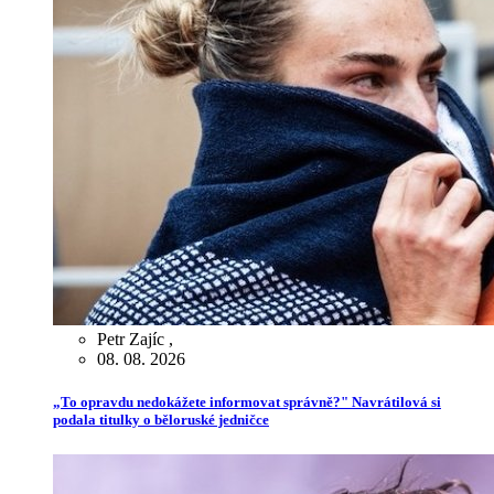
Petr Zajíc
,
08. 08. 2026
„To opravdu nedokážete informovat správně?" Navrátilová si
podala titulky o běloruské jedničce