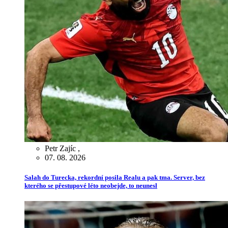
Petr Zajíc
,
07. 08. 2026
Salah do Turecka, rekordní posila Realu a pak tma. Server, bez
kterého se přestupové léto neobejde, to neunesl