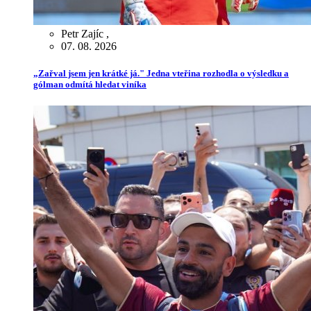
Petr Zajíc
,
07. 08. 2026
„Zařval jsem jen krátké já." Jedna vteřina rozhodla o výsledku a
gólman odmítá hledat viníka