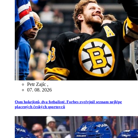
Petr Zajíc
,
07. 08. 2026
Osm hokejistů, dva fotbalisté. Forbes zveřejnil seznam nejlépe
placených českých sportovců