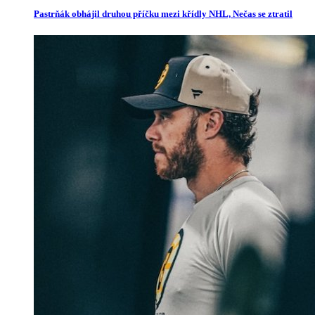
Pastrňák obhájil druhou příčku mezi křídly NHL, Nečas se ztratil