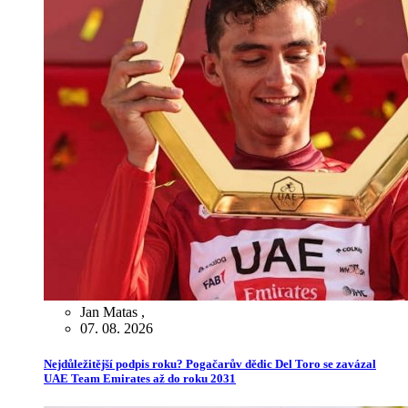
Jan Matas
,
07. 08. 2026
Nejdůležitější podpis roku? Pogačarův dědic Del Toro se zavázal
UAE Team Emirates až do roku 2031