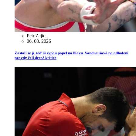
Petr Zajíc
,
06. 08. 2026
Zastali se jí, teď si sypou popel na hlavu. Vondroušová po odhalení
pravdy čelí drsné kritice