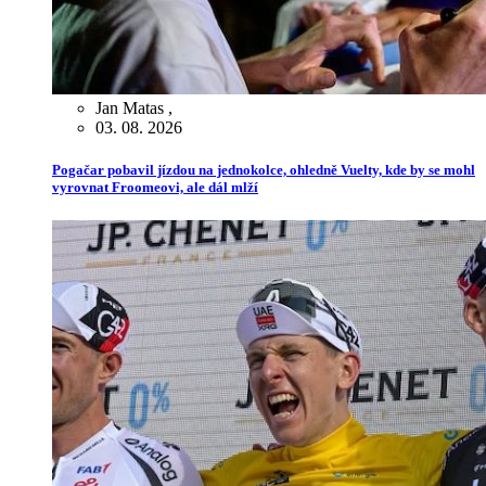
Jan Matas
,
03. 08. 2026
Pogačar pobavil jízdou na jednokolce, ohledně Vuelty, kde by se mohl
vyrovnat Froomeovi, ale dál mlží