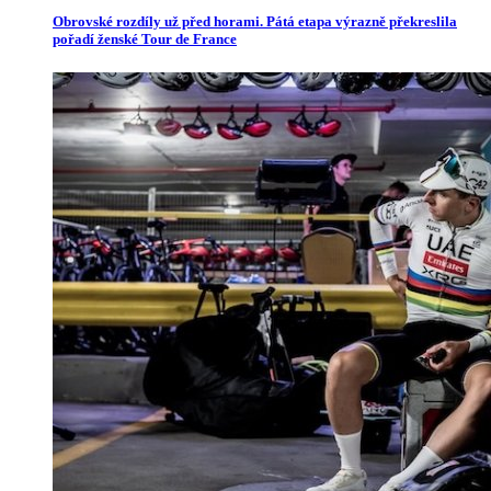
Obrovské rozdíly už před horami. Pátá etapa výrazně překreslila
pořadí ženské Tour de France