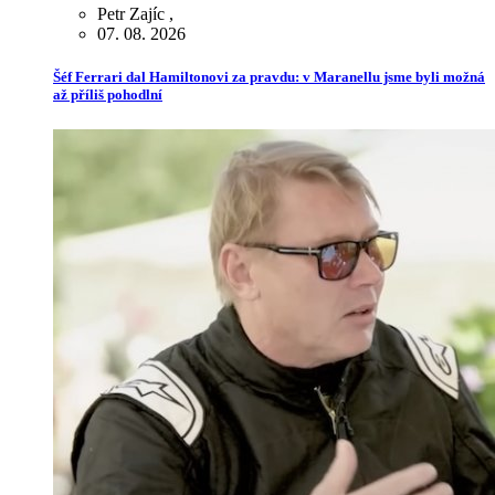
Petr Zajíc
,
07. 08. 2026
Šéf Ferrari dal Hamiltonovi za pravdu: v Maranellu jsme byli možná
až příliš pohodlní