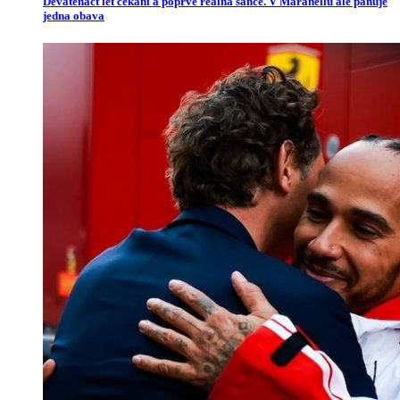
Devatenáct let čekání a poprvé reálná šance. V Maranellu ale panuje
jedna obava