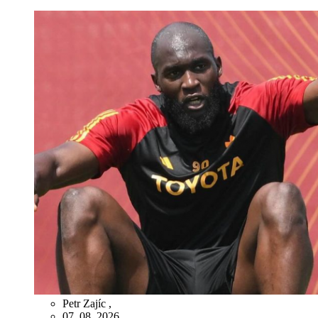
Petr Zajíc
,
07. 08. 2026