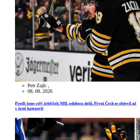
Petr Zajíc
,
08. 08. 2026
Prošli jsme celý žebříček NHL odshora dolů. První Čech se objevil až
v šesté kategorii