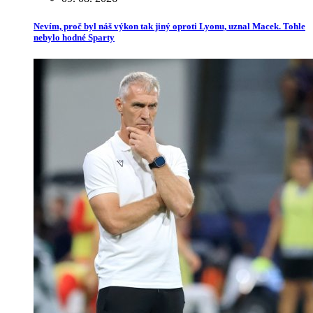
Nevím, proč byl náš výkon tak jiný oproti Lyonu, uznal Macek. Tohle
nebylo hodné Sparty