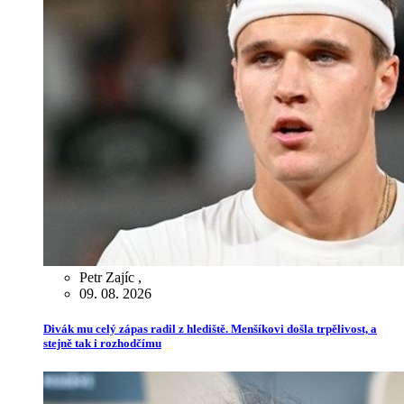
Petr Zajíc
,
09. 08. 2026
Divák mu celý zápas radil z hlediště. Menšíkovi došla trpělivost, a
stejně tak i rozhodčímu