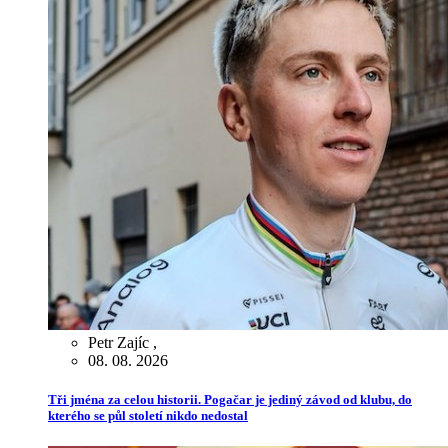
Petr Zajíc
,
08. 08. 2026
Tři jména za celou historii. Pogačar je jediný závod od klubu, do
kterého se půl století nikdo nedostal