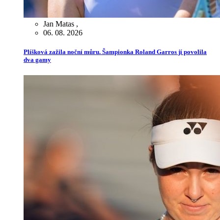
Jan Matas
,
06. 08. 2026
Plíšková zažila noční můru. Šampionka Roland Garros jí povolila
dva gamy