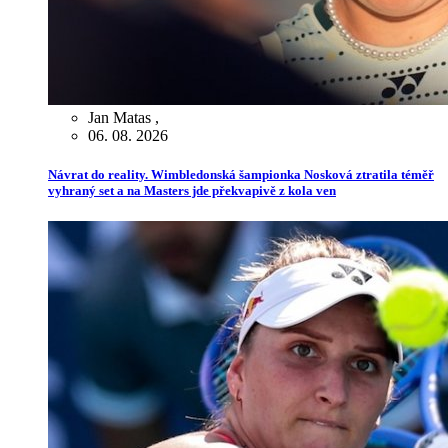
Jan Matas
,
06. 08. 2026
Návrat do reality. Wimbledonská šampionka Nosková ztratila téměř
vyhraný set a na Masters jde překvapivě z kola ven