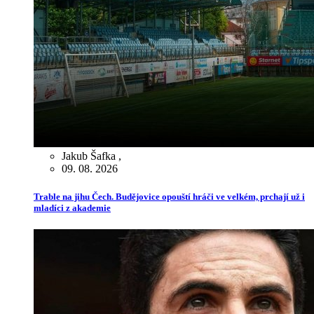
Jakub Šafka
,
09. 08. 2026
Trable na jihu Čech. Budějovice opouští hráči ve velkém, prchají už i
mladíci z akademie