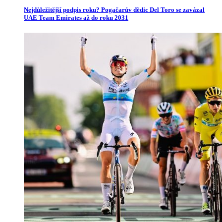
Nejdůležitější podpis roku? Pogačarův dědic Del Toro se zavázal
UAE Team Emirates až do roku 2031