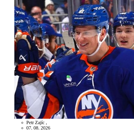
Petr Zajíc
,
07. 08. 2026