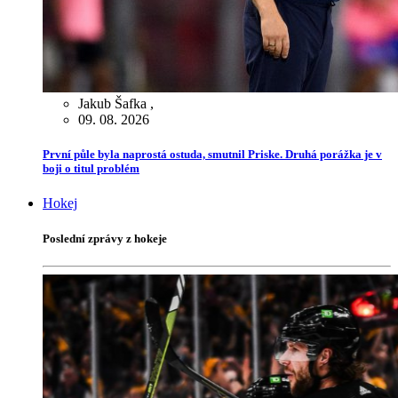
Jakub Šafka
,
09. 08. 2026
První půle byla naprostá ostuda, smutnil Priske. Druhá porážka je v
boji o titul problém
Hokej
Poslední zprávy z hokeje