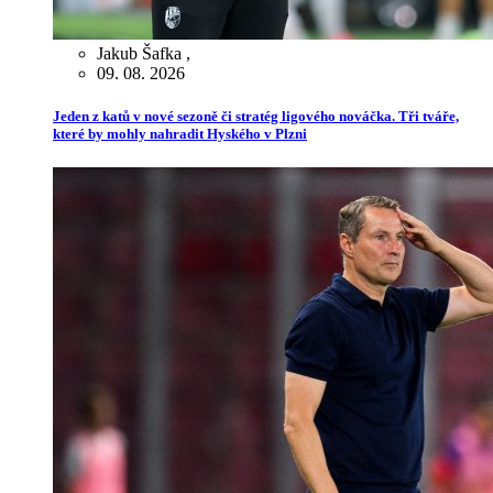
Jakub Šafka
,
09. 08. 2026
Jeden z katů v nové sezoně či stratég ligového nováčka. Tři tváře,
které by mohly nahradit Hyského v Plzni