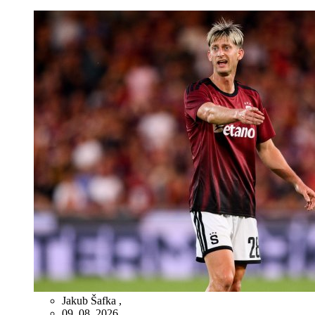
Jakub Šafka
,
09. 08. 2026