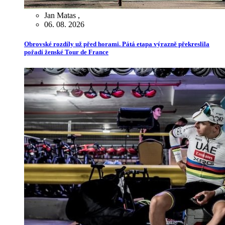
Jan Matas
,
06. 08. 2026
Obrovské rozdíly už před horami. Pátá etapa výrazně překreslila
pořadí ženské Tour de France