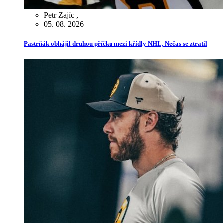
Petr Zajíc
,
05. 08. 2026
Pastrňák obhájil druhou příčku mezi křídly NHL, Nečas se ztratil