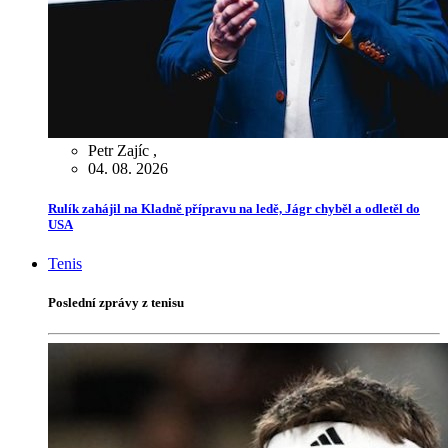
Petr Zajíc
,
04. 08. 2026
Rulík zahájil na Kladně přípravu na ledě, Jágr chyběl a odletěl do
USA
Tenis
Poslední zprávy z tenisu