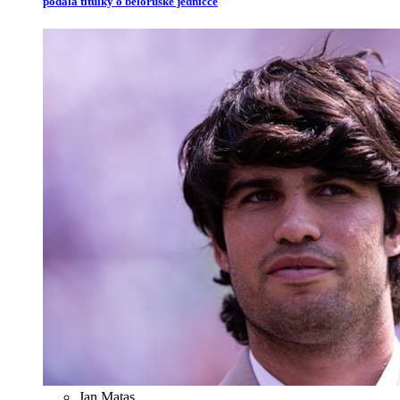
podala titulky o běloruské jedničce
Jan Matas
,