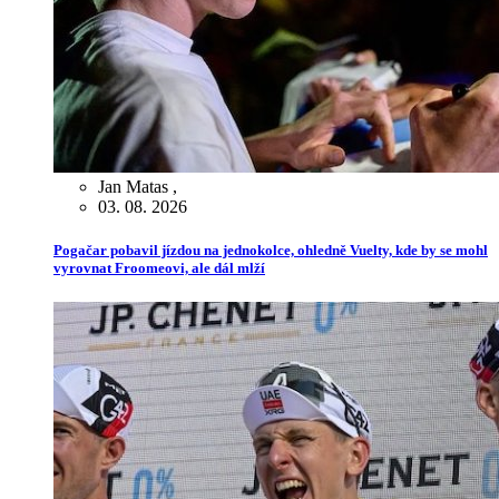
Jan Matas
,
03. 08. 2026
Pogačar pobavil jízdou na jednokolce, ohledně Vuelty, kde by se mohl
vyrovnat Froomeovi, ale dál mlží