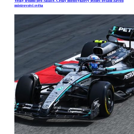
Velký triumf pro Salače. Český motocyklový jezdec ovládl závod
mistrovství světa