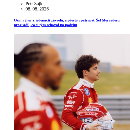
Petr Zajíc
,
08. 08. 2026
Osm výher z jedenácti závodů, a přesto opatrnost. Šéf Mercedesu
prozradil, co si tým schoval na podzim