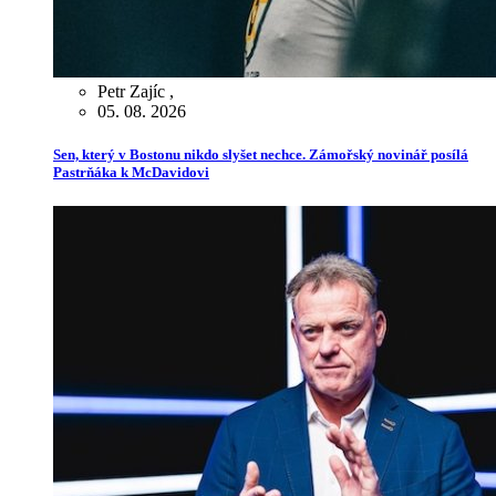
Petr Zajíc
,
05. 08. 2026
Sen, který v Bostonu nikdo slyšet nechce. Zámořský novinář posílá
Pastrňáka k McDavidovi