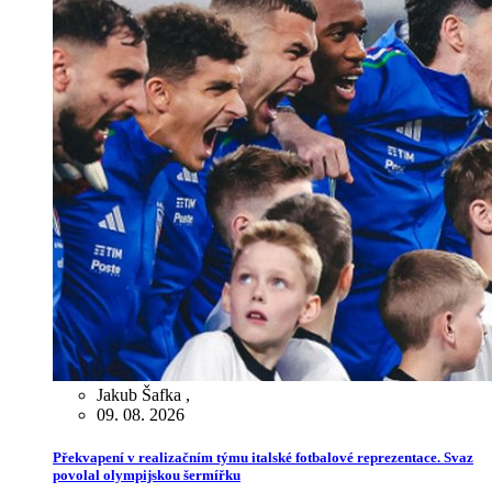
Jakub Šafka
,
09. 08. 2026
Překvapení v realizačním týmu italské fotbalové reprezentace. Svaz
povolal olympijskou šermířku