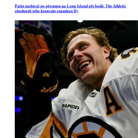
Palát nasbíral po přestupu na Long Island pět bodů, The Athletic
ohodnotil jeho kontrakt známkou D+