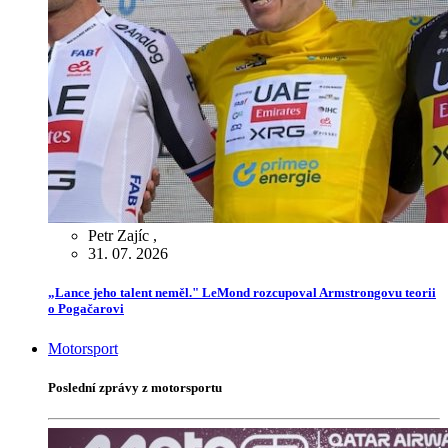
Petr Zajíc
,
31. 07. 2026
„Lance jeho talent neměl." LeMond rozcupoval Armstrongovu teorii
o Pogačarovi
Motorsport
Poslední zprávy z motorsportu