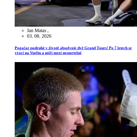
Jan Matas
,
03. 08. 2026
Pogačar podruhé v životě absolvuje dvě Grand Tours! Po 7 letech se
vrací na Vueltu a míří mezi nesmrtelné