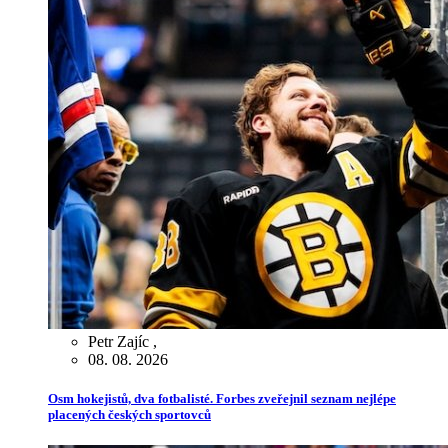
Petr Zajíc
,
08. 08. 2026
Osm hokejistů, dva fotbalisté. Forbes zveřejnil seznam nejlépe
placených českých sportovců