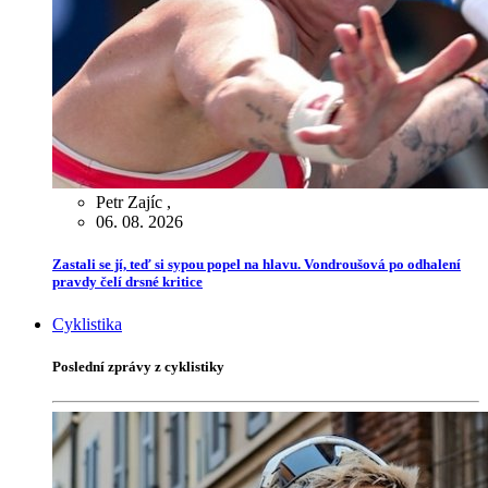
Petr Zajíc
,
06. 08. 2026
Zastali se jí, teď si sypou popel na hlavu. Vondroušová po odhalení
pravdy čelí drsné kritice
Cyklistika
Poslední zprávy z cyklistiky