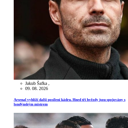
Jakub Šafka
,
09. 08. 2026
Arsenal vyhlíží další posílení kádru. Hned tři hvězdy jsou spojovány s
londýnským mistrem