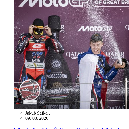
Jakub Šafka
,
09. 08. 2026