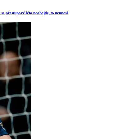
se přestupové léto neobejde, to neunesl