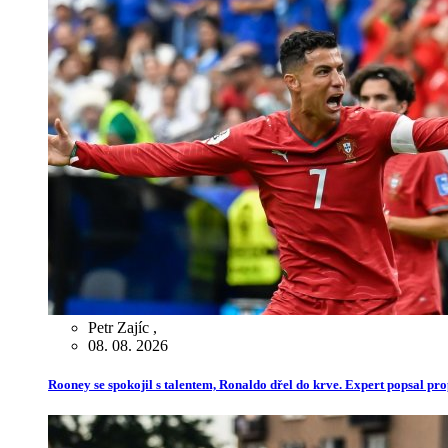
Petr Zajíc
,
08. 08. 2026
Rooney se spokojil s talentem, Ronaldo dřel do krve. Expert popsal pr