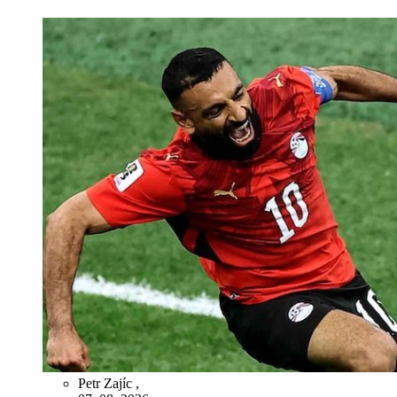
Petr Zajíc
,