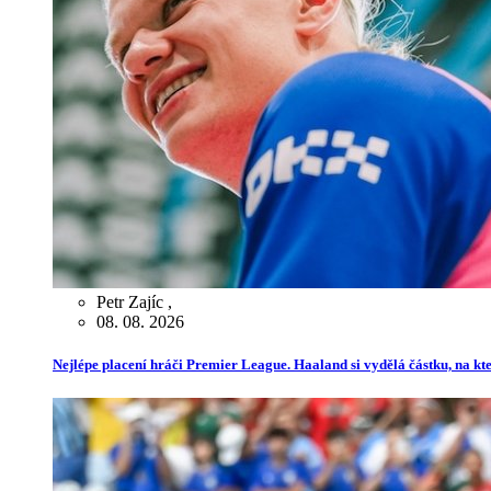
Petr Zajíc
,
08. 08. 2026
Nejlépe placení hráči Premier League. Haaland si vydělá částku, na kt