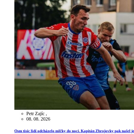
Petr Zajíc
,
08. 08. 2026
Osm tisíc lidí odcházelo mlčky do noci. Kapitán Zbrojovky pak našel je