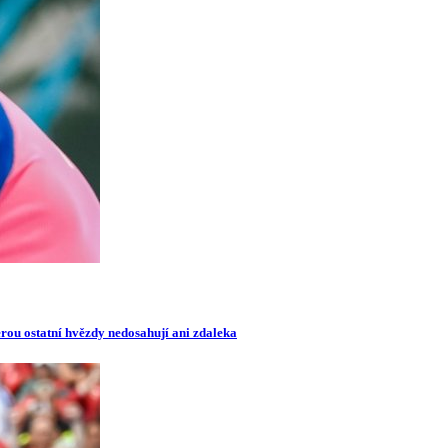
erou ostatní hvězdy nedosahují ani zdaleka