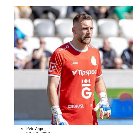
Petr Zajíc
,