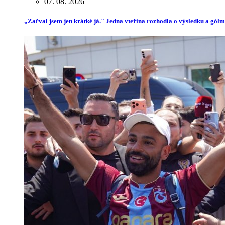
07. 08. 2026
„Zařval jsem jen krátké já." Jedna vteřina rozhodla o výsledku a gól