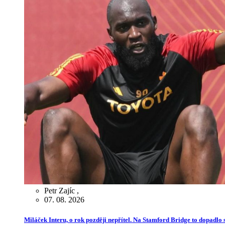
Petr Zajíc
,
07. 08. 2026
Miláček Interu, o rok později nepřítel. Na Stamford Bridge to dopadlo s