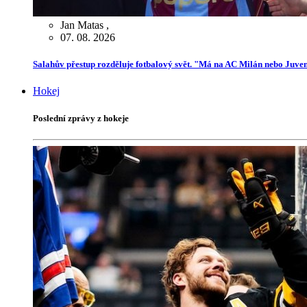
Jan Matas
,
07. 08. 2026
Salahův přestup rozděluje fotbalový svět. "Má na AC Milán nebo Juve
Hokej
Poslední zprávy z hokeje