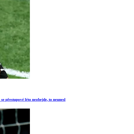
se přestupové léto neobejde, to neunesl