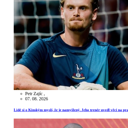
Petr Zajíc
,
07. 08. 2026
Lidé si o Kinským myslí, že je namyšlený. Jeho trenér uvedl věci na p