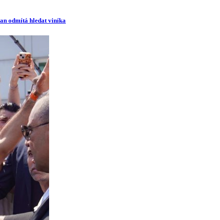
man odmítá hledat viníka