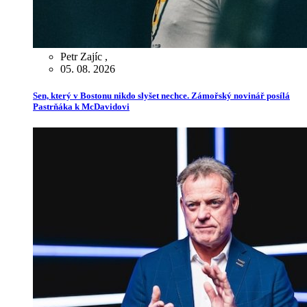
Petr Zajíc
,
05. 08. 2026
Sen, který v Bostonu nikdo slyšet nechce. Zámořský novinář posílá
Pastrňáka k McDavidovi