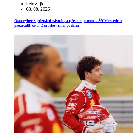
Petr Zajíc
,
08. 08. 2026
Osm výher z jedenácti závodů, a přesto opatrnost. Šéf Mercedesu
prozradil, co si tým schoval na podzim