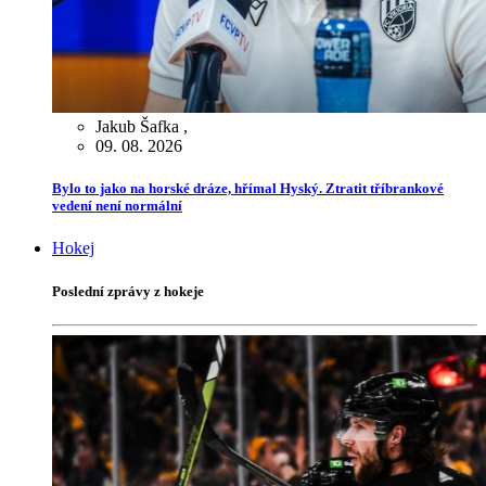
Jakub Šafka
,
09. 08. 2026
Bylo to jako na horské dráze, hřímal Hyský. Ztratit tříbrankové
vedení není normální
Hokej
Poslední zprávy z hokeje