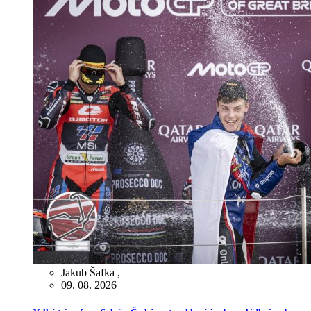
Jakub Šafka
,
09. 08. 2026