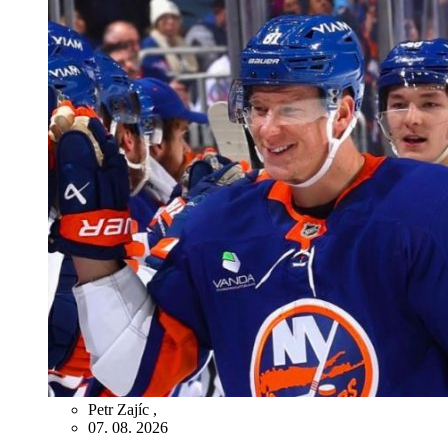
Petr Zajíc
,
07. 08. 2026