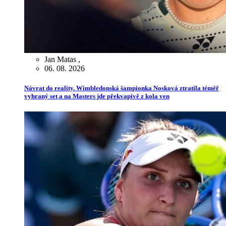
Jan Matas
,
06. 08. 2026
Návrat do reality. Wimbledonská šampionka Nosková ztratila téměř
vyhraný set a na Masters jde překvapivě z kola ven