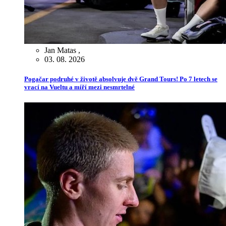
Jan Matas
,
03. 08. 2026
Pogačar podruhé v životě absolvuje dvě Grand Tours! Po 7 letech se
vrací na Vueltu a míří mezi nesmrtelné