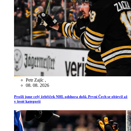
Petr Zajíc
,
08. 08. 2026
Prošli jsme celý žebříček NHL odshora dolů. První Čech se objevil až
v šesté kategorii