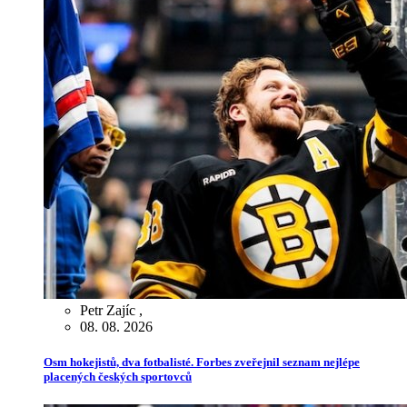
Petr Zajíc
,
08. 08. 2026
Osm hokejistů, dva fotbalisté. Forbes zveřejnil seznam nejlépe
placených českých sportovců