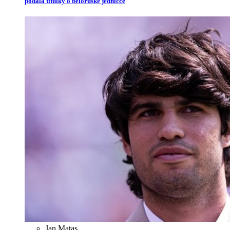
podala titulky o běloruské jedničce
Jan Matas
,