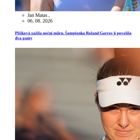
Jan Matas
,
06. 08. 2026
Plíšková zažila noční můru. Šampionka Roland Garros jí povolila
dva gamy