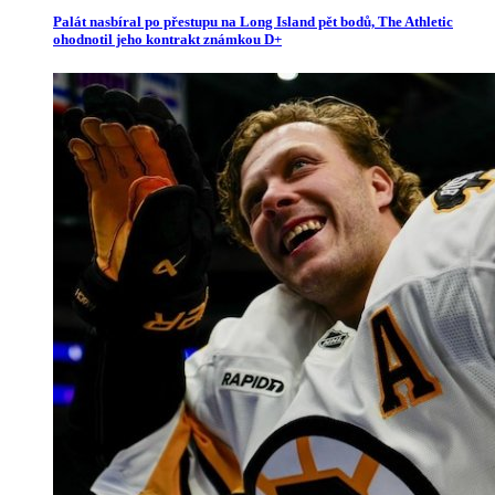
Palát nasbíral po přestupu na Long Island pět bodů, The Athletic
ohodnotil jeho kontrakt známkou D+