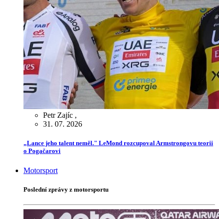
Petr Zajíc
,
31. 07. 2026
„Lance jeho talent neměl." LeMond rozcupoval Armstrongovu teorii
o Pogačarovi
Motorsport
Poslední zprávy z motorsportu