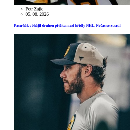
Petr Zajíc
,
05. 08. 2026
Pastrňák obhájil druhou příčku mezi křídly NHL, Nečas se ztratil