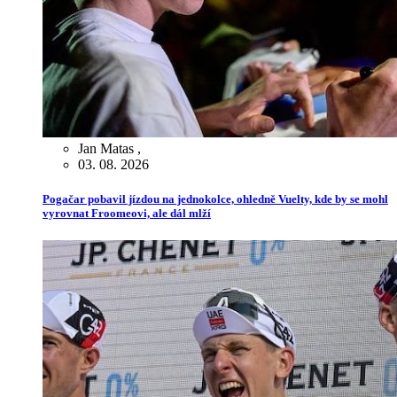
Jan Matas
,
03. 08. 2026
Pogačar pobavil jízdou na jednokolce, ohledně Vuelty, kde by se mohl
vyrovnat Froomeovi, ale dál mlží