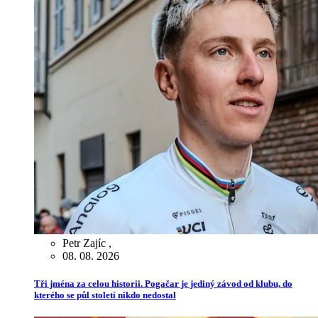
Petr Zajíc
,
08. 08. 2026
Tři jména za celou historii. Pogačar je jediný závod od klubu, do
kterého se půl století nikdo nedostal