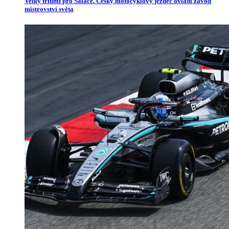
Velký triumf pro Salače. Český motocyklový jezdec ovládl závod
mistrovství světa