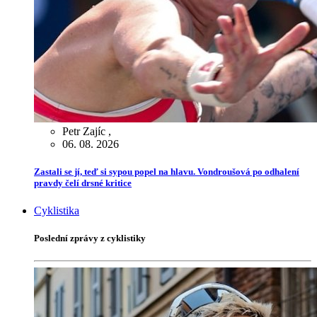
Petr Zajíc
,
06. 08. 2026
Zastali se jí, teď si sypou popel na hlavu. Vondroušová po odhalení
pravdy čelí drsné kritice
Cyklistika
Poslední zprávy z cyklistiky