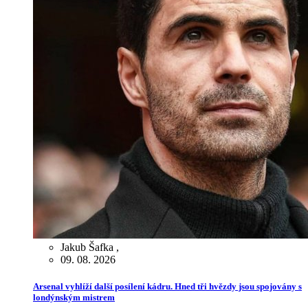
Jakub Šafka
,
09. 08. 2026
Arsenal vyhlíží další posílení kádru. Hned tři hvězdy jsou spojovány s
londýnským mistrem