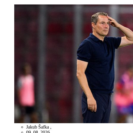
Jakub Šafka
,
09. 08. 2026