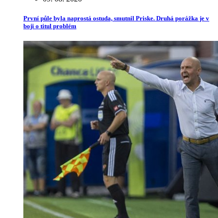
První půle byla naprostá ostuda, smutnil Priske. Druhá porážka je v
boji o titul problém