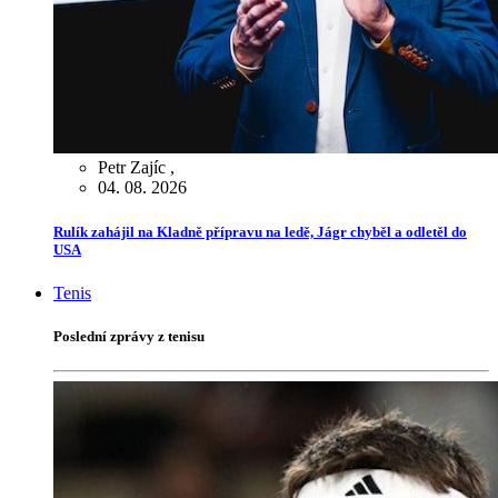
Petr Zajíc
,
04. 08. 2026
Rulík zahájil na Kladně přípravu na ledě, Jágr chyběl a odletěl do
USA
Tenis
Poslední zprávy z tenisu