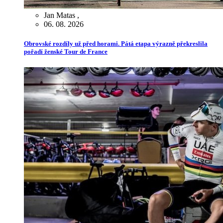
Jan Matas
,
06. 08. 2026
Obrovské rozdíly už před horami. Pátá etapa výrazně překreslila
pořadí ženské Tour de France