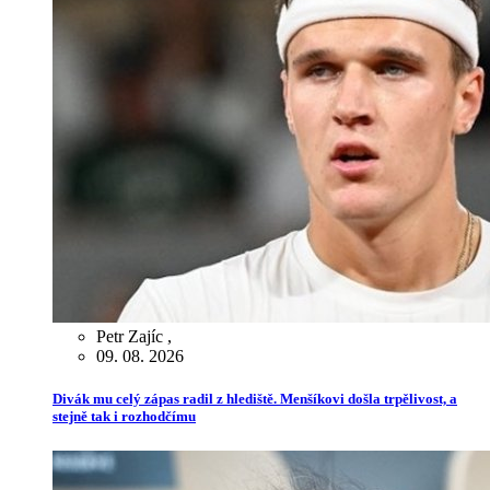
Petr Zajíc
,
09. 08. 2026
Divák mu celý zápas radil z hlediště. Menšíkovi došla trpělivost, a
stejně tak i rozhodčímu