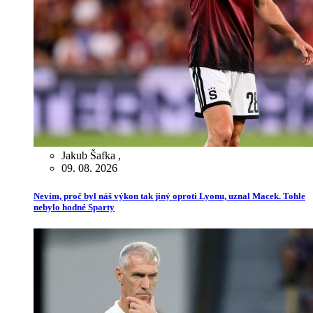
Jakub Šafka
,
09. 08. 2026
Nevím, proč byl náš výkon tak jiný oproti Lyonu, uznal Macek. Tohle
nebylo hodné Sparty