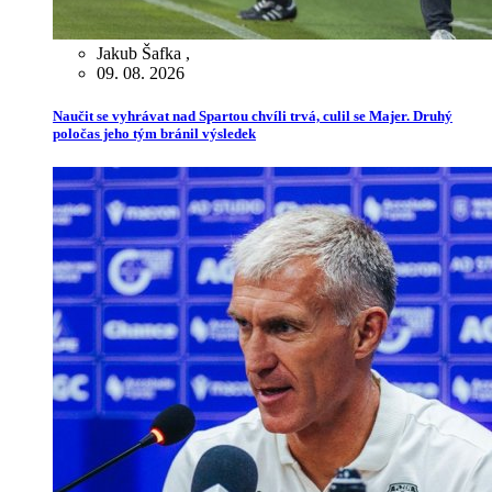
Jakub Šafka
,
09. 08. 2026
Naučit se vyhrávat nad Spartou chvíli trvá, culil se Majer. Druhý
poločas jeho tým bránil výsledek