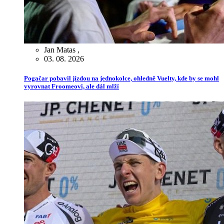
Jan Matas
,
03. 08. 2026
Pogačar pobavil jízdou na jednokolce, ohledně Vuelty, kde by se mohl
vyrovnat Froomeovi, ale dál mlží