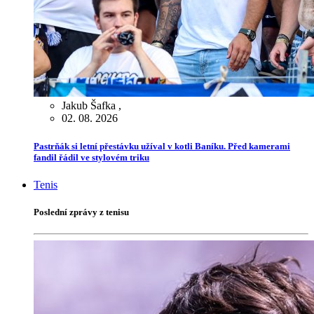
Jakub Šafka
,
02. 08. 2026
Pastrňák si letní přestávku užíval v kotli Baníku. Před kamerami
fandil řádil ve stylovém triku
Tenis
Poslední zprávy z tenisu