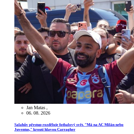
Jan Matas
,
06. 08. 2026
Salahův přestup rozděluje fotbalový svět. "Má na AC Milán nebo
Juventus," kroutí hlavou Carragher