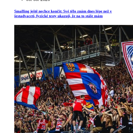
Smalling ještě nechce končit: Své tělo znám dnes lépe než v
šestadvaceti, fyzické testy ukazují, že na to stále mám