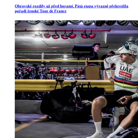
Obrovské rozdíly už před horami. Pátá etapa výrazně překreslila
pořadí ženské Tour de France