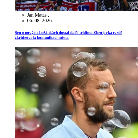
Jan Matas
,
06. 08. 2026
Sen o nových Lužánkách dostal další trhlinu. Zbrojovka tvrdě
zkritizovala komunikaci města