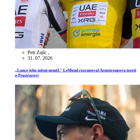
Petr Zajíc
,
31. 07. 2026
„Lance jeho talent neměl." LeMond rozcupoval Armstrongovu teorii
o Pogačarovi