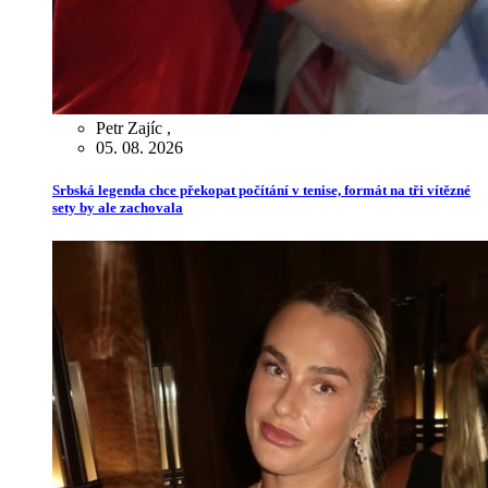
Petr Zajíc
,
05. 08. 2026
Srbská legenda chce překopat počítání v tenise, formát na tři vítězné
sety by ale zachovala