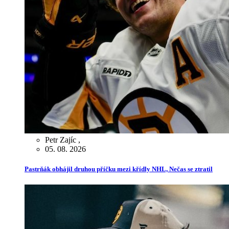
Petr Zajíc
,
05. 08. 2026
Pastrňák obhájil druhou příčku mezi křídly NHL, Nečas se ztratil