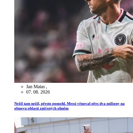
Jan Matas
,
07. 08. 2026
Nežil tam nežil, přesto pomohl. Messi věnoval přes dva miliony na
obnovu oblastí zničených ohněm