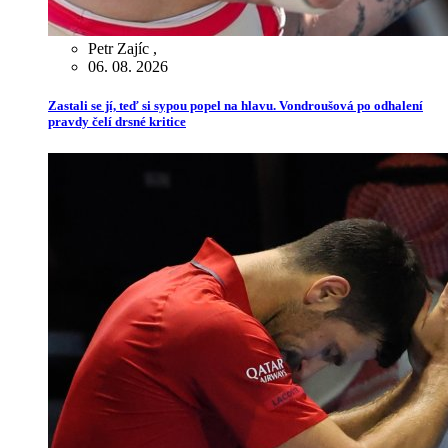
Petr Zajíc
,
06. 08. 2026
Zastali se jí, teď si sypou popel na hlavu. Vondroušová po odhalení
pravdy čelí drsné kritice