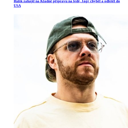
Rulík zahájil na Kladně přípravu na ledě, Jágr chyběl a odletěl do
USA