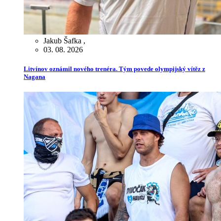
Jakub Šafka
,
03. 08. 2026
Litvínov oznámil nového trenéra. Tým povede olympijský vítěz z
Nagana