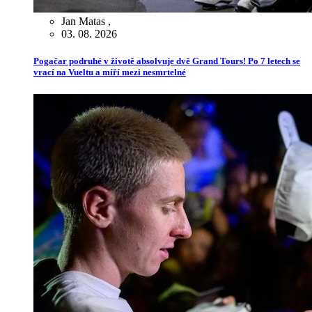
Jan Matas
,
03. 08. 2026
Pogačar podruhé v životě absolvuje dvě Grand Tours! Po 7 letech se
vrací na Vueltu a míří mezi nesmrtelné