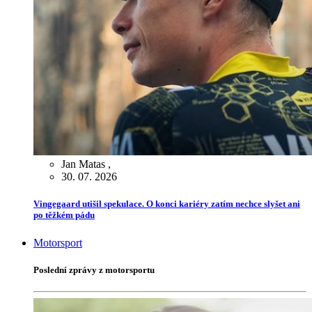
Jan Matas
,
30. 07. 2026
Vingegaard utišil spekulace. O konci kariéry zatím nechce slyšet ani
po těžkém pádu
Motorsport
Poslední zprávy z motorsportu