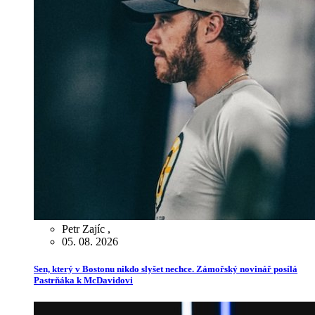
Petr Zajíc
,
05. 08. 2026
Sen, který v Bostonu nikdo slyšet nechce. Zámořský novinář posílá
Pastrňáka k McDavidovi