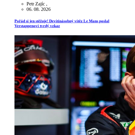
Petr Zajíc
,
06. 08. 2026
Pořád si jen stěžuje! Devítinásobný vítěz Le Mans poslal
Verstappenovi tvrdý vzkaz