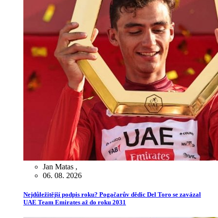
Jan Matas
,
06. 08. 2026
Nejdůležitější podpis roku? Pogačarův dědic Del Toro se zavázal
UAE Team Emirates až do roku 2031