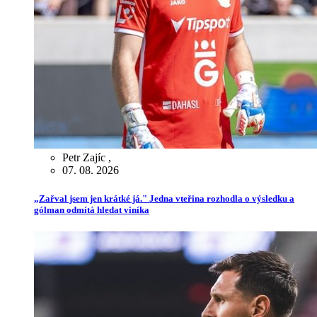
Petr Zajíc
,
07. 08. 2026
„Zařval jsem jen krátké já." Jedna vteřina rozhodla o výsledku a
gólman odmítá hledat viníka