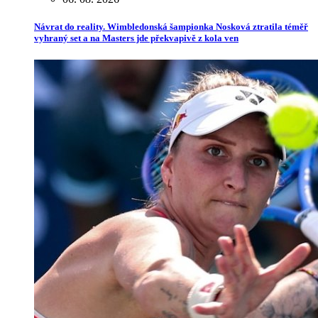
Návrat do reality. Wimbledonská šampionka Nosková ztratila téměř
vyhraný set a na Masters jde překvapivě z kola ven