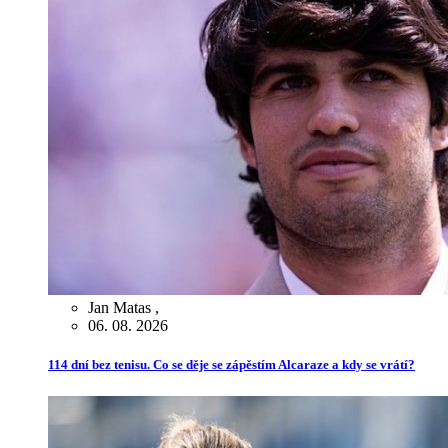
Jan Matas
,
06. 08. 2026
114 dní bez tenisu. Co se děje se zápěstím Alcaraze a kdy se vrátí?