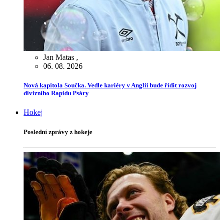
Jan Matas
,
06. 08. 2026
Nová kapitola Součka. Vedle kariéry v Anglii bude řídit rozvoj
divizního Rapidu Psáry
Hokej
Poslední zprávy z hokeje