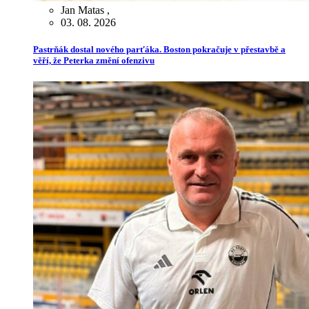
Jan Matas
,
03. 08. 2026
Pastrňák dostal nového parťáka. Boston pokračuje v přestavbě a
věří, že Peterka změní ofenzivu