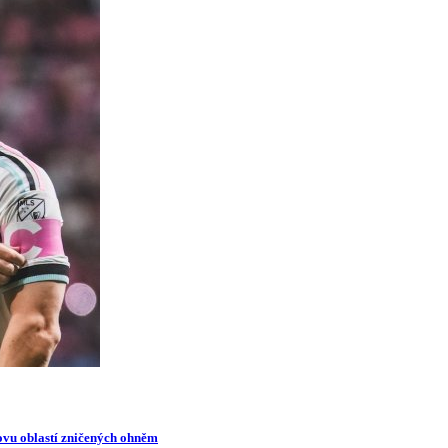
novu oblastí zničených ohněm