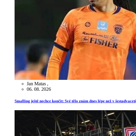
Jan Matas
,
06. 08. 2026
Smalling ještě nechce končit: Své tělo znám dnes lépe než v šestadvaceti,