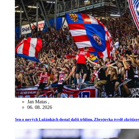
Jan Matas
,
06. 08. 2026
Sen o nových Lužánkách dostal další trhlinu. Zbrojovka tvrdě zkritiz