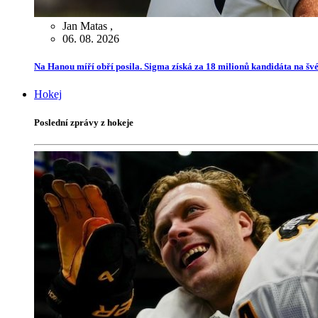
Jan Matas
,
06. 08. 2026
Na Hanou míří obří posila. Sigma získá za 18 milionů kandidáta na švé
Hokej
Poslední zprávy z hokeje