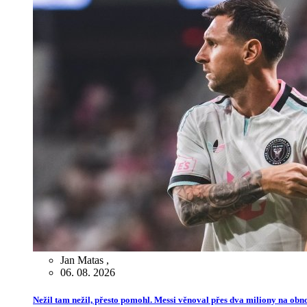
Jan Matas
,
06. 08. 2026
Nežil tam nežil, přesto pomohl. Messi věnoval přes dva miliony na ob