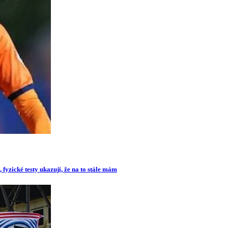
 fyzické testy ukazují, že na to stále mám