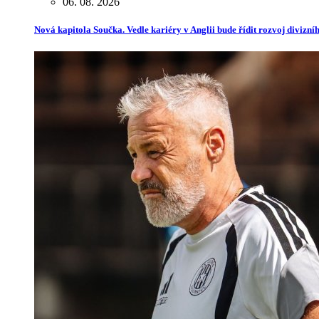
06. 08. 2026
Nová kapitola Součka. Vedle kariéry v Anglii bude řídit rozvoj divizn