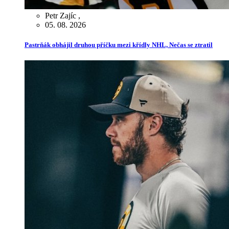
Petr Zajíc
,
05. 08. 2026
Pastrňák obhájil druhou příčku mezi křídly NHL, Nečas se ztratil