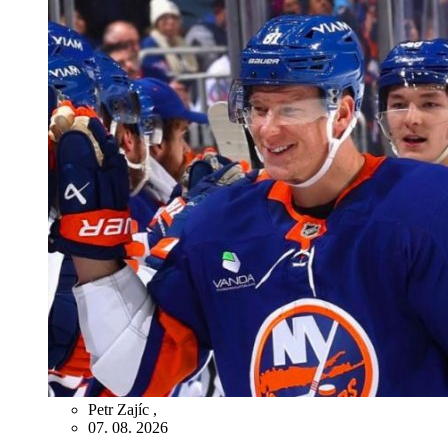
Petr Zajíc
,
07. 08. 2026