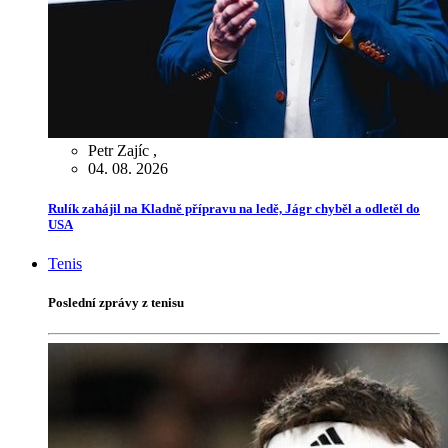
Petr Zajíc
,
04. 08. 2026
Rulík zahájil na Kladně přípravu na ledě, Jágr chyběl a odletěl do
USA
Tenis
Poslední zprávy z tenisu