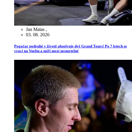
Jan Matas
,
03. 08. 2026
Pogačar podruhé v životě absolvuje dvě Grand Tours! Po 7 letech se
vrací na Vueltu a míří mezi nesmrtelné