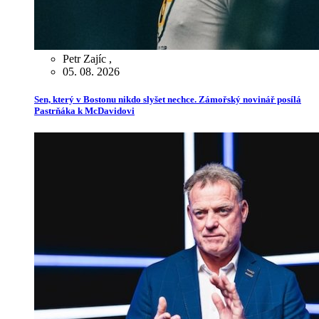
Petr Zajíc
,
05. 08. 2026
Sen, který v Bostonu nikdo slyšet nechce. Zámořský novinář posílá
Pastrňáka k McDavidovi