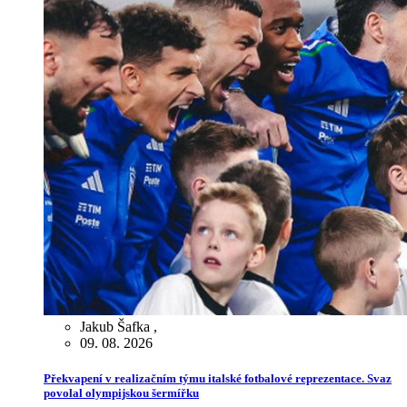
Jakub Šafka
,
09. 08. 2026
Překvapení v realizačním týmu italské fotbalové reprezentace. Svaz
povolal olympijskou šermířku