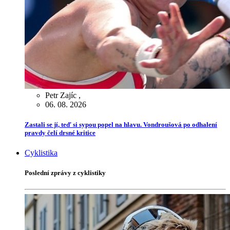
Petr Zajíc
,
06. 08. 2026
Zastali se jí, teď si sypou popel na hlavu. Vondroušová po odhalení
pravdy čelí drsné kritice
Cyklistika
Poslední zprávy z cyklistiky