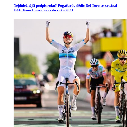
Nejdůležitější podpis roku? Pogačarův dědic Del Toro se zavázal
UAE Team Emirates až do roku 2031