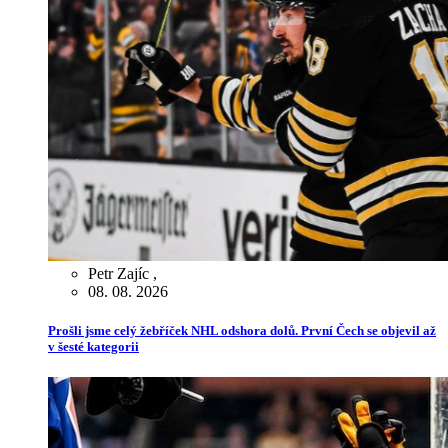
Petr Zajíc
,
08. 08. 2026
Prošli jsme celý žebříček NHL odshora dolů. První Čech se objevil až
v šesté kategorii