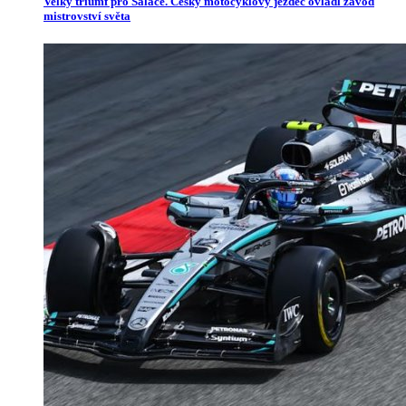
Velký triumf pro Salače. Český motocyklový jezdec ovládl závod
mistrovství světa