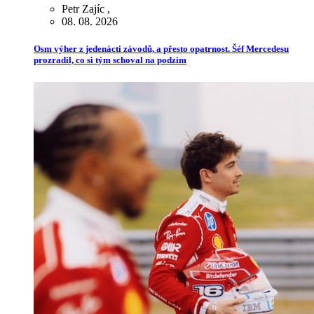
Petr Zajíc
,
08. 08. 2026
Osm výher z jedenácti závodů, a přesto opatrnost. Šéf Mercedesu
prozradil, co si tým schoval na podzim