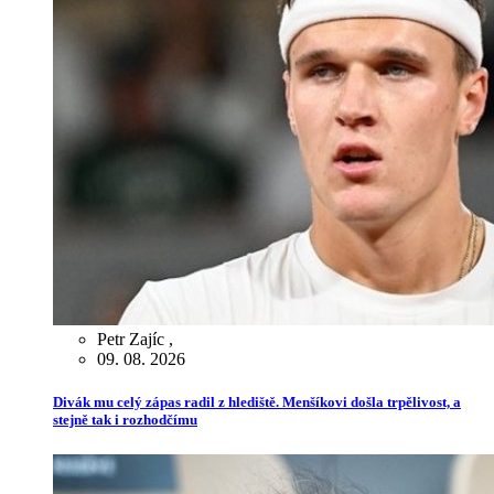
Petr Zajíc
,
09. 08. 2026
Divák mu celý zápas radil z hlediště. Menšíkovi došla trpělivost, a
stejně tak i rozhodčímu