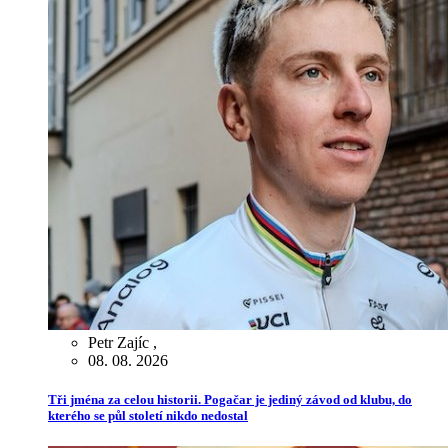
Petr Zajíc
,
08. 08. 2026
Tři jména za celou historii. Pogačar je jediný závod od klubu, do
kterého se půl století nikdo nedostal