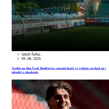
Jakub Šafka
,
09. 08. 2026
Trable na jihu Čech. Budějovice opouští hráči ve velkém, prchají už i
mladíci z akademie