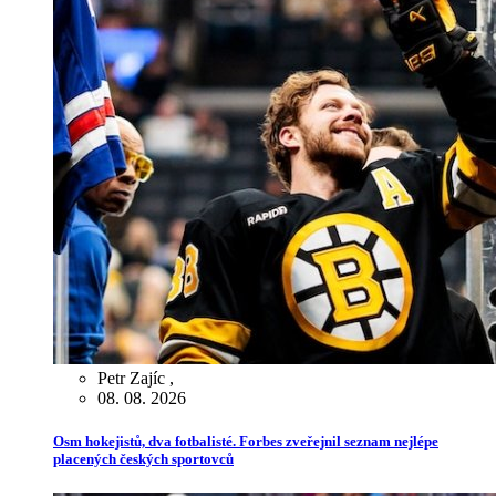
Petr Zajíc
,
08. 08. 2026
Osm hokejistů, dva fotbalisté. Forbes zveřejnil seznam nejlépe
placených českých sportovců