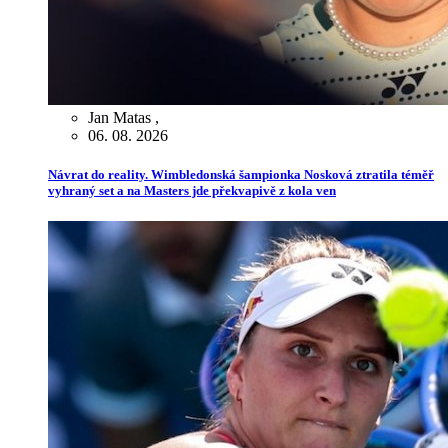
Jan Matas
,
06. 08. 2026
Návrat do reality. Wimbledonská šampionka Nosková ztratila téměř
vyhraný set a na Masters jde překvapivě z kola ven