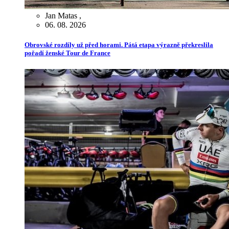
Jan Matas
,
06. 08. 2026
Obrovské rozdíly už před horami. Pátá etapa výrazně překreslila
pořadí ženské Tour de France