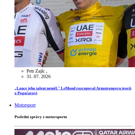
Petr Zajíc
,
31. 07. 2026
„Lance jeho talent neměl." LeMond rozcupoval Armstrongovu teorii
o Pogačarovi
Motorsport
Poslední zprávy z motorsportu