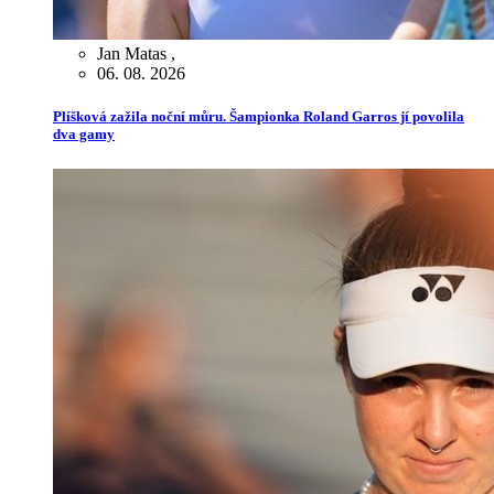
Jan Matas
,
06. 08. 2026
Plíšková zažila noční můru. Šampionka Roland Garros jí povolila
dva gamy