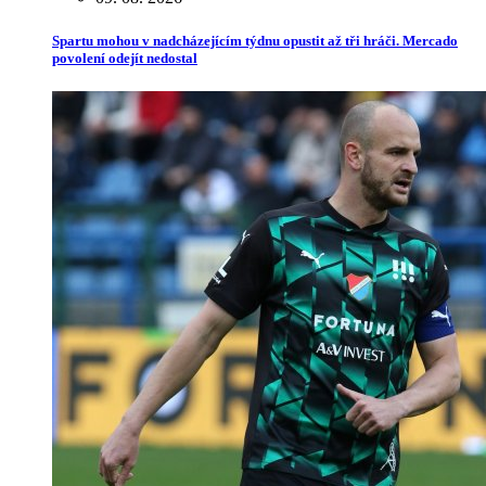
Spartu mohou v nadcházejícím týdnu opustit až tři hráči. Mercado
povolení odejít nedostal