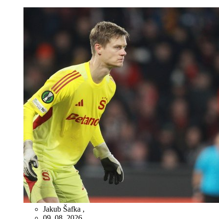
Jakub Šafka
,
09. 08. 2026