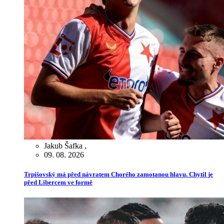
Jakub Šafka
,
09. 08. 2026
Trpišovský má před návratem Chorého zamotanou hlavu. Chytil je
před Libercem ve formě