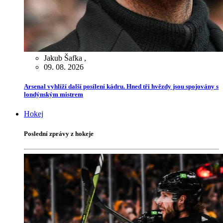
Jakub Šafka
,
09. 08. 2026
Arsenal vyhlíží další posílení kádru. Hned tři hvězdy jsou spojovány s
londýnským mistrem
Hokej
Poslední zprávy z hokeje