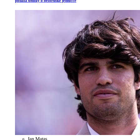
podala titulky o běloruské jedničce
Jan Matas
,