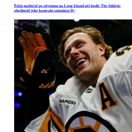
Palát nasbíral po přestupu na Long Island pět bodů, The Athletic
ohodnotil jeho kontrakt známkou D+