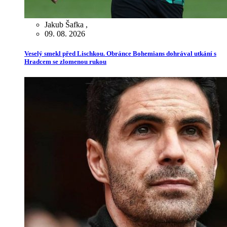
Jakub Šafka
,
09. 08. 2026
Veselý smekl před Lischkou. Obránce Bohemians dohrával utkání s
Hradcem se zlomenou rukou