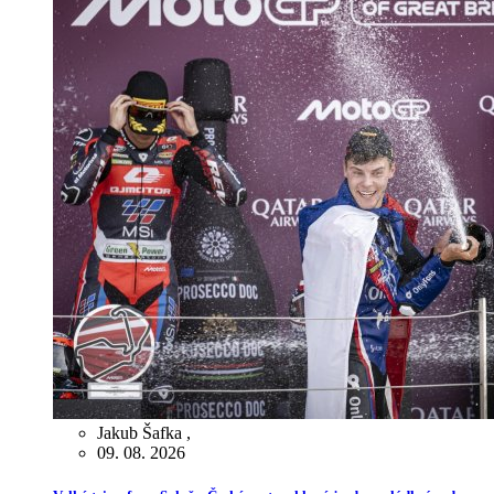
Jakub Šafka
,
09. 08. 2026