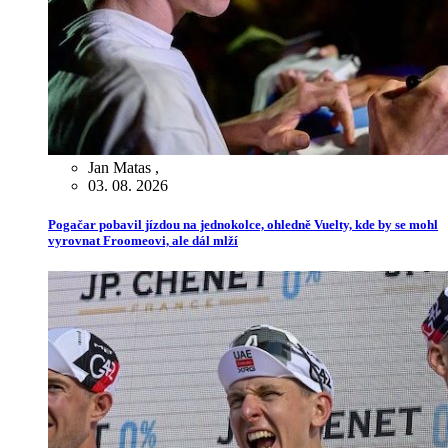
Jan Matas
,
03. 08. 2026
Pogačar pobavil jízdou na jednokolce, ohledně Vuelty, kde by se mohl
vyrovnat Froomeovi, ale dál mlží