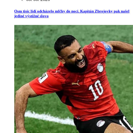
Osm tisíc lidí odcházelo mlčky do noci. Kapitán Zbrojovky pak našel
jediné výstižné slovo