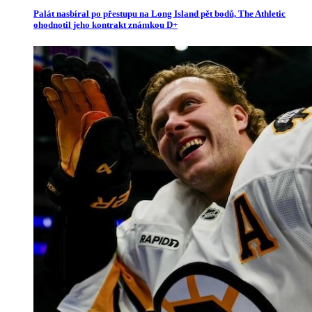
Palát nasbíral po přestupu na Long Island pět bodů, The Athletic
ohodnotil jeho kontrakt známkou D+