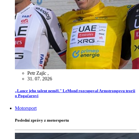
Petr Zajíc
,
31. 07. 2026
„Lance jeho talent neměl." LeMond rozcupoval Armstrongovu teorii
o Pogačarovi
Motorsport
Poslední zprávy z motorsportu