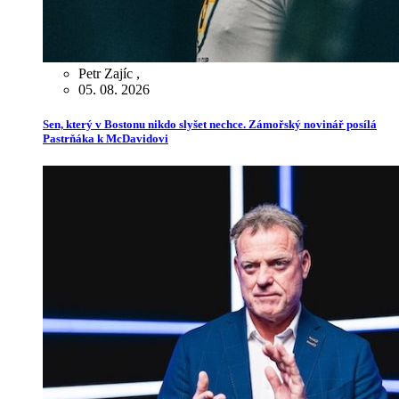
Petr Zajíc
,
05. 08. 2026
Sen, který v Bostonu nikdo slyšet nechce. Zámořský novinář posílá
Pastrňáka k McDavidovi