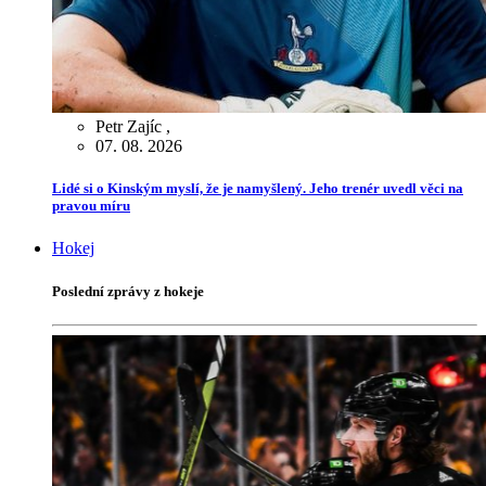
Petr Zajíc
,
07. 08. 2026
Lidé si o Kinským myslí, že je namyšlený. Jeho trenér uvedl věci na
pravou míru
Hokej
Poslední zprávy z hokeje