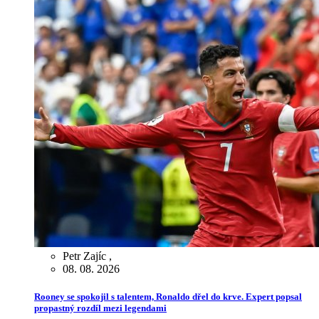
Petr Zajíc
,
08. 08. 2026
Rooney se spokojil s talentem, Ronaldo dřel do krve. Expert popsal
propastný rozdíl mezi legendami