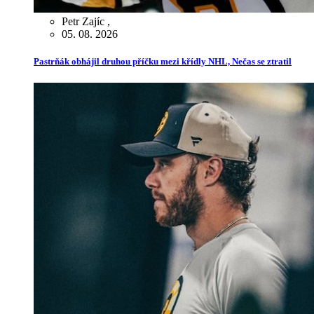
Petr Zajíc
,
05. 08. 2026
Pastrňák obhájil druhou příčku mezi křídly NHL, Nečas se ztratil