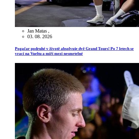
Jan Matas
,
03. 08. 2026
Pogačar podruhé v životě absolvuje dvě Grand Tours! Po 7 letech se
vrací na Vueltu a míří mezi nesmrtelné