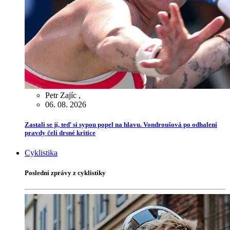
Petr Zajíc
,
06. 08. 2026
Zastali se jí, teď si sypou popel na hlavu. Vondroušová po odhalení
pravdy čelí drsné kritice
Cyklistika
Poslední zprávy z cyklistiky