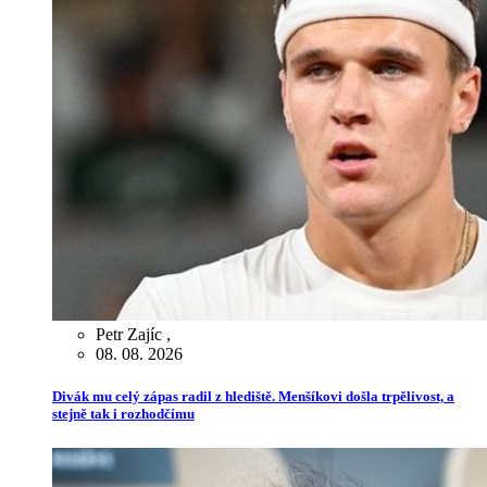
Petr Zajíc
,
08. 08. 2026
Divák mu celý zápas radil z hlediště. Menšíkovi došla trpělivost, a
stejně tak i rozhodčímu