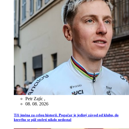
Petr Zajíc
,
08. 08. 2026
Tři jména za celou historii. Pogačar je jediný závod od klubu, do
kterého se půl století nikdo nedostal