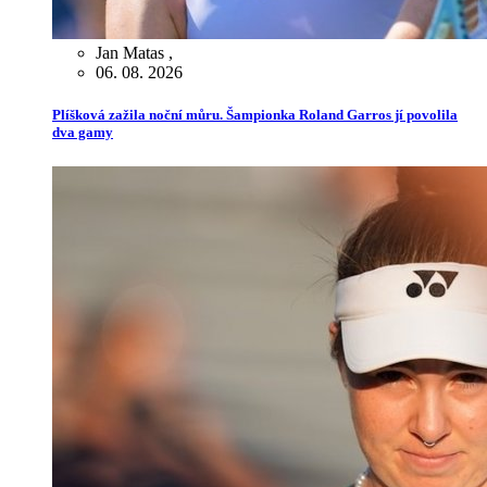
Jan Matas
,
06. 08. 2026
Plíšková zažila noční můru. Šampionka Roland Garros jí povolila
dva gamy