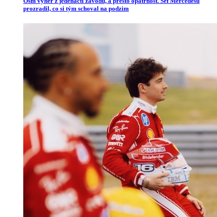
Osm výher z jedenácti závodů, a přesto opatrnost. Šéf Mercedesu
prozradil, co si tým schoval na podzim