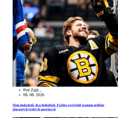
Petr Zajíc
,
08. 08. 2026
Osm hokejistů, dva fotbalisté. Forbes zveřejnil seznam nejlépe
placených českých sportovců