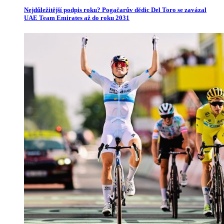
Nejdůležitější podpis roku? Pogačarův dědic Del Toro se zavázal
UAE Team Emirates až do roku 2031