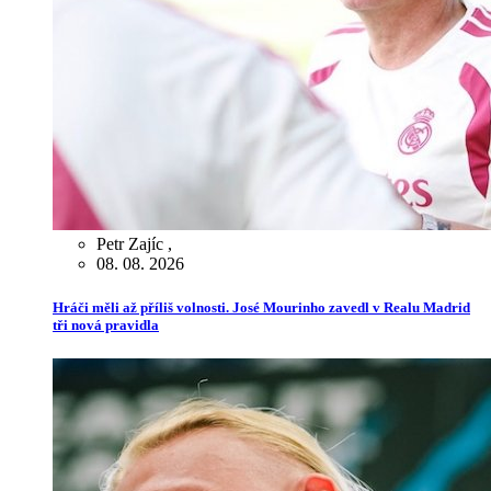
Petr Zajíc
,
08. 08. 2026
Hráči měli až příliš volnosti. José Mourinho zavedl v Realu Madrid
tři nová pravidla