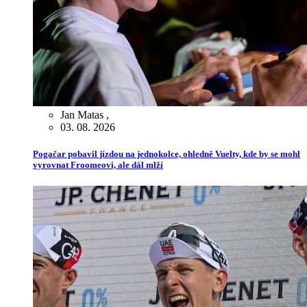
Jan Matas
,
03. 08. 2026
Pogačar pobavil jízdou na jednokolce, ohledně Vuelty, kde by se mohl
vyrovnat Froomeovi, ale dál mlží