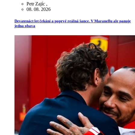
Petr Zajíc
,
08. 08. 2026
Devatenáct let čekání a poprvé reálná šance. V Maranellu ale panuje
jedna obava