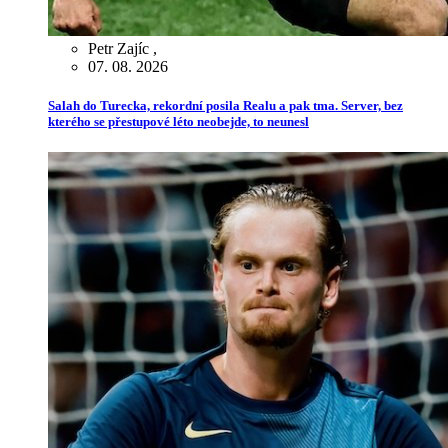
Petr Zajíc
,
07. 08. 2026
Salah do Turecka, rekordní posila Realu a pak tma. Server, bez
kterého se přestupové léto neobejde, to neunesl