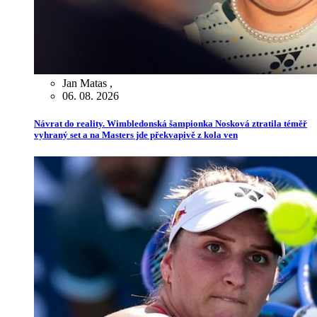
Jan Matas
,
06. 08. 2026
Návrat do reality. Wimbledonská šampionka Nosková ztratila téměř
vyhraný set a na Masters jde překvapivě z kola ven