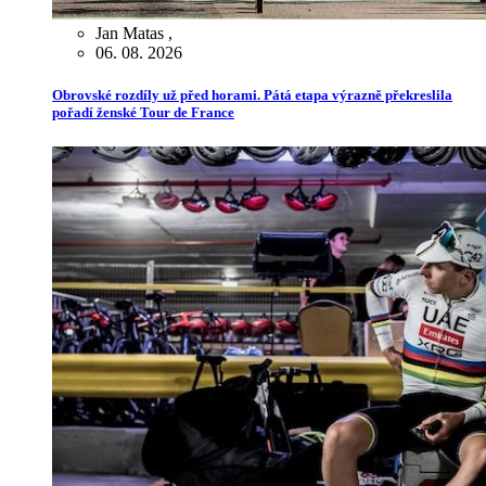
Jan Matas
,
06. 08. 2026
Obrovské rozdíly už před horami. Pátá etapa výrazně překreslila
pořadí ženské Tour de France