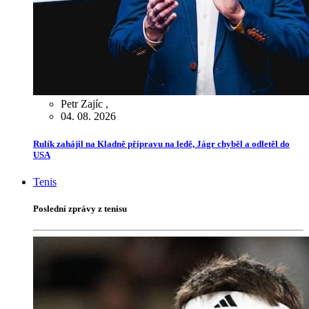
Petr Zajíc
,
04. 08. 2026
Rulík zahájil na Kladně přípravu na ledě, Jágr chyběl a odletěl do
USA
Tenis
Poslední zprávy z tenisu