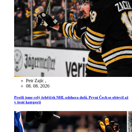
Petr Zajíc
,
08. 08. 2026
Prošli jsme celý žebříček NHL odshora dolů. První Čech se objevil až
v šesté kategorii