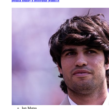
podala titulky o běloruské jedničce
Jan Matas
,