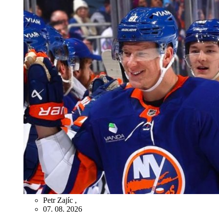
Petr Zajíc
,
07. 08. 2026