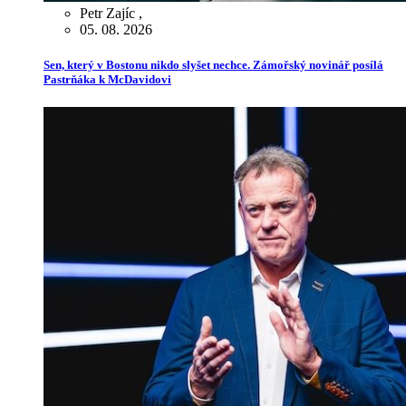
Petr Zajíc
,
05. 08. 2026
Sen, který v Bostonu nikdo slyšet nechce. Zámořský novinář posílá
Pastrňáka k McDavidovi