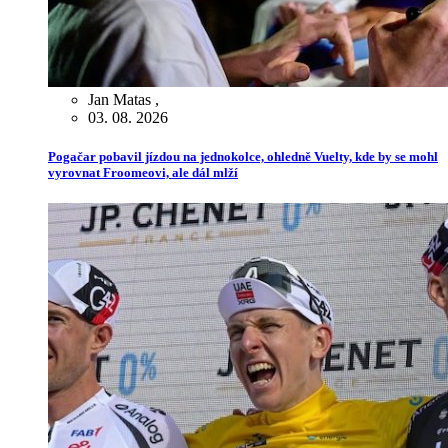
Jan Matas
,
03. 08. 2026
Pogačar pobavil jízdou na jednokolce, ohledně Vuelty, kde by se mohl
vyrovnat Froomeovi, ale dál mlží