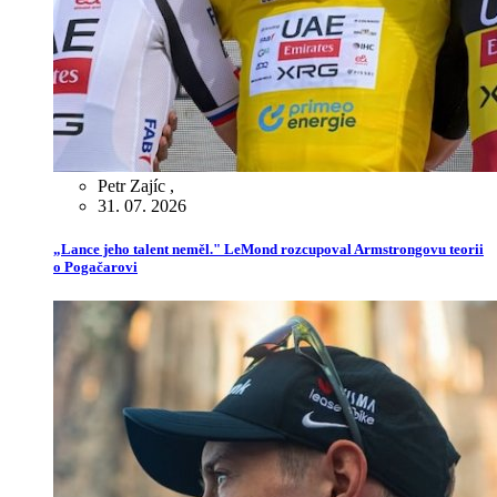
Petr Zajíc
,
31. 07. 2026
„Lance jeho talent neměl." LeMond rozcupoval Armstrongovu teorii
o Pogačarovi