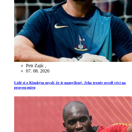
Petr Zajíc
,
07. 08. 2026
Lidé si o Kinským myslí, že je namyšlený. Jeho trenér uvedl věci na
pravou míru