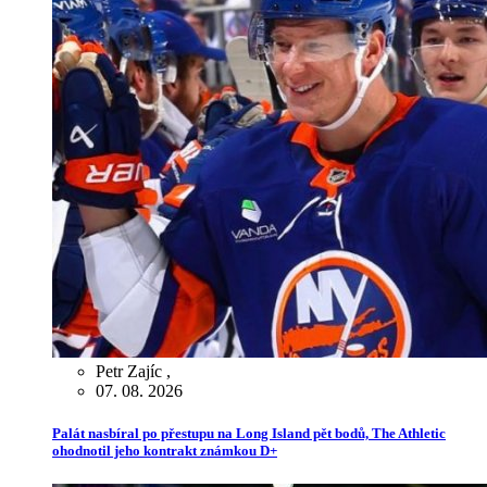
Petr Zajíc
,
07. 08. 2026
Palát nasbíral po přestupu na Long Island pět bodů, The Athletic
ohodnotil jeho kontrakt známkou D+