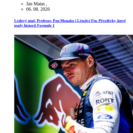
Jan Matas
,
06. 08. 2026
Ledový muž, Profesor, Pan Monako i Létající Fin. Přezdívky, které
psaly historii Formule 1