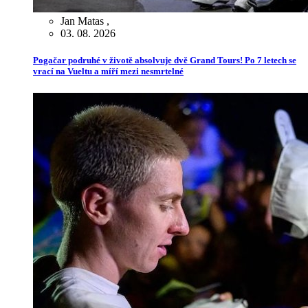
Jan Matas
,
03. 08. 2026
Pogačar podruhé v životě absolvuje dvě Grand Tours! Po 7 letech se
vrací na Vueltu a míří mezi nesmrtelné