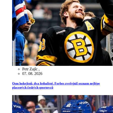
Petr Zajíc
,
07. 08. 2026
Osm hokejistů, dva fotbalisté. Forbes zveřejnil seznam nejlépe
placených českých sportovců