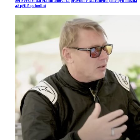
Šéf Ferrari dal Hamiltonovi za pravdu: v Maranellu jsme byli možná
až příliš pohodlní