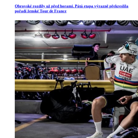
Obrovské rozdíly už před horami. Pátá etapa výrazně překreslila
pořadí ženské Tour de France