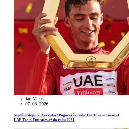
Jan Matas
,
07. 08. 2026
Nejdůležitější podpis roku? Pogačarův dědic Del Toro se zavázal
UAE Team Emirates až do roku 2031