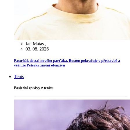
Jan Matas
,
03. 08. 2026
Pastrňák dostal nového parťáka. Boston pokračuje v přestavbě a
věří, že Peterka změní ofenzivu
Tenis
Poslední zprávy z tenisu