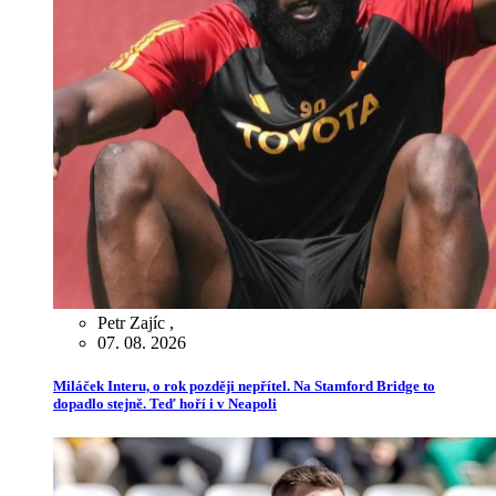
Petr Zajíc
,
07. 08. 2026
Miláček Interu, o rok později nepřítel. Na Stamford Bridge to
dopadlo stejně. Teď hoří i v Neapoli