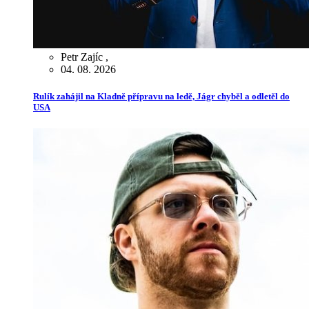
Petr Zajíc
,
04. 08. 2026
Rulík zahájil na Kladně přípravu na ledě, Jágr chyběl a odletěl do
USA