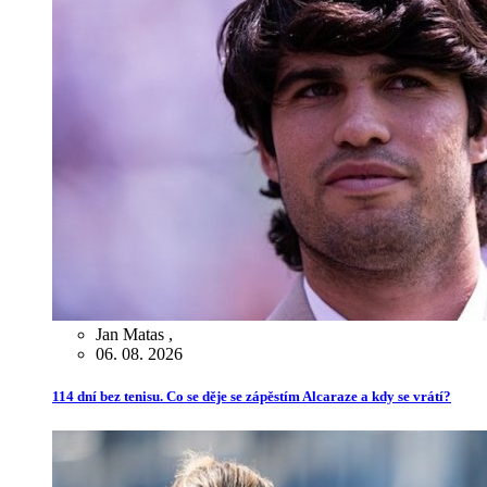
Jan Matas
,
06. 08. 2026
114 dní bez tenisu. Co se děje se zápěstím Alcaraze a kdy se vrátí?