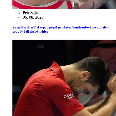
Petr Zajíc
,
06. 08. 2026
Zastali se jí, teď si sypou popel na hlavu. Vondroušová po odhalení
pravdy čelí drsné kritice