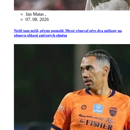
Jan Matas
,
07. 08. 2026
Nežil tam nežil, přesto pomohl. Messi věnoval přes dva miliony na
obnovu oblastí zničených ohněm