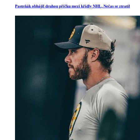
Pastrňák obhájil druhou příčku mezi křídly NHL, Nečas se ztratil