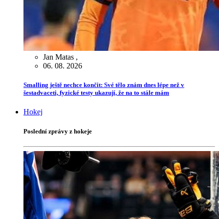
Jan Matas
,
06. 08. 2026
Smalling ještě nechce končit: Své tělo znám dnes lépe než v
šestadvaceti, fyzické testy ukazují, že na to stále mám
Hokej
Poslední zprávy z hokeje