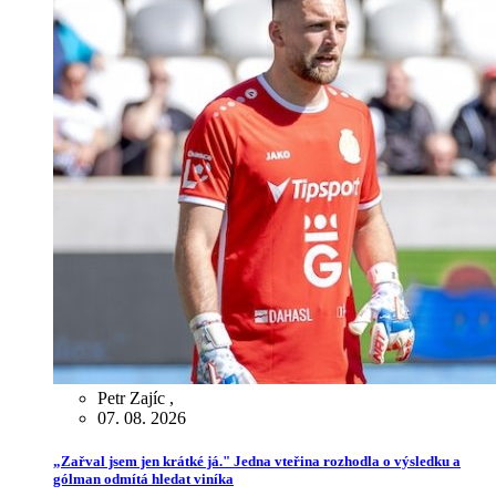
Petr Zajíc
,
07. 08. 2026
„Zařval jsem jen krátké já." Jedna vteřina rozhodla o výsledku a
gólman odmítá hledat viníka