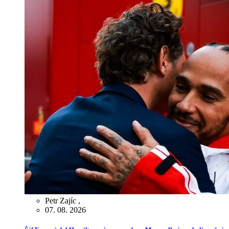
Petr Zajíc
,
07. 08. 2026