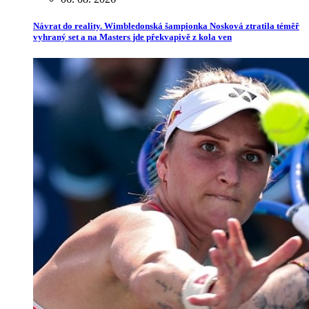
Návrat do reality. Wimbledonská šampionka Nosková ztratila téměř
vyhraný set a na Masters jde překvapivě z kola ven