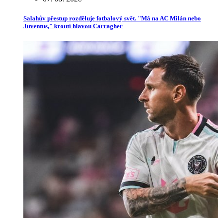
Salahův přestup rozděluje fotbalový svět. "Má na AC Milán nebo
Juventus," kroutí hlavou Carragher