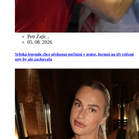
Petr Zajíc
,
05. 08. 2026
Srbská legenda chce překopat počítání v tenise, formát na tři vítězné
sety by ale zachovala