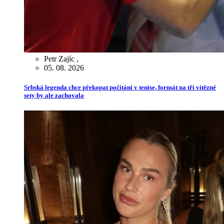
Petr Zajíc
,
05. 08. 2026
Srbská legenda chce překopat počítání v tenise, formát na tři vítězné
sety by ale zachovala