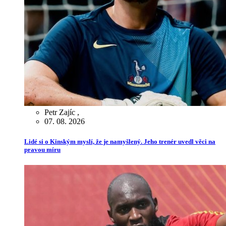
Petr Zajíc
,
07. 08. 2026
Lidé si o Kinským myslí, že je namyšlený. Jeho trenér uvedl věci na
pravou míru