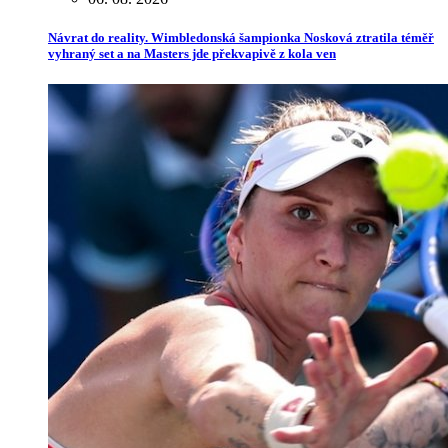
Návrat do reality. Wimbledonská šampionka Nosková ztratila téměř
vyhraný set a na Masters jde překvapivě z kola ven