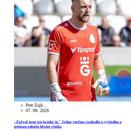
Petr Zajíc
,
07. 08. 2026
„Zařval jsem jen krátké já." Jedna vteřina rozhodla o výsledku a
gólman odmítá hledat viníka