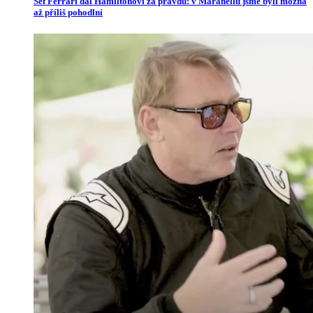
Šéf Ferrari dal Hamiltonovi za pravdu: v Maranellu jsme byli možná
až příliš pohodlní