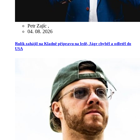
Petr Zajíc
,
04. 08. 2026
Rulík zahájil na Kladně přípravu na ledě, Jágr chyběl a odletěl do
USA