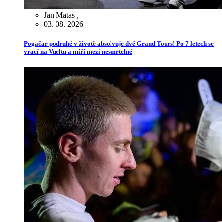
Jan Matas
,
03. 08. 2026
Pogačar podruhé v životě absolvuje dvě Grand Tours! Po 7 letech se
vrací na Vueltu a míří mezi nesmrtelné