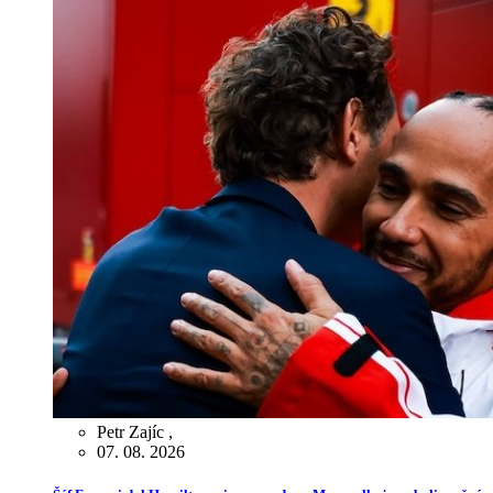
Petr Zajíc
,
07. 08. 2026