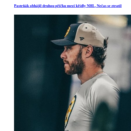
Pastrňák obhájil druhou příčku mezi křídly NHL, Nečas se ztratil