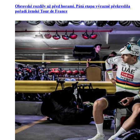
Obrovské rozdíly už před horami. Pátá etapa výrazně překreslila
pořadí ženské Tour de France