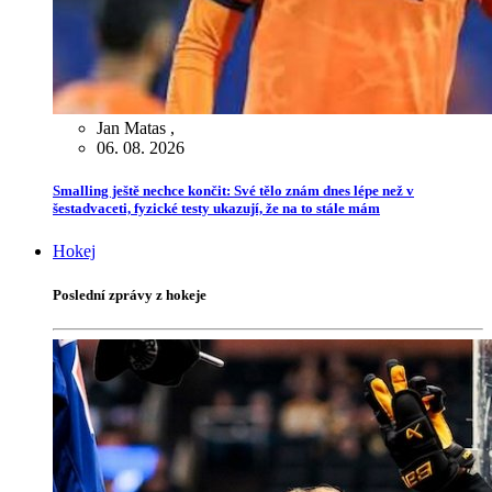
Jan Matas
,
06. 08. 2026
Smalling ještě nechce končit: Své tělo znám dnes lépe než v
šestadvaceti, fyzické testy ukazují, že na to stále mám
Hokej
Poslední zprávy z hokeje