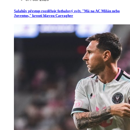
Salahův přestup rozděluje fotbalový svět. "Má na AC Milán nebo
Juventus," kroutí hlavou Carragher