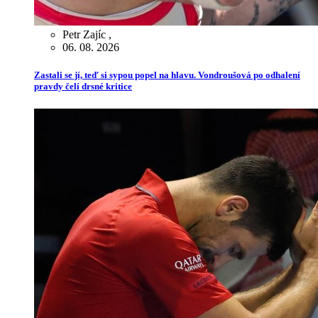
Petr Zajíc
,
06. 08. 2026
Zastali se jí, teď si sypou popel na hlavu. Vondroušová po odhalení
pravdy čelí drsné kritice