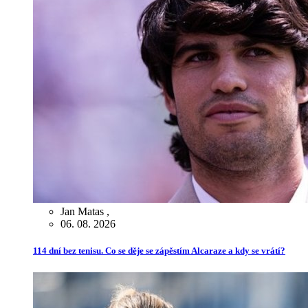
Jan Matas
,
06. 08. 2026
114 dní bez tenisu. Co se děje se zápěstím Alcaraze a kdy se vrátí?