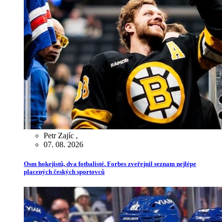
Petr Zajíc
,
07. 08. 2026
Osm hokejistů, dva fotbalisté. Forbes zveřejnil seznam nejlépe
placených českých sportovců