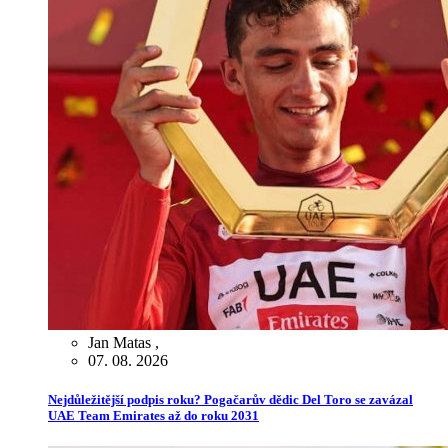
Jan Matas
,
07. 08. 2026
Nejdůležitější podpis roku? Pogačarův dědic Del Toro se zavázal
UAE Team Emirates až do roku 2031