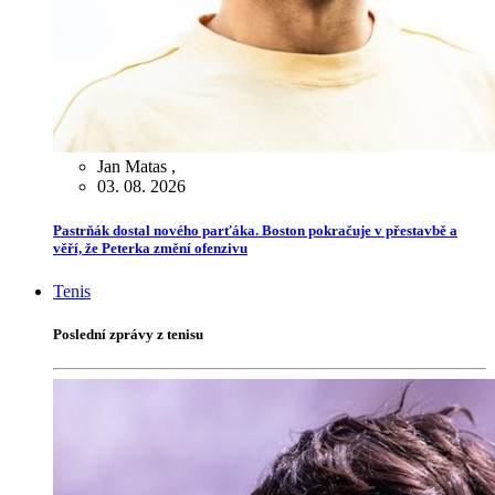
Jan Matas
,
03. 08. 2026
Pastrňák dostal nového parťáka. Boston pokračuje v přestavbě a
věří, že Peterka změní ofenzivu
Tenis
Poslední zprávy z tenisu