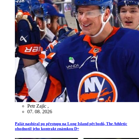
Petr Zajíc
,
07. 08. 2026
Palát nasbíral po přestupu na Long Island pět bodů, The Athletic
ohodnotil jeho kontrakt známkou D+