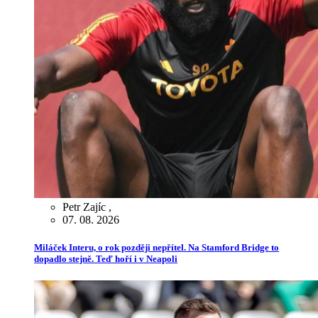
Petr Zajíc
,
07. 08. 2026
Miláček Interu, o rok později nepřítel. Na Stamford Bridge to
dopadlo stejně. Teď hoří i v Neapoli