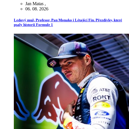
Jan Matas
,
06. 08. 2026
Ledový muž, Profesor, Pan Monako i Létající Fin. Přezdívky, které
psaly historii Formule 1