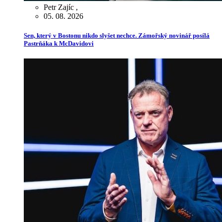
Petr Zajíc
,
05. 08. 2026
Sen, který v Bostonu nikdo slyšet nechce. Zámořský novinář posílá
Pastrňáka k McDavidovi