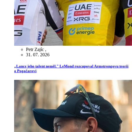
Petr Zajíc
,
31. 07. 2026
„Lance jeho talent neměl." LeMond rozcupoval Armstrongovu teorii
o Pogačarovi