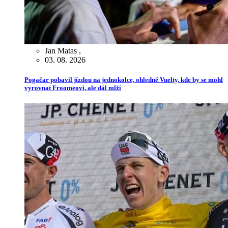
Jan Matas
,
03. 08. 2026
Pogačar pobavil jízdou na jednokolce, ohledně Vuelty, kde by se mohl
vyrovnat Froomeovi, ale dál mlží