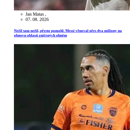
Jan Matas
,
07. 08. 2026
Nežil tam nežil, přesto pomohl. Messi věnoval přes dva miliony na
obnovu oblastí zničených ohněm