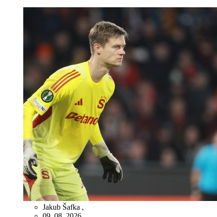
Jakub Šafka
,
09. 08. 2026