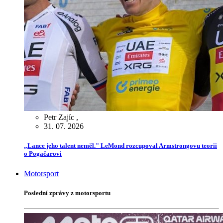
Petr Zajíc
,
31. 07. 2026
„Lance jeho talent neměl." LeMond rozcupoval Armstrongovu teorii
o Pogačarovi
Motorsport
Poslední zprávy z motorsportu