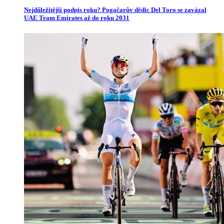
Nejdůležitější podpis roku? Pogačarův dědic Del Toro se zavázal
UAE Team Emirates až do roku 2031