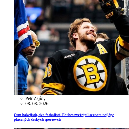
Petr Zajíc
,
08. 08. 2026
Osm hokejistů, dva fotbalisté. Forbes zveřejnil seznam nejlépe
placených českých sportovců