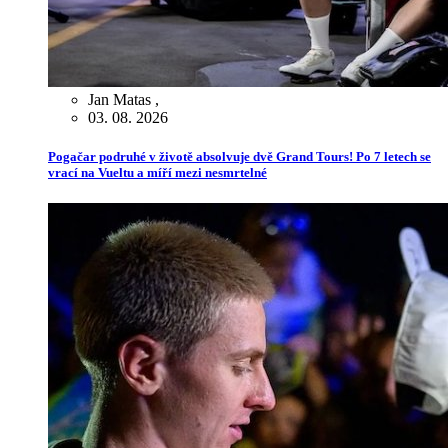
Jan Matas
,
03. 08. 2026
Pogačar podruhé v životě absolvuje dvě Grand Tours! Po 7 letech se
vrací na Vueltu a míří mezi nesmrtelné