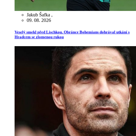
Jakub Šafka
,
09. 08. 2026
Veselý smekl před Lischkou. Obránce Bohemians dohrával utkání s
Hradcem se zlomenou rukou