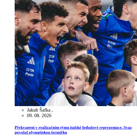
Jakub Šafka
,
09. 08. 2026
Překvapení v realizačním týmu italské fotbalové reprezentace. Svaz
povolal olympijskou šermířku