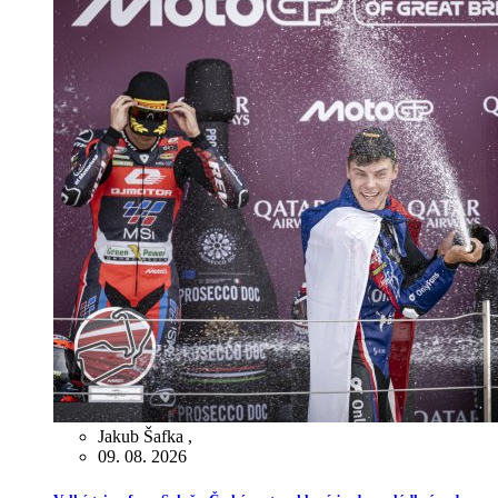
Jakub Šafka
,
09. 08. 2026