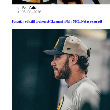
Petr Zajíc
,
05. 08. 2026
Pastrňák obhájil druhou příčku mezi křídly NHL, Nečas se ztratil