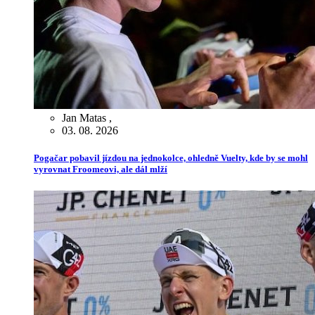
Jan Matas
,
03. 08. 2026
Pogačar pobavil jízdou na jednokolce, ohledně Vuelty, kde by se mohl
vyrovnat Froomeovi, ale dál mlží