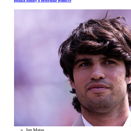
podala titulky o běloruské jedničce
Jan Matas
,