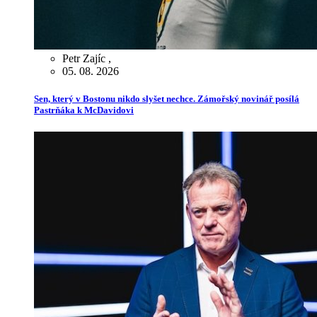
Petr Zajíc
,
05. 08. 2026
Sen, který v Bostonu nikdo slyšet nechce. Zámořský novinář posílá
Pastrňáka k McDavidovi