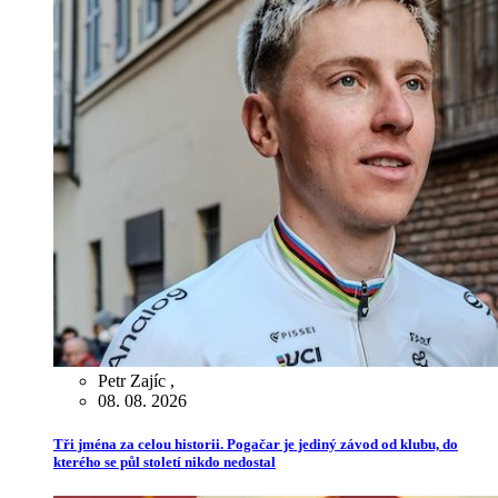
Petr Zajíc
,
08. 08. 2026
Tři jména za celou historii. Pogačar je jediný závod od klubu, do
kterého se půl století nikdo nedostal