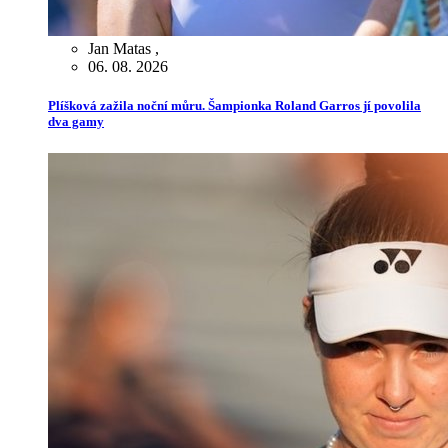
Jan Matas
,
06. 08. 2026
Plíšková zažila noční můru. Šampionka Roland Garros jí povolila
dva gamy