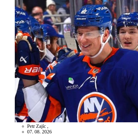
Petr Zajíc
,
07. 08. 2026