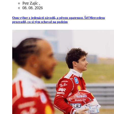
Petr Zajíc
,
08. 08. 2026
Osm výher z jedenácti závodů, a přesto opatrnost. Šéf Mercedesu
prozradil, co si tým schoval na podzim