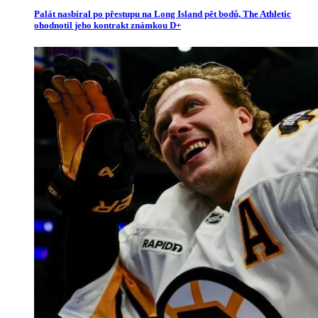
Palát nasbíral po přestupu na Long Island pět bodů, The Athletic
ohodnotil jeho kontrakt známkou D+