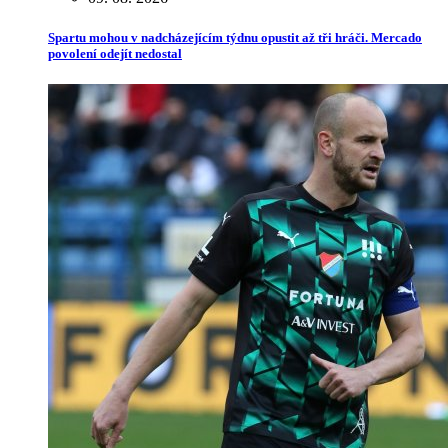
Spartu mohou v nadcházejícím týdnu opustit až tři hráči. Mercado
povolení odejít nedostal