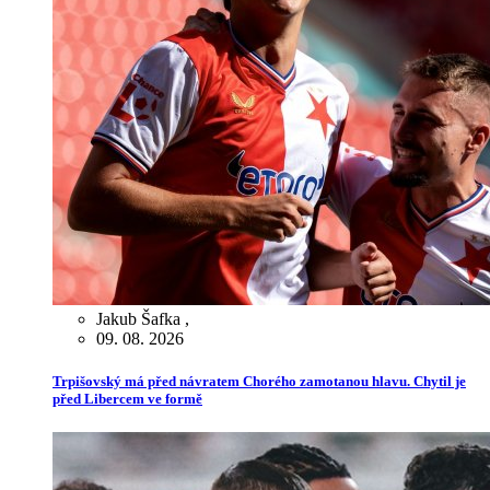
Jakub Šafka
,
09. 08. 2026
Trpišovský má před návratem Chorého zamotanou hlavu. Chytil je
před Libercem ve formě