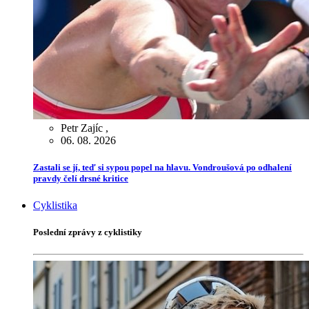
Petr Zajíc
,
06. 08. 2026
Zastali se jí, teď si sypou popel na hlavu. Vondroušová po odhalení
pravdy čelí drsné kritice
Cyklistika
Poslední zprávy z cyklistiky