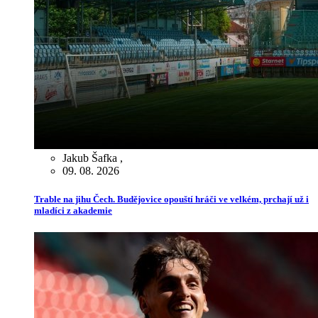
Jakub Šafka
,
09. 08. 2026
Trable na jihu Čech. Budějovice opouští hráči ve velkém, prchají už i
mladíci z akademie