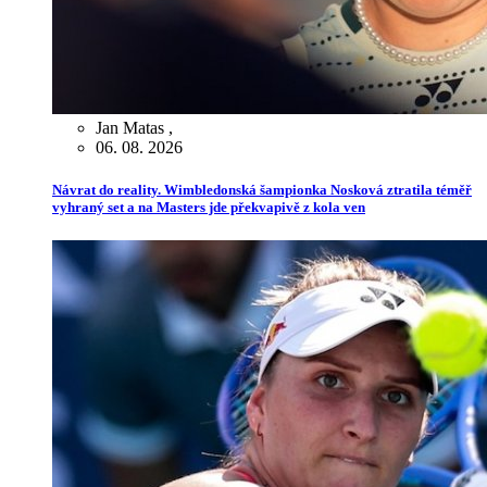
Jan Matas
,
06. 08. 2026
Návrat do reality. Wimbledonská šampionka Nosková ztratila téměř
vyhraný set a na Masters jde překvapivě z kola ven