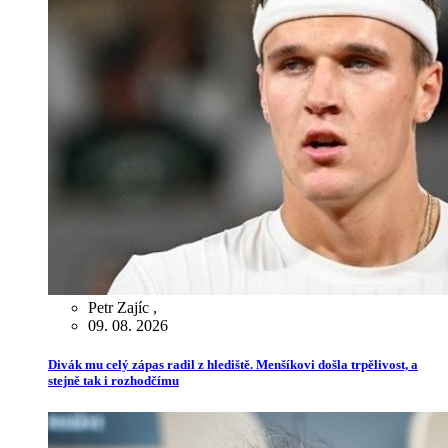
Petr Zajíc
,
09. 08. 2026
Divák mu celý zápas radil z hlediště. Menšíkovi došla trpělivost, a
stejně tak i rozhodčímu