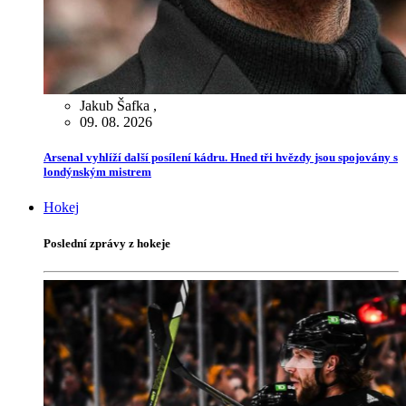
Jakub Šafka
,
09. 08. 2026
Arsenal vyhlíží další posílení kádru. Hned tři hvězdy jsou spojovány s
londýnským mistrem
Hokej
Poslední zprávy z hokeje