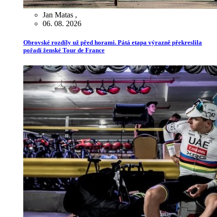
Jan Matas
,
06. 08. 2026
Obrovské rozdíly už před horami. Pátá etapa výrazně překreslila
pořadí ženské Tour de France