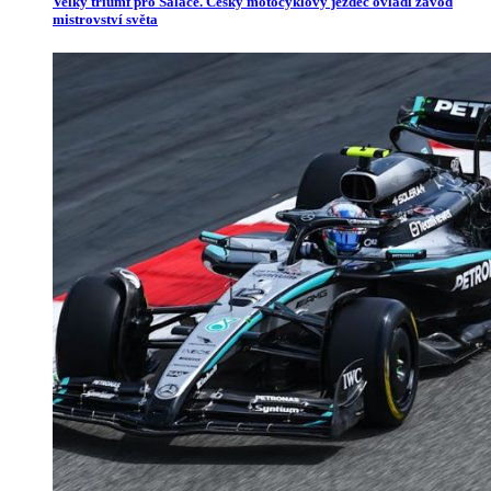
Velký triumf pro Salače. Český motocyklový jezdec ovládl závod
mistrovství světa