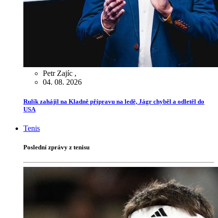
Petr Zajíc
,
04. 08. 2026
Rulík zahájil na Kladně přípravu na ledě, Jágr chyběl a odletěl do
USA
Tenis
Poslední zprávy z tenisu