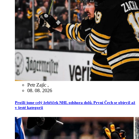
Petr Zajíc
,
08. 08. 2026
Prošli jsme celý žebříček NHL odshora dolů. První Čech se objevil až
v šesté kategorii