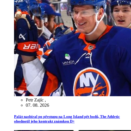
Petr Zajíc
,
07. 08. 2026
Palát nasbíral po přestupu na Long Island pět bodů, The Athletic
ohodnotil jeho kontrakt známkou D+