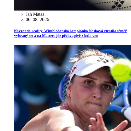
Jan Matas
,
06. 08. 2026
Návrat do reality. Wimbledonská šampionka Nosková ztratila téměř
vyhraný set a na Masters jde překvapivě z kola ven