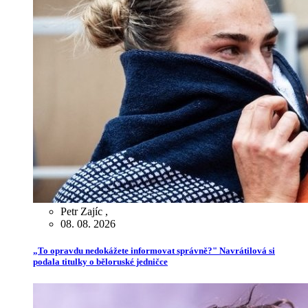
Petr Zajíc
,
08. 08. 2026
„To opravdu nedokážete informovat správně?" Navrátilová si
podala titulky o běloruské jedničce