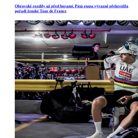
Obrovské rozdíly už před horami. Pátá etapa výrazně překreslila
pořadí ženské Tour de France