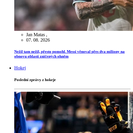
Jan Matas
,
07. 08. 2026
Nežil tam nežil, přesto pomohl. Messi věnoval přes dva miliony na
obnovu oblastí zničených ohněm
Hokej
Poslední zprávy z hokeje