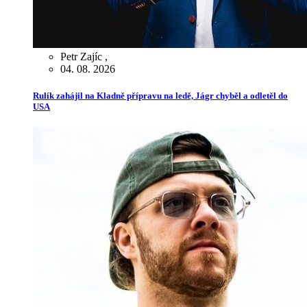
Petr Zajíc
,
04. 08. 2026
Rulík zahájil na Kladně přípravu na ledě, Jágr chyběl a odletěl do
USA