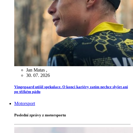
Jan Matas
,
30. 07. 2026
Vingegaard utišil spekulace. O konci kariéry zatím nechce slyšet ani
po těžkém pádu
Motorsport
Poslední zprávy z motorsportu