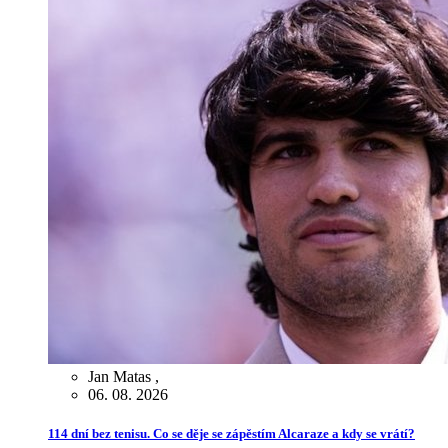
Jan Matas
,
06. 08. 2026
114 dní bez tenisu. Co se děje se zápěstím Alcaraze a kdy se vrátí?