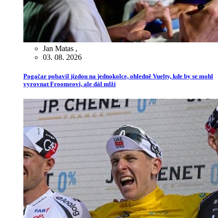
Jan Matas
,
03. 08. 2026
Pogačar pobavil jízdou na jednokolce, ohledně Vuelty, kde by se mohl
vyrovnat Froomeovi, ale dál mlží