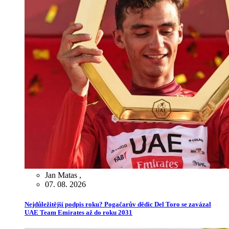
Jan Matas
,
07. 08. 2026
Nejdůležitější podpis roku? Pogačarův dědic Del Toro se zavázal
UAE Team Emirates až do roku 2031