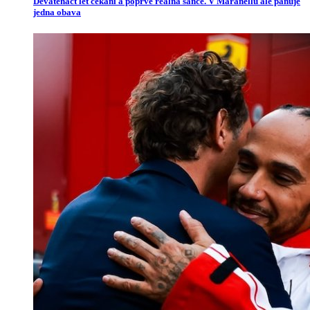
Devatenáct let čekání a poprvé reálná šance. V Maranellu ale panuje
jedna obava