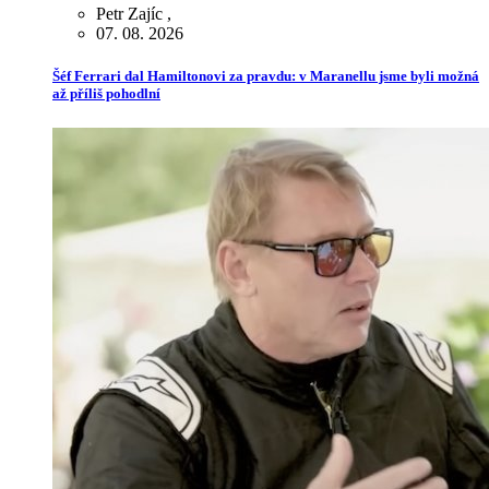
Petr Zajíc
,
07. 08. 2026
Šéf Ferrari dal Hamiltonovi za pravdu: v Maranellu jsme byli možná
až příliš pohodlní