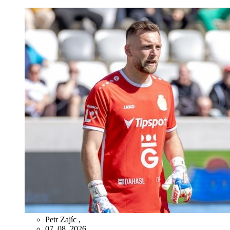
Petr Zajíc
,
07. 08. 2026