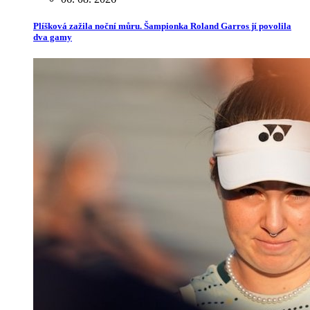
Plíšková zažila noční můru. Šampionka Roland Garros jí povolila
dva gamy