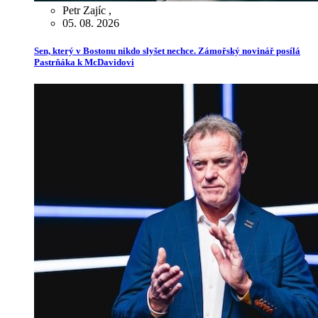
Petr Zajíc
,
05. 08. 2026
Sen, který v Bostonu nikdo slyšet nechce. Zámořský novinář posílá
Pastrňáka k McDavidovi