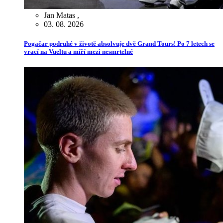
Jan Matas
,
03. 08. 2026
Pogačar podruhé v životě absolvuje dvě Grand Tours! Po 7 letech se
vrací na Vueltu a míří mezi nesmrtelné