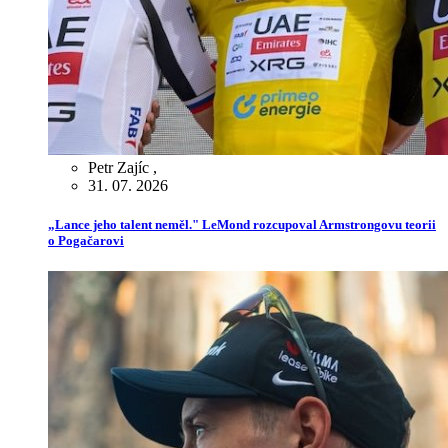
Petr Zajíc
,
31. 07. 2026
„Lance jeho talent neměl." LeMond rozcupoval Armstrongovu teorii
o Pogačarovi