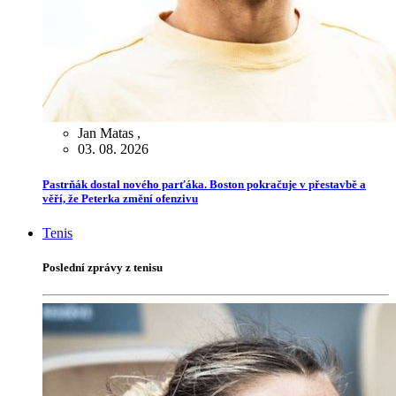
Jan Matas
,
03. 08. 2026
Pastrňák dostal nového parťáka. Boston pokračuje v přestavbě a
věří, že Peterka změní ofenzivu
Tenis
Poslední zprávy z tenisu