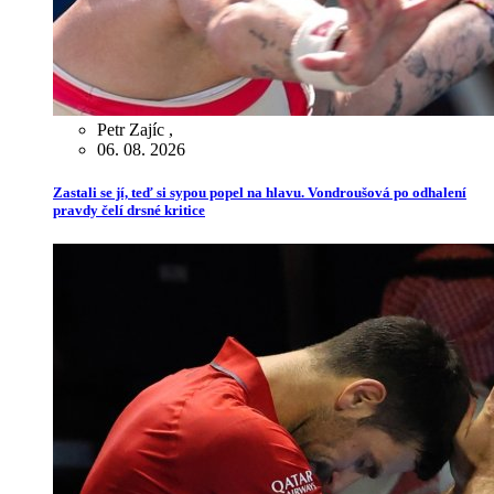
Petr Zajíc
,
06. 08. 2026
Zastali se jí, teď si sypou popel na hlavu. Vondroušová po odhalení
pravdy čelí drsné kritice