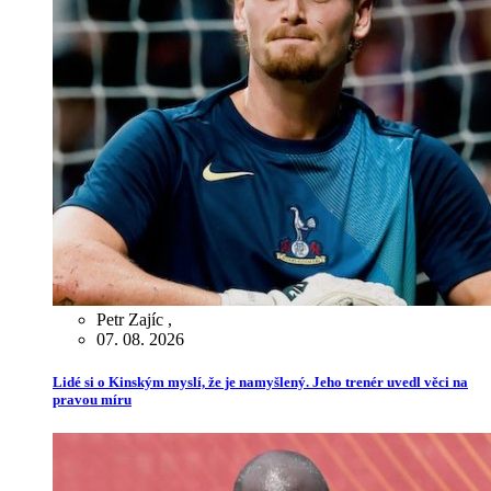
Petr Zajíc
,
07. 08. 2026
Lidé si o Kinským myslí, že je namyšlený. Jeho trenér uvedl věci na
pravou míru