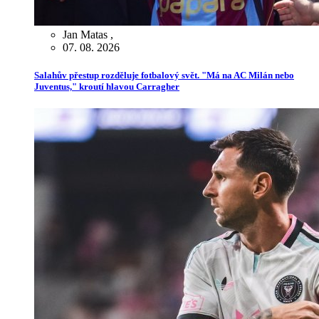
Jan Matas
,
07. 08. 2026
Salahův přestup rozděluje fotbalový svět. "Má na AC Milán nebo
Juventus," kroutí hlavou Carragher