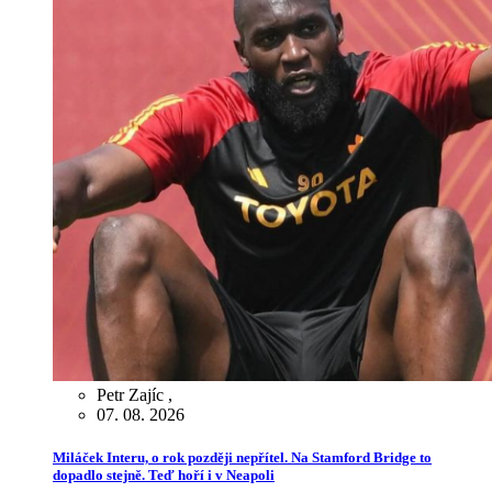
Petr Zajíc
,
07. 08. 2026
Miláček Interu, o rok později nepřítel. Na Stamford Bridge to
dopadlo stejně. Teď hoří i v Neapoli