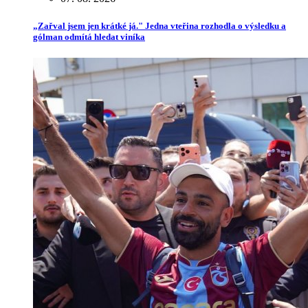
„Zařval jsem jen krátké já." Jedna vteřina rozhodla o výsledku a
gólman odmítá hledat viníka