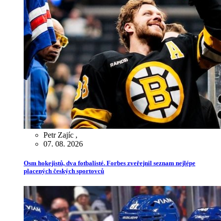
Petr Zajíc
,
07. 08. 2026
Osm hokejistů, dva fotbalisté. Forbes zveřejnil seznam nejlépe
placených českých sportovců